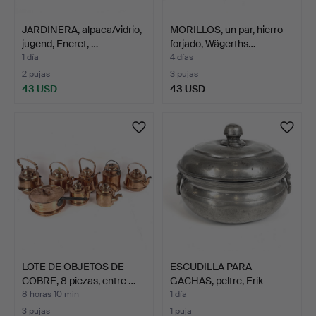
JARDINERA, alpaca/vidrio,
MORILLOS, un par, hierro
jugend, Eneret, …
forjado, Wägerths…
1 día
4 días
2 pujas
3 pujas
43 USD
43 USD
LOTE DE OBJETOS DE
ESCUDILLA PARA
COBRE, 8 piezas, entre …
GACHAS, peltre, Erik
Wikstr…
8 horas 10 min
1 día
3 pujas
1 puja