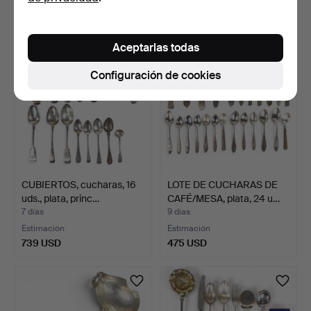
275 USD
422 USD
Aceptarlas todas
Configuración de cookies
CUBIERTOS, cucharas, 16
LOTE DE CUCHARAS DE
uds., plata, princ…
CAFÉ/MESA, plata, 24 u…
7 días
9 días
Estimación
Estimación
739 USD
475 USD