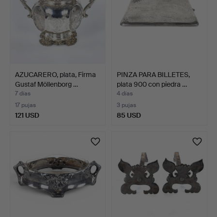
AZUCARERO, plata, Firma
PINZA PARA BILLETES,
Gustaf Möllenborg …
plata 900 con piedra …
7 días
4 días
17 pujas
3 pujas
121 USD
85 USD