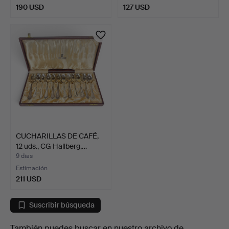
190 USD
127 USD
CUCHARILLAS DE CAFÉ,
12 uds., CG Hallberg,…
9 días
Estimación
211 USD
Suscribir búsqueda
También puedes buscar en
nuestro archivo de