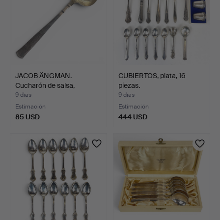
JACOB ÄNGMAN.
CUBIERTOS, plata, 16
Cucharón de salsa,
piezas.
"Rosenhol…
9 días
9 días
Estimación
Estimación
85 USD
444 USD