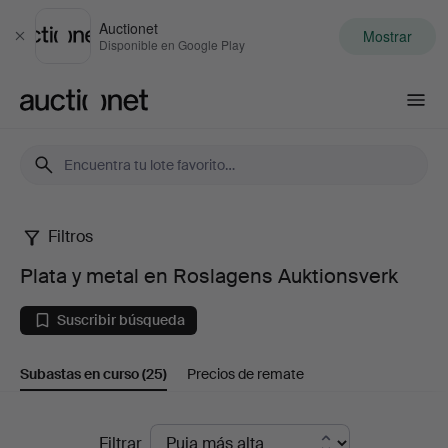
Auctionet
Mostrar
Cerrar
Disponible en Google Play
Auctionet.com
Filtros
Plata
Plata y metal en Roslagens Auktionsverk
y
Suscribir búsqueda
metal
Subastas en curso
(25)
Precios de remate
en
Roslagens
Subastas
Filtrar