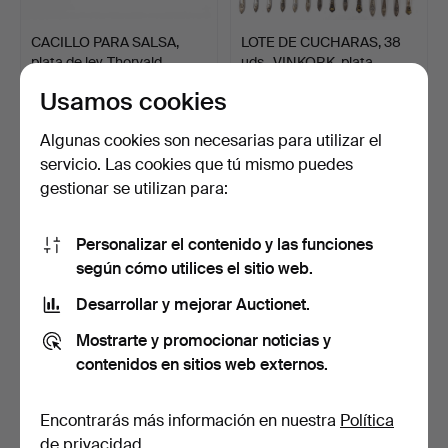
CACILLO PARA SALSA,
LOTE DE CUCHARAS, 38
plata de ley, Thorvald…
uds., VINKORK, plata.…
6 días
7 días
Usamos cookies
Estimación
Estimación
127 USD
897 USD
Algunas cookies son necesarias para utilizar el
servicio. Las cookies que tú mismo puedes
gestionar se utilizan para:
Personalizar el contenido y las funciones
según cómo utilices el sitio web.
Desarrollar y mejorar Auctionet.
Mostrarte y promocionar noticias y
contenidos en sitios web externos.
CUENCO, plata, punzonado
EMIL HERMANN, 2 piezas
Åstedt, Estocolmo…
copas, plata de ley…
7 días
7 días
Encontrarás más información en nuestra
Política
Estimación
Estimación
de privacidad
.