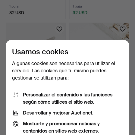
1 puja
1 puja
32 USD
32 USD
Usamos cookies
Algunas cookies son necesarias para utilizar el
servicio. Las cookies que tú mismo puedes
gestionar se utilizan para:
CUCHILLOS DE MESA, 3
TAZAS DE TÉ, 12 uds., plata,
Personalizar el contenido y las funciones
piezas, plata, Władys…
Guldsmedsakti…
5 días
4 días
según cómo utilices el sitio web.
1 puja
1 puja
Desarrollar y mejorar Auctionet.
32 USD
32 USD
Mostrarte y promocionar noticias y
contenidos en sitios web externos.