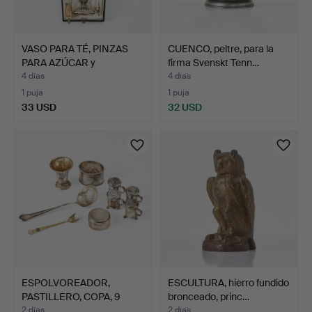
VASO PARA TÉ, PINZAS
CUENCO, peltre, para la
PARA AZÚCAR y
firma Svenskt Tenn…
CUCHARA…
4 días
4 días
1 puja
1 puja
33 USD
32 USD
ESPOLVOREADOR,
ESCULTURA, hierro fundido
PASTILLERO, COPA, 9
bronceado, princ…
piezas,…
2 días
2 días