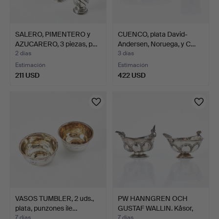
SALERO, PIMENTERO y
CUENCO, plata David-
AZUCARERO, 3 piezas, p…
Andersen, Noruega, y C…
2 días
3 días
Estimación
Estimación
211 USD
422 USD
VASOS TUMBLER, 2 uds.,
PW HANNGREN OCH
plata, punzones ile…
GUSTAF WALLIN. Kåsor,
dos …
7 días
7 días