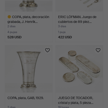
COPA, plata, decoración
ERIC LÖFMAN. Juego de
grabada, J. Henrik…
cubiertos de 89 piez…
2 días
3 días
4 pujas
1 puja
528 USD
422 USD
Lote
seleccionado
COPA, plata, GAB, 1929.
JUEGO DE TOCADOR,
cristal y plata, 5 pieza…
2 días
19 horas