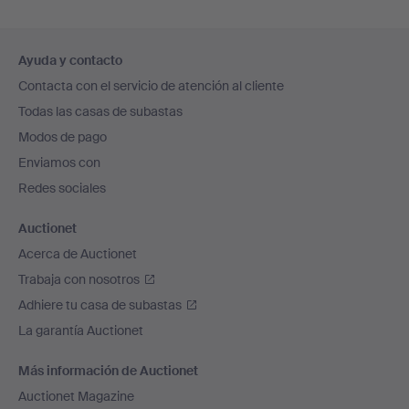
Navegación
Ayuda y contacto
en
Contacta con el servicio de atención al cliente
el
Todas las casas de subastas
pie
Modos de pago
de
Enviamos con
página
Redes sociales
Auctionet
Acerca de Auctionet
Trabaja con nosotros
Adhiere tu casa de subastas
La garantía Auctionet
Más información de Auctionet
Auctionet Magazine