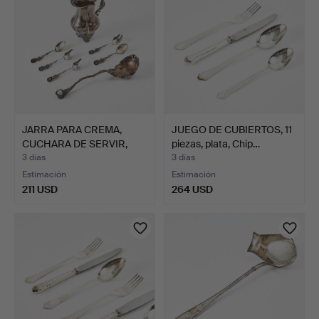
JARRA PARA CREMA,
JUEGO DE CUBIERTOS, 11
CUCHARA DE SERVIR,
piezas, plata, Chip…
CUCHA…
3 días
3 días
Estimación
Estimación
211 USD
264 USD