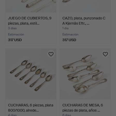
JUEGO DE CUBIERTOS, 9
CAZO, plata, punzonado C
piezas, plata, estil…
A Kjernås Eftr., …
3 días
1 día
Estimación
Estimación
317 USD
317 USD
CUCHARAS, 6 piezas, plata
CUCHARAS DE MESA, 6
800/1000, alrede…
piezas de plata, años …
4 días
6 días