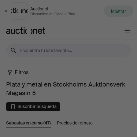
Auctionet
Mostrar
Cerrar
Disponible en Google Play
Auctionet.com
Filtros
Plata
Plata y metal en Stockholms Auktionsverk
y
Magasin 5
metal
Suscribir búsqueda
en
Subastas en curso
(47)
Precios de remate
Stockholms