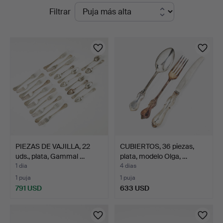
Subastas
Filtrar
Auktionsverk
en
Magasin
curso
5
PIEZAS DE VAJILLA, 22
CUBIERTOS, 36 piezas,
uds., plata, Gammal …
plata, modelo Olga, …
1 día
4 días
1 puja
1 puja
791 USD
633 USD