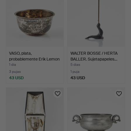
VASO, plata,
WALTER BOSSE / HERTA
probablemente Erik Lemon
BALLER. Sujetapapeles…
(act…
1 día
5 días
3 pujas
1 puja
43 USD
43 USD