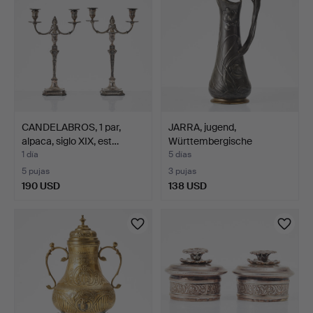
CANDELABROS, 1 par,
JARRA, jugend,
alpaca, siglo XIX, est…
Württembergische
Metallware…
1 día
5 días
5 pujas
3 pujas
190 USD
138 USD