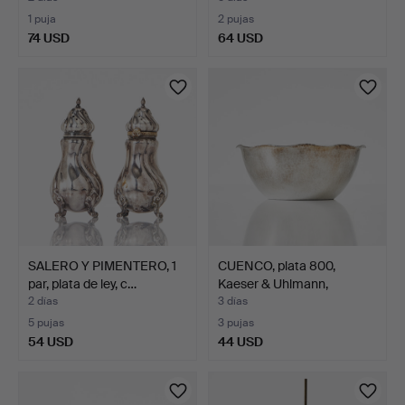
1 puja
2 pujas
74 USD
64 USD
SALERO Y PIMENTERO, 1
CUENCO, plata 800,
par, plata de ley, c…
Kaeser & Uhlmann,
Schwä…
2 días
3 días
5 pujas
3 pujas
54 USD
44 USD