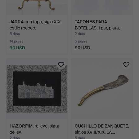
JARRA con tapa, siglo XIX,
TAPONES PARA
estilo rococó.
BOTELLAS, 1 par, plata,
Estoc…
5 días
2 días
14 pujas
5 pujas
90 USD
90 USD
HAZORFIM, relieve, plata
CUCHILLO DE BANQUETE,
de ley.
siglos XVIII/XIX, LA…
2 días
5 días