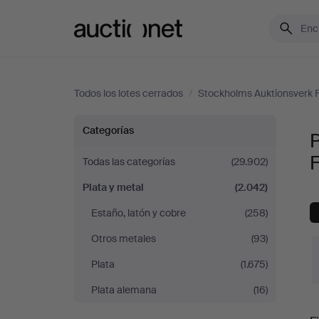
Auctionet.com
Todos los lotes cerrados
/
Stockholms Auktionsverk F
Plata
Categorías
P
y
F
Todas las categorías
(29.902)
Plata y metal
(2.042)
metal
Estaño, latón y cobre
(258)
en
Otros metales
(93)
Stockholms
Plata
(1.675)
Plata alemana
(16)
Auktionsverk
P