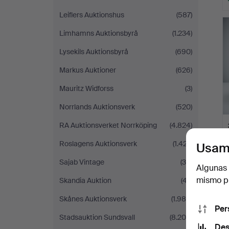
L
Leiflers Auktionshus
(587)
s
Limhamns Auktionsbyrå
(1.234)
Lysekils Auktionsbyrå
(690)
Markus Auktioner
(626)
Mauritz Widforss
(3)
Norrlands Auktionsverk
(520)
RA Auktionsverket Norrköping
(4.824)
Roslagens Auktionsverk
(1.427)
Usam
Sajab Vintage
(30)
Algunas 
mismo pu
Skandia Auktion
(47)
Skånes Auktionsverk
(1.989)
Per
Stadsauktion Sundsvall
(8.208)
Des