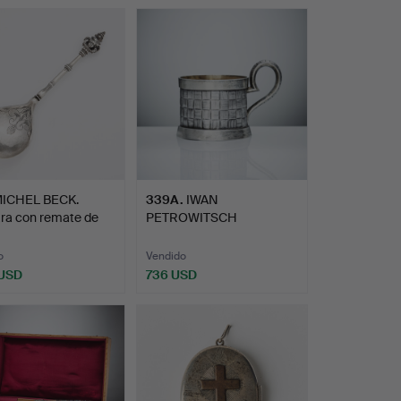
Lote
onado
seleccionado
ICHEL BECK.
339A
.
IWAN
ra con remate de
PETROWITSCH
 q…
CHLEBNIKOW.
Portavasos, p…
o
Vendido
 USD
736 USD