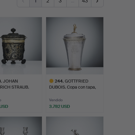
1
2
3
…
43
8
.
JOHAN
244
.
GOTTFRIED
RICH STRAUB.
DUBOIS. Copa con tapa,
e filigrana …
plata, Es…
o
Vendido
 USD
3.782 USD
Lote
onado
seleccionado