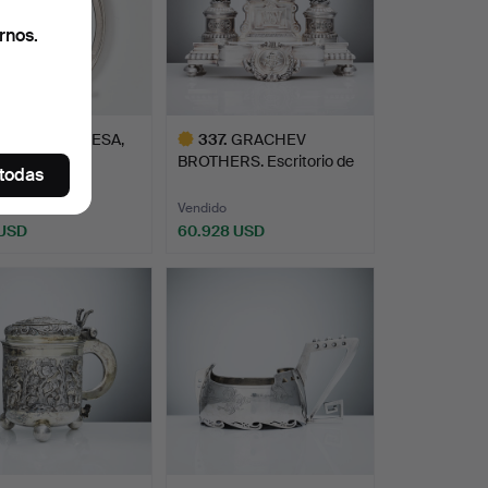
rnos.
SPEJO DE MESA,
337
.
GRACHEV
 Imperio
BROTHERS. Escritorio de
 todas
ohúnga…
plata de a…
o
Vendido
 USD
60.928 USD
Lote
seleccionado