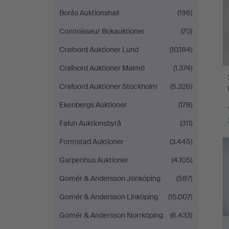
Borås Auktionshall
(196)
Connoisseur Bokauktioner
(70)
Crafoord Auktioner Lund
(10.184)
Crafoord Auktioner Malmö
(1.374)
Crafoord Auktioner Stockholm
(5.326)
Ekenbergs Auktioner
(178)
Falun Auktionsbyrå
(311)
Formstad Auktioner
(3.445)
Garpenhus Auktioner
(4.105)
Gomér & Andersson Jönköping
(587)
Gomér & Andersson Linköping
(15.007)
Gomér & Andersson Norrköping
(6.433)