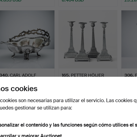
ote
eleccionado
340
.
CARL ADOLF
165
.
PETTER HÖIJER
306
.
SEIPEL. Cesta para
(fundidor de peltre en
Y. Cop
os cookies
bizcochos, p…
Örebr…
Vendido
Vendido
Vendid
cookies son necesarias para utilizar el servicio. Las cookies q
421 USD
1.366 USD
1.576
edes gestionar se utilizan para:
sonalizar el contenido y las funciones según cómo utilices el s
arrollar y mejorar Auctionet.