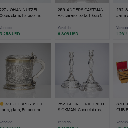
227
.
JOHAN NÜTZEL.
259
.
ANDERS CASTMAN.
262
.
S
Copa, plata, Estocolmo
Azucarero, plata, Eksjö 17…
Jarra 
1695.…
Bor…
Vendido
Vendido
Vendid
5.253 USD
6.303 USD
1.261
231
.
JOHAN STÅHLE.
252
.
GEORG FRIEDRICH
330
.
Jarra, plata, Estocolmo
SICKMAN. Candelabros,
CUBIE
(act…
un p…
piezas
Vendido
Vendido
Vendid
4.833 USD
8.404 USD
25.21