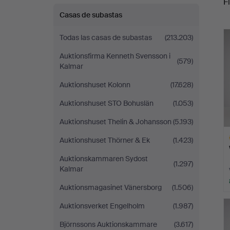
Fi
Fine
Casas de subastas
r
Art
Todas las casas de subastas
(213.203)
Auktionsfirma Kenneth Svensson i
(579)
Kalmar
Auktionshuset Kolonn
(17.628)
Auktionshuset STO Bohuslän
(1.053)
Auktionshuset Thelin & Johansson
(5.193)
Auktionshuset Thörner & Ek
(1.423)
Auktionskammaren Sydost
(1.297)
Kalmar
Auktionsmagasinet Vänersborg
(1.506)
L
Auktionsverket Engelholm
(1.987)
s
Björnssons Auktionskammare
(3.617)