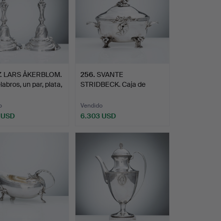
.
LARS ÅKERBLOM.
256
.
SVANTE
abros, un par, plata,
STRIDBECK. Caja de
azúcar, grande, …
o
Vendido
 USD
6.303 USD
onado