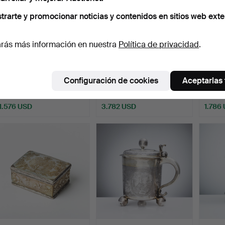
trarte y promocionar noticias y contenidos en sitios web exte
rás más información en nuestra
Política de privacidad
.
260
.
JOHAN
240
.
HANS
328
.
E
BERGENGREN. Cafetera,
OLOFSSON STURK. Jarra,
plata,
Configuración de cookies
Aceptarlas
plata, Kristia…
plata, Kalmar …
austr
Vendido
Vendido
Vendid
1.576 USD
3.782 USD
1.786
Lote
seleccionado