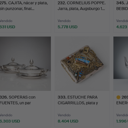
275
.
CAJITA, nácar y plata,
232
.
CORNELIUS POPPE.
345
.
sin punzonar, final…
Jarra, plata, Augsburgo 1…
BEBIDA
proba
Vendido
Vendido
Vendid
631 USD
5.778 USD
4.623
326
.
SOPERAS con
333
.
ESTUCHE PARA
26
FUENTES, un par
CIGARRILLOS, plata y
ENERO
similares, pla…
esmalte …
recha
Vendido
Vendido
Vendid
6.303 USD
8.404 USD
1.996