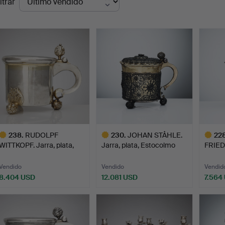
ltrar
de
emate
238
.
RUDOLPF
230
.
JOHAN STÅHLE.
22
WITTKOPF. Jarra, plata,
Jarra, plata, Estocolmo
FRIED
Estocolmo …
(act…
Copa d
Vendido
Vendido
Vendid
8.404 USD
12.081 USD
7.564
ote
Lote
Lote
eleccionado
seleccionado
selecci