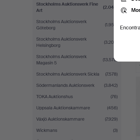
Stockholms Auktionsverk Fine
(2.042)
Mos
Art
Stockholms Auktionsverk
(1.952)
Encontra
Göteborg
Stockholms Auktionsverk
(3.209)
Helsingborg
Stockholms Auktionsverk
(13.578)
Magasin 5
Stockholms Auktionsverk Sickla
(7.578)
Södermanlands Auktionsverk
(3.842)
TOKA Auktionshus
(76)
Uppsala Auktionskammare
(456)
Växjö Auktionskammare
(7.929)
Wickmans
(3)