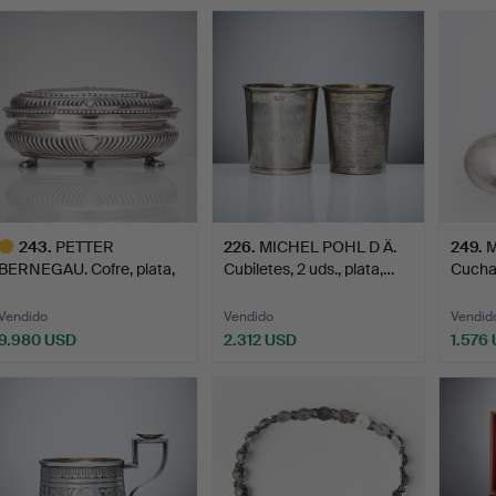
Lote
selecci
243
.
PETTER
226
.
MICHEL POHL D Ä.
249
.
M
BERNEGAU. Cofre, plata,
Cubiletes, 2 uds., plata,…
Cucha
Estocolmo 1…
doble
Vendido
Vendido
Vendid
9.980 USD
2.312 USD
1.576
ote
eleccionado