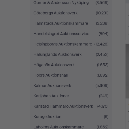
Gomér & Andersson Nyköping
(3.569)
Göteborgs Auktionsverk
(10.231)
Halmstads Auktionskammare
(3.238)
Handelslagret Auktionsservice
(894)
Helsingborgs Auktionskammare
(12.426)
Hälsinglands Auktionsverk
(2.452)
Höganäs Auktionsverk
(1.653)
Höörs Auktionshall
(1.892)
Kalmar Auktionsverk
(5.609)
Karljohan Auktioner
(249)
Karlstad Hammarö Auktionsverk
(4.170)
Kurage Auktion
(6)
Laholms Auktionskammare
(1.862)