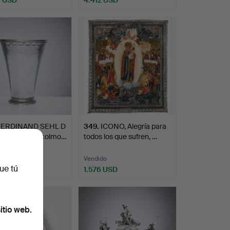
Lote
seleccionado
FERDINAND SEHL D
349
.
ICONO, Alegría para
a, plata, Estocolmo…
todos los que sufren, …
o
Vendido
ue tú
 USD
1.576 USD
itio web.