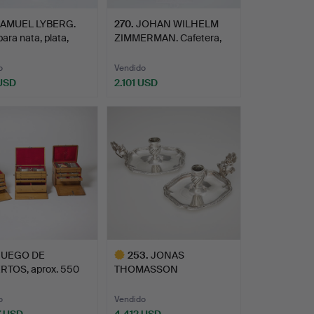
AMUEL LYBERG.
270
.
JOHAN WILHELM
para nata, plata,
ZIMMERMAN. Cafetera,
plata, …
o
Vendido
 USD
2.101 USD
JUEGO DE
253
.
JONAS
RTOS, aprox. 550
THOMASSON
, pla…
RONANDER. Candelabros
de n…
o
Vendido
7 USD
4.412 USD