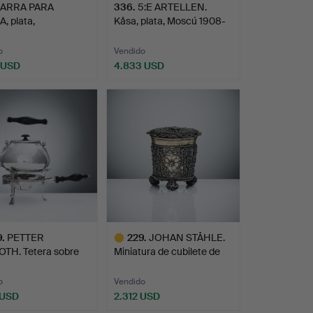
JARRA PARA
336
.
5:E ARTELLEN.
, plata,
Kåsa, plata, Moscú 1908-
blemente Il…
1917.
o
Vendido
 USD
4.833 USD
9
.
PETTER
229
.
JOHAN STÅHLE.
TH. Tetera sobre
Miniatura de cubilete de
ud de Jo…
fil…
o
Vendido
 USD
2.312 USD