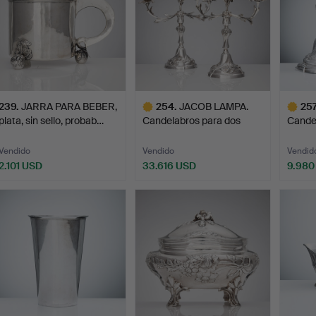
239
.
JARRA PARA BEBER,
254
.
JACOB LAMPA.
257
plata, sin sello, probab…
Candelabros para dos
Candel
velas, u…
…
Vendido
Vendido
Vendid
2.101 USD
33.616 USD
9.980
Lote
Lote
seleccionado
selecci