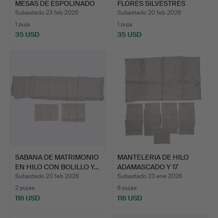
MESAS DE ESPOLINADO
FLORES SILVESTRES
VALE…
AMARI…
Subastado 23 feb 2026
Subastado 20 feb 2026
1 puja
1 puja
35 USD
35 USD
SABANA DE MATRIMONIO
MANTELERIA DE HILO
EN HILO CON BOLILLO Y…
ADAMASCADO Y 17
SERVILL…
Subastado 20 feb 2026
Subastado 23 ene 2026
2 pujas
6 pujas
116 USD
116 USD