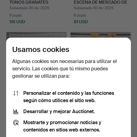
TONOS GRANATES
ESCENA DE MERCADO DE
SOBRE…
LA…
Subastado 30 dic 2025
Subastado 30 dic 2025
9 pujas
8 pujas
116 USD
81 USD
Usamos cookies
Algunas cookies son necesarias para utilizar el
servicio. Las cookies que tú mismo puedes
gestionar se utilizan para:
Personalizar el contenido y las funciones
MANTELERÍA EN
PAR DE FRISOS
según cómo utilices el sitio web.
ORGANZA DE SEDA CON
FRANCESES. ÉPOCA
FLORES B…
NAPOLEON II…
Subastado 16 dic 2025
Subastado 14 dic 2025
Desarrollar y mejorar Auctionet.
1 puja
1 puja
Mostrarte y promocionar noticias y
35 USD
116 USD
contenidos en sitios web externos.