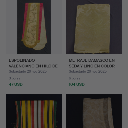
ESPOLINADO
METRAJE DAMASCO EN
VALENCIANO EN HILO DE
SEDA Y LINO EN COLOR
PLATA Y S…
OL…
Subastado 26 nov 2025
Subastado 26 nov 2025
3 pujas
6 pujas
47 USD
104 USD