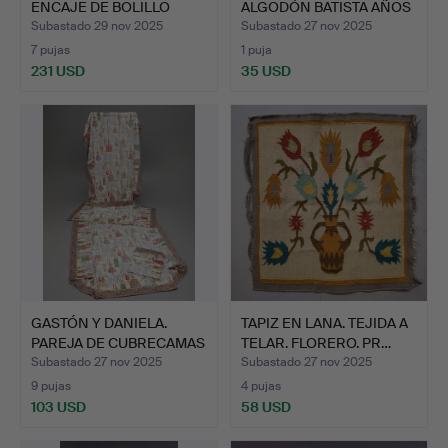
ENCAJE DE BOLILLO
ALGODÓN BATISTA AÑOS
BOR…
30 CON …
Subastado 29 nov 2025
Subastado 27 nov 2025
7 pujas
1 puja
231 USD
35 USD
GASTÓN Y DANIELA.
TAPIZ EN LANA. TEJIDA A
PAREJA DE CUBRECAMAS
TELAR. FLORERO. PR…
EN …
Subastado 27 nov 2025
Subastado 27 nov 2025
9 pujas
4 pujas
103 USD
58 USD