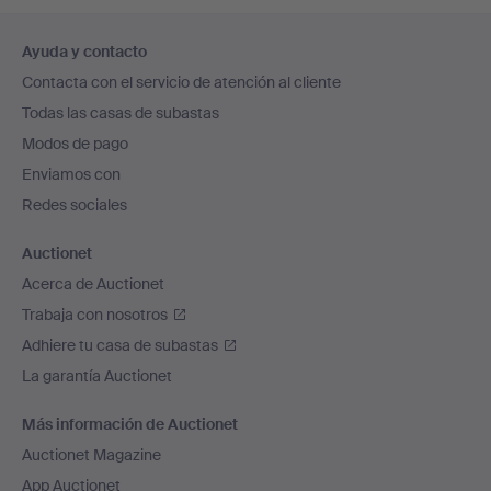
Navegación
Ayuda y contacto
en
Contacta con el servicio de atención al cliente
el
Todas las casas de subastas
pie
Modos de pago
de
Enviamos con
página
Redes sociales
Auctionet
Acerca de Auctionet
Trabaja con nosotros
Adhiere tu casa de subastas
La garantía Auctionet
Más información de Auctionet
Auctionet Magazine
App Auctionet