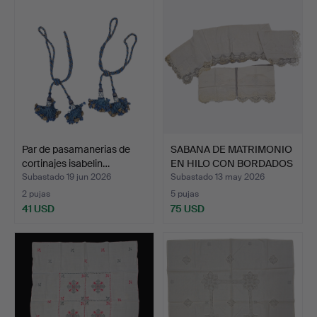
Par de pasamanerias de
SABANA DE MATRIMONIO
cortinajes isabelin…
EN HILO CON BORDADOS
…
Subastado 19 jun 2026
Subastado 13 may 2026
2 pujas
5 pujas
41 USD
75 USD