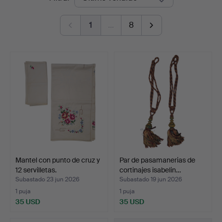
de
1
…
8
remate
Mantel con punto de cruz y
Par de pasamanerias de
12 servilletas.
cortinajes isabelin…
Subastado 23 jun 2026
Subastado 19 jun 2026
1 puja
1 puja
35 USD
35 USD