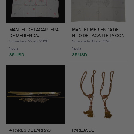
MANTEL DE LAGARTERA
MANTEL MERIENDA DE
DE MERIENDA.
HILO DE LAGARTERA CON
C…
Subastado 22 abr 2026
Subastado 10 abr 2026
1 puja
1 puja
35 USD
35 USD
4 PARES DE BARRAS
PAREJA DE