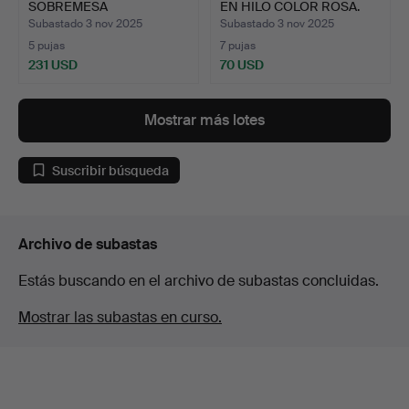
SOBREMESA
EN HILO COLOR ROSA.
DIFERENTES TÉCNIC…
PRI…
Subastado 3 nov 2025
Subastado 3 nov 2025
5 pujas
7 pujas
231 USD
70 USD
Mostrar más lotes
Suscribir búsqueda
Archivo de subastas
Estás buscando en el archivo de subastas concluidas.
Mostrar las subastas en curso.