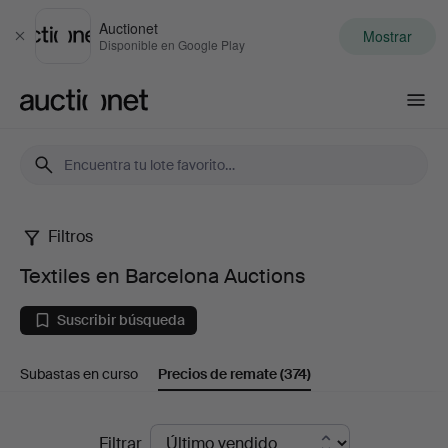
Auctionet
Mostrar
Cerrar
Disponible en Google Play
Auctionet.com
Filtros
Textiles
Textiles en Barcelona Auctions
en
Suscribir búsqueda
Barcelona
Subastas en curso
Precios de remate
(374)
Auctions
Precios
Filtrar