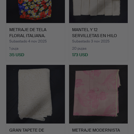
METRAJE DE TELA
MANTEL Y 12
FLORAL ITALIANA.
SERVILLETAS EN HILO
MARGARITA…
ADAMSCADO …
Subastado 4 nov 2025
Subastado 3 nov 2025
1 puja
20 pujas
35 USD
173 USD
GRAN TAPETE DE
METRAJE MODERNISTA