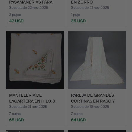
PASAMANERIAS PARA
EN ZORRO.
CORTINAJE…
Subastado 22 nov 2025
Subastado 21 nov 2025
3 pujas
1 puja
42 USD
35 USD
MANTELERÍA DE
PAREJA DE GRANDES
LAGARTERA EN HILO. 8
CORTINAS EN RASO Y
SERVILL…
ALGOD…
Subastado 21 nov 2025
Subastado 16 nov 2025
7 pujas
7 pujas
65 USD
64 USD