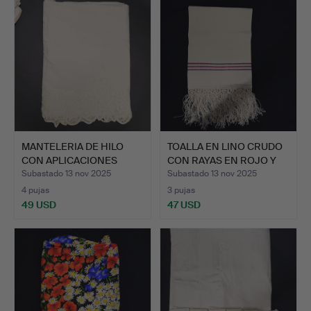
MANTELERIA DE HILO
TOALLA EN LINO CRUDO
CON APLICACIONES
CON RAYAS EN ROJO Y
BORDAD…
A…
Subastado 13 nov 2025
Subastado 13 nov 2025
4 pujas
3 pujas
49 USD
47 USD