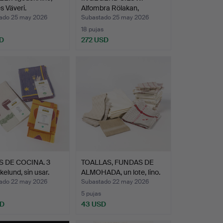
 Väveri.
Alfombra Rölakan,
firmada.
ado 25 may 2026
Subastado 25 may 2026
18 pujas
D
272 USD
 DE COCINA. 3
TOALLAS, FUNDAS DE
kelund, sin usar.
ALMOHADA, un lote, lino.
ado 22 may 2026
Subastado 22 may 2026
5 pujas
SD
43 USD