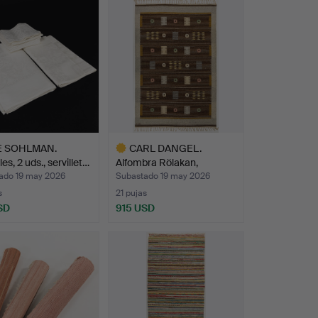
E SOHLMAN.
CARL DANGEL.
es, 2 uds., servillet…
Alfombra Rölakan,
firmada.
ado 19 may 2026
Subastado 19 may 2026
s
21 pujas
SD
915 USD
Lote
seleccionado