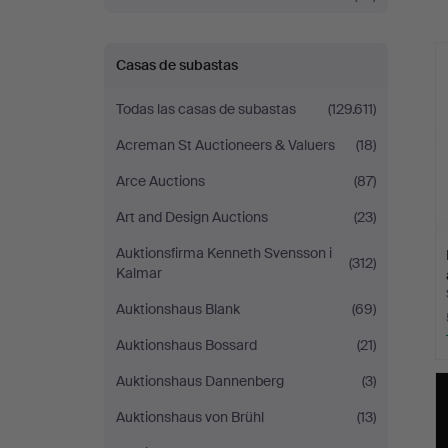
r
Casas de subastas
Todas las casas de subastas
(129.611)
Acreman St Auctioneers & Valuers
(18)
Arce Auctions
(87)
Art and Design Auctions
(23)
Auktionsfirma Kenneth Svensson i
(312)
Kalmar
Auktionshaus Blank
(69)
Auktionshaus Bossard
(21)
Auktionshaus Dannenberg
(3)
Auktionshaus von Brühl
(13)