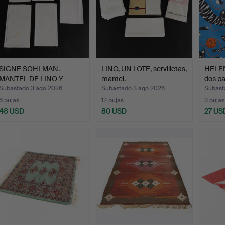
SIGNE SOHLMAN.
LINO, UN LOTE, servilletas,
HELEN
MANTEL DE LINO Y
mantel.
dos pa
SERVILLETA…
Subastado 3 ago 2026
Subastado 3 ago 2026
Subasta
6 pujas
12 pujas
3 pujas
48 USD
80 USD
27 US