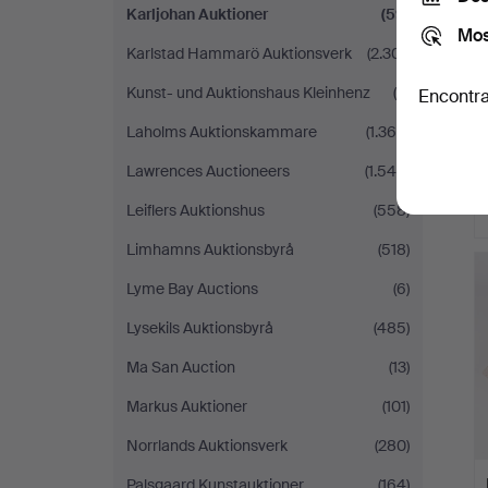
Karljohan Auktioner
(59)
Mos
Karlstad Hammarö Auktionsverk
(2.301)
Kunst- und Auktionshaus Kleinhenz
(9)
Encontra
Laholms Auktionskammare
(1.364)
Lawrences Auctioneers
(1.546)
Leiflers Auktionshus
(558)
Limhamns Auktionsbyrå
(518)
Lyme Bay Auctions
(6)
Lysekils Auktionsbyrå
(485)
Ma San Auction
(13)
Markus Auktioner
(101)
Norrlands Auktionsverk
(280)
Palsgaard Kunstauktioner
(164)