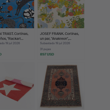
 TRAST. Cortinas,
JOSEF FRANK. Cortinas,
ños, "Rackart…
un par, "Anakreon",…
do 19 jul 2026
Subastado 19 jul 2026
31 pujas
D
897 USD