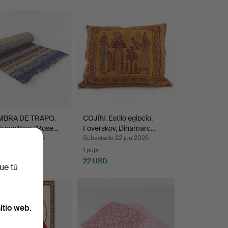
MBRA DE TRAPO.
COJÍN. Estilo egipcio,
 pasillero, "Rose…
Foverskov, Dinamarc…
ado 22 jun 2026
Subastado 22 jun 2026
s
1 puja
SD
22 USD
ue tú
itio web.