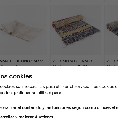
MANTEL DE LINO. "Lyran",
ALFOMBRA DE TRAPO.
ALFO
Klässbols Linnevä…
Modelo de pasillo, "Ros…
Modelo
Subastado 25 jun 2026
Subastado 22 jun 2026
Subast
os cookies
6 pujas
18 pujas
14 puja
43 USD
117 USD
317 U
cookies son necesarias para utilizar el servicio. Las cookies q
edes gestionar se utilizan para:
sonalizar el contenido y las funciones según cómo utilices el s
arrollar y mejorar Auctionet.