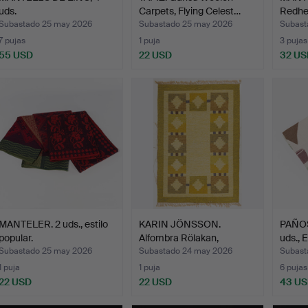
uds.
Carpets, Flying Celest…
Redhes
Subastado 25 may 2026
Subastado 25 may 2026
Subast
7 pujas
1 puja
3 pujas
55 USD
22 USD
32 US
MANTELER. 2 uds., estilo
KARIN JÖNSSON.
PAÑOS
popular.
Alfombra Rölakan,
uds., E
firmada.
Subastado 25 may 2026
Subastado 24 may 2026
Subast
1 puja
1 puja
6 pujas
22 USD
22 USD
43 U