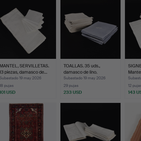
MANTEL, SERVILLETAS.
TOALLAS. 35 uds.,
SIGN
13 piezas, damasco de…
damasco de lino.
Mantel
Subastado 19 may 2026
Subastado 19 may 2026
Subast
18 pujas
29 pujas
12 puja
101 USD
233 USD
143 U