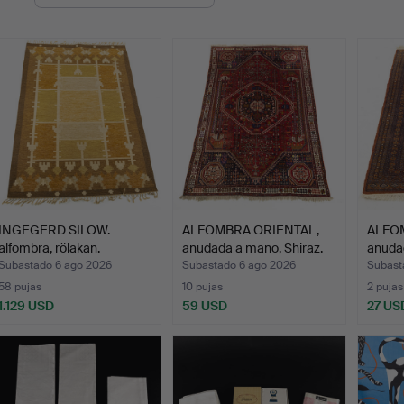
de
emate
INGEGERD SILOW.
ALFOMBRA ORIENTAL,
ALFO
alfombra, rölakan.
anudada a mano, Shiraz.
anuda
Subastado 6 ago 2026
Subastado 6 ago 2026
Subast
58 pujas
10 pujas
2 pujas
1.129 USD
59 USD
27 US