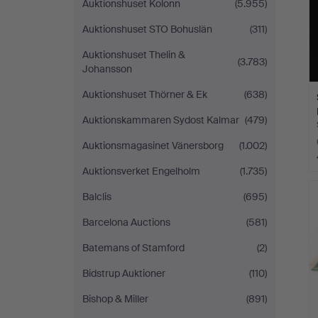
Auktionshuset Kolonn
(5.955)
Auktionshuset STO Bohuslän
(311)
Auktionshuset Thelin &
(3.783)
Johansson
Auktionshuset Thörner & Ek
(638)
Auktionskammaren Sydost Kalmar
(479)
Auktionsmagasinet Vänersborg
(1.002)
Auktionsverket Engelholm
(1.735)
Balclis
(695)
Barcelona Auctions
(581)
Batemans of Stamford
(2)
Bidstrup Auktioner
(110)
Bishop & Miller
(891)