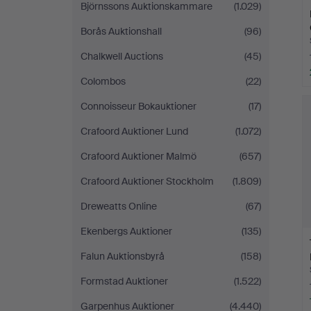
Björnssons Auktionskammare
(1.029)
Borås Auktionshall
(96)
Chalkwell Auctions
(45)
Colombos
(22)
Connoisseur Bokauktioner
(17)
Crafoord Auktioner Lund
(1.072)
Crafoord Auktioner Malmö
(657)
Crafoord Auktioner Stockholm
(1.809)
Dreweatts Online
(67)
Ekenbergs Auktioner
(135)
Falun Auktionsbyrå
(158)
Formstad Auktioner
(1.522)
Garpenhus Auktioner
(4.440)