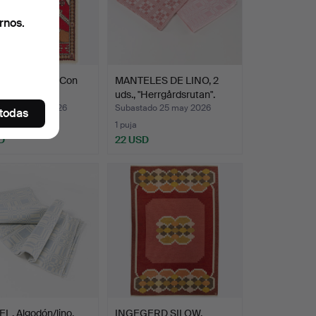
rnos.
BRA/TAPIZ. Con
MANTELES DE LINO, 2
uds., "Herrgårdsrutan".
ado 25 may 2026
Subastado 25 may 2026
 todas
1 puja
D
22 USD
L. Algodón/lino,
INGEGERD SILOW.