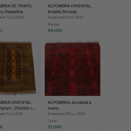
MBRA DE TRAPO.
ALFOMBRA ORIENTAL.
co, Pappelina.
Ardabil, firmada.
do 13 jul 2026
Subastado 13 jul 2026
9 pujas
D
64 USD
MBRA ORIENTAL.
ALFOMBRA, anudada a
fghan", 215x168 c…
mano.
do 11 jul 2026
Subastado 26 jun 2026
1 puja
SD
22 USD