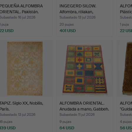
PEQUEÑA ALFOMBRA
INGEGERD SILOW.
ALFO
ORIENTAL. Pakistán.
Alfombra, rölakan,
Plásti
firmada…
Subastado 16 jul 2026
Subastado 13 jul 2026
Subasta
1 puja
20 pujas
1 puja
22 USD
401 USD
22 US
TAPIZ. Siglo XX, Nobilis,
ALFOMBRA ORIENTAL.
ALFO
París.
Anudada a mano, Gabbeh.
"Gulda
Subastado 13 jul 2026
Subastado 11 jul 2026
Subasta
16 pujas
9 pujas
4 pujas
139 USD
64 USD
56 U