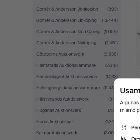
Gomér & Andersson Jönköping
(893)
Gomér & Andersson Linköping
(13.444)
Gomér & Andersson Norrköping
(6.055)
Gomér & Andersson Nyköping
(2.451)
Göteborgs Auktionsverk
(6.538)
Halmstads Auktionskammare
(2.618)
Handelslagret Auktionsservice
(1.033)
Helsingborgs Auktionskammare
(11.430)
Usam
Hälsinglands Auktionsverk
(915)
Algunas 
mismo pu
Höganäs Auktionsverk
(726)
Höörs Auktionshall
(1.243)
Per
Kalmar Auktionsverk
(3.004)
Des