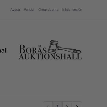
Ayuda
Vender
Crear cuenta
Iniciar sesión
all
1
2