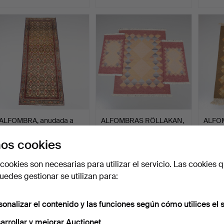
ALFOMBRA, anudada a
ALFOMBRAS RÖLLAKAN,
ALFO
mano, Hamedan, 290 x 1…
3 uds., firmadas ML.
firmad
Subastado 12 jun 2026
Subastado 12 jun 2026
Subast
os cookies
5 pujas
10 pujas
18 puja
53 USD
79 USD
106 U
cookies son necesarias para utilizar el servicio. Las cookies q
edes gestionar se utilizan para:
sonalizar el contenido y las funciones según cómo utilices el s
arrollar y mejorar Auctionet.