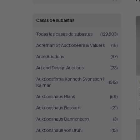
r
Casas de subastas
Todas las casas de subastas
(129.603)
Acreman St Auctioneers & Valuers
(18)
Arce Auctions
(87)
Art and Design Auctions
(23)
Auktionsfirma Kenneth Svensson i
(312)
Kalmar
Auktionshaus Blank
(69)
Auktionshaus Bossard
(21)
L
Auktionshaus Dannenberg
(3)
s
Auktionshaus von Brühl
(13)