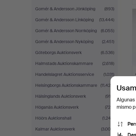
Gomér & Andersson Jönköping
(893)
Gomér & Andersson Linköping
(13.444)
Gomér & Andersson Norrköping
(6.055)
Gomér & Andersson Nyköping
(2.451)
Göteborgs Auktionsverk
(6.536)
Halmstads Auktionskammare
(2.618)
Handelslagret Auktionsservice
(1.031)
Helsingborgs Auktionskammare
(11.429)
Usam
Hälsinglands Auktionsverk
(915)
Algunas 
mismo pu
Höganäs Auktionsverk
(726)
Höörs Auktionshall
(1.243)
Per
Kalmar Auktionsverk
(3.004)
Des