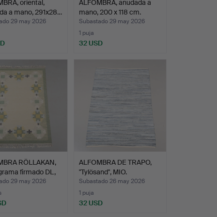
BRA, oriental,
ALFOMBRA, anudada a
da a mano, 291x28…
mano, 200 x 118 cm.
ado 29 may 2026
Subastado 29 may 2026
1 puja
SD
32 USD
MBRA RÖLLAKAN,
ALFOMBRA DE TRAPO,
rama firmado DL,
"Tylösand", MIO.
ado 29 may 2026
Subastado 26 may 2026
s
1 puja
SD
32 USD