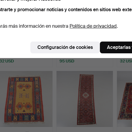
trarte y promocionar noticias y contenidos en sitios web exte
rás más información en nuestra
Política de privacidad
.
ALFOMBRA, anudada a
ALFOMBRA, anudada a
ALFOM
mano, 236 x 114 cm.
mano, 198 x 149 cm, pe…
mano, 
Configuración de cookies
Aceptarlas
Subastado 4 jun 2026
Subastado 4 jun 2026
Subast
1 puja
15 pujas
1 puja
32 USD
95 USD
32 US