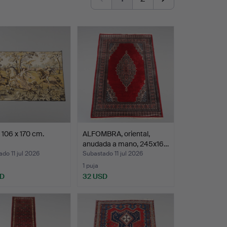
 106 x 170 cm.
ALFOMBRA, oriental,
anudada a mano, 245x16…
do 11 jul 2026
Subastado 11 jul 2026
1 puja
SD
32 USD