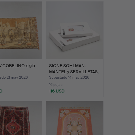
/ GOBELINO, siglo
SIGNE SOHLMAN.
MANTEL y SERVILLETAS,
5 pie…
ado 21 may 2026
Subastado 14 may 2026
16 pujas
D
116 USD