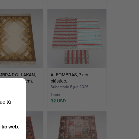
MBRA RÖLLAKAN,
ALFOMBRAS, 3 uds.,
a S, 170x235 cm.
plástico.
ado 12 jun 2026
Subastado 5 jun 2026
s
1 puja
SD
32 USD
ue tú
itio web.