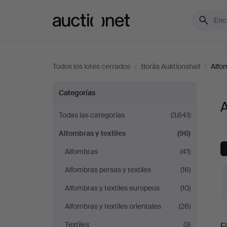
Auctionet.com
Todos los lotes cerrados
/
Borås Auktionshall
/
Alfom
Alfombras
Categorías
A
y
Todas las categorías
(3.641)
Alfombras y textiles
(96)
textiles
Alfombras
(41)
en
Alfombras persas y textiles
(16)
Borås
Alfombras y textiles europeos
(10)
Alfombras y textiles orientales
(26)
Auktionshall
P
Textiles
(3)
Fi