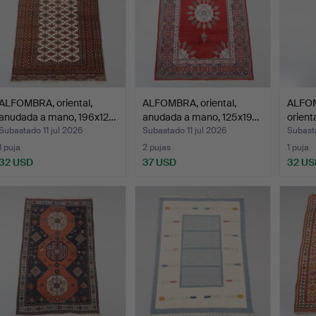
ALFOMBRA, oriental,
ALFOMBRA, oriental,
ALFOM
anudada a mano, 196x12…
anudada a mano, 125x19…
orient
Subastado 11 jul 2026
Subastado 11 jul 2026
Subasta
1 puja
2 pujas
1 puja
32 USD
37 USD
32 US