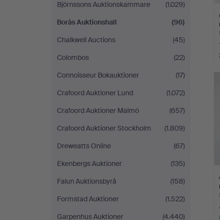
Björnssons Auktionskammare
(1.029)
Borås Auktionshall
(96)
Chalkwell Auctions
(45)
Colombos
(22)
Connoisseur Bokauktioner
(17)
Crafoord Auktioner Lund
(1.072)
Crafoord Auktioner Malmö
(657)
Crafoord Auktioner Stockholm
(1.809)
Dreweatts Online
(67)
Ekenbergs Auktioner
(135)
Falun Auktionsbyrå
(158)
Formstad Auktioner
(1.522)
Garpenhus Auktioner
(4.440)