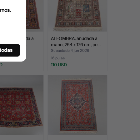
rnos.
BRA, anudada a
ALFOMBRA, anudada a
312 x 219 cm.
mano, 254 x 176 cm, pe…
 todas
ado 4 jun 2026
Subastado 4 jun 2026
16 pujas
D
110 USD