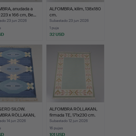
BRA, anudada a
ALFOMBRA, kilim, 138x180
 223 x 166 cm, Be…
cm.
ado 23 jun 2026
Subastado 23 jun 2026
s
1 puja
SD
32 USD
ERD SILOW.
ALFOMBRA RÖLLAKAN,
MBRA RÖLLAKAN,
firmada TE, 171x230 cm.
da…
ado 14 jun 2026
Subastado 12 jun 2026
s
16 pujas
SD
101 USD