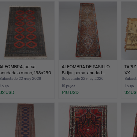
ALFOMBRA, persa,
ALFOMBRA DE PASILLO,
TAPIZ 
anudada a mano, 158x250
Bidjar, persa, anudad…
XX.
c…
Subastado 22 may 2026
Subastado 22 may 2026
Subast
1 puja
19 pujas
1 puja
32 USD
148 USD
32 US