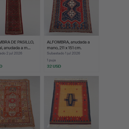
BRA DE PASILLO,
ALFOMBRA, anudada a
al, anudada a m…
mano, 211 x 151 cm.
do 2 jul 2026
Subastado 1 jul 2026
1 puja
D
32 USD