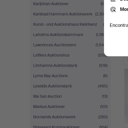
Karljohan Auktioner
(59)
Mos
Karlstad Hammarö Auktionsverk
(2.300)
Kunst- und Auktionshaus Kleinhenz
(9)
Encontra
Laholms Auktionskammare
(1.364)
Lawrences Auctioneers
(1.546)
Leiflers Auktionshus
(558)
Limhamns Auktionsbyrå
(518)
Lyme Bay Auctions
(6)
Lysekils Auktionsbyrå
(485)
Ma San Auction
(13)
Markus Auktioner
(101)
Norrlands Auktionsverk
(280)
Palsgaard Kunstauktioner
(164)