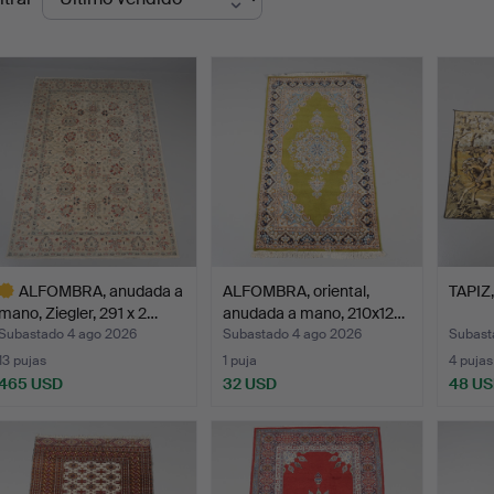
de
emate
ALFOMBRA, anudada a
ALFOMBRA, oriental,
TAPIZ,
mano, Ziegler, 291 x 2…
anudada a mano, 210x12…
Subastado 4 ago 2026
Subastado 4 ago 2026
Subasta
13 pujas
1 puja
4 pujas
465 USD
32 USD
48 U
ote
eleccionado