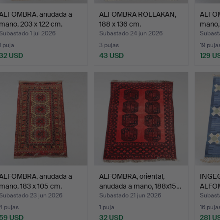
ALFOMBRA, anudada a
ALFOMBRA RÖLLAKAN,
ALFOM
mano, 203 x 122 cm.
188 x 136 cm.
mano,
Subastado 1 jul 2026
Subastado 24 jun 2026
Subast
1 puja
3 pujas
19 puja
32 USD
43 USD
129 U
ALFOMBRA, anudada a
ALFOMBRA, oriental,
INGEG
mano, 183 x 105 cm.
anudada a mano, 188x15…
ALFO
firma
Subastado 23 jun 2026
Subastado 21 jun 2026
Subast
4 pujas
1 puja
16 puja
59 USD
32 USD
281 U