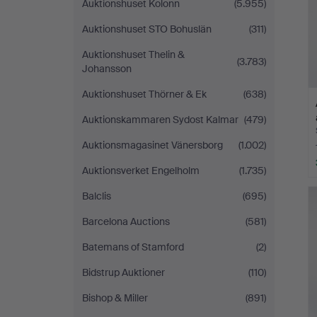
Auktionshuset Kolonn
(5.955)
Auktionshuset STO Bohuslän
(311)
Auktionshuset Thelin &
(3.783)
Johansson
Auktionshuset Thörner & Ek
(638)
Auktionskammaren Sydost Kalmar
(479)
Auktionsmagasinet Vänersborg
(1.002)
Auktionsverket Engelholm
(1.735)
Balclis
(695)
Barcelona Auctions
(581)
Batemans of Stamford
(2)
Bidstrup Auktioner
(110)
Bishop & Miller
(891)