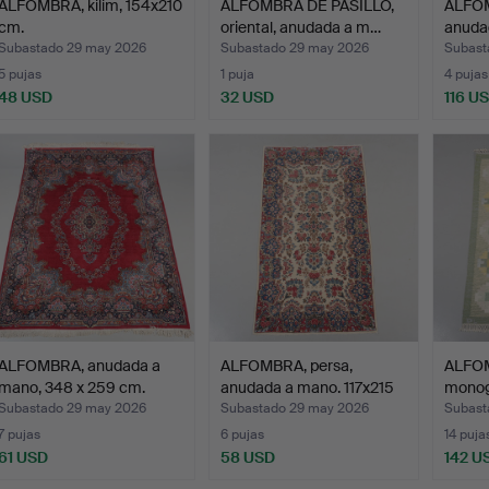
ALFOMBRA, kilim, 154x210
ALFOMBRA DE PASILLO,
ALFOM
cm.
oriental, anudada a m…
anuda
Subastado 29 may 2026
Subastado 29 may 2026
Subast
5 pujas
1 puja
4 pujas
48 USD
32 USD
116 U
ALFOMBRA, anudada a
ALFOMBRA, persa,
ALFO
mano, 348 x 259 cm.
anudada a mano. 117x215
monog
c…
1…
Subastado 29 may 2026
Subastado 29 may 2026
Subast
7 pujas
6 pujas
14 puja
61 USD
58 USD
142 U