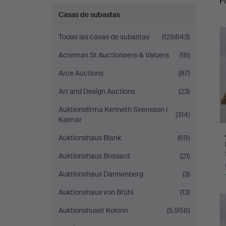
Fi
Casas de subastas
r
Todas las casas de subastas
(129.643)
Acreman St Auctioneers & Valuers
(18)
Arce Auctions
(87)
Art and Design Auctions
(23)
Auktionsfirma Kenneth Svensson i
(314)
Kalmar
Auktionshaus Blank
(69)
Auktionshaus Bossard
(21)
Auktionshaus Dannenberg
(3)
Auktionshaus von Brühl
(13)
Auktionshuset Kolonn
(5.956)