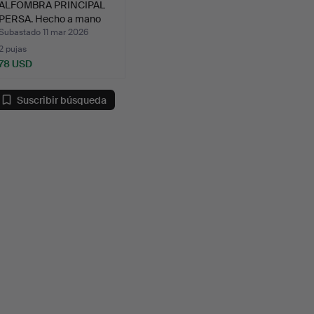
ALFOMBRA PRINCIPAL
PERSA. Hecho a mano
(58…
Subastado 11 mar 2026
2 pujas
78 USD
Suscribir búsqueda