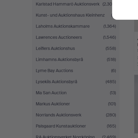
Karlstad Hammarö Auktionsverk
(2.304)
Kunst- und Auktionshaus Kleinhenz
(9)
Laholms Auktionskammare
(1.364)
Lawrences Auctioneers
(1.546)
Leiflers Auktionshus
(558)
Limhamns Auktionsbyrå
(518)
Lyme Bay Auctions
(6)
Lysekils Auktionsbyrå
(485)
Ma San Auction
(13)
Markus Auktioner
(101)
Norrlands Auktionsverk
(280)
Palsgaard Kunstauktioner
(165)
RA Auktionsverket Norrköping
(2.469)