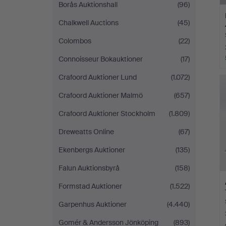
Borås Auktionshall
(96)
Chalkwell Auctions
(45)
Colombos
(22)
Connoisseur Bokauktioner
(17)
Crafoord Auktioner Lund
(1.072)
Crafoord Auktioner Malmö
(657)
Crafoord Auktioner Stockholm
(1.809)
Dreweatts Online
(67)
Ekenbergs Auktioner
(135)
Falun Auktionsbyrå
(158)
Formstad Auktioner
(1.522)
Garpenhus Auktioner
(4.440)
Gomér & Andersson Jönköping
(893)