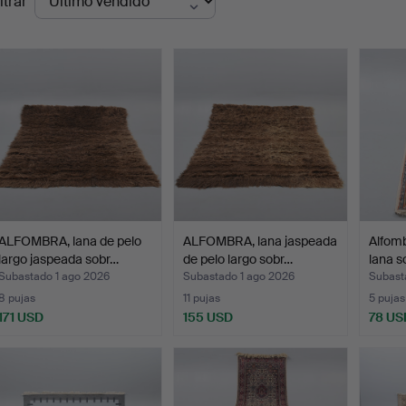
ltrar
de
emate
ALFOMBRA, lana de pelo
ALFOMBRA, lana jaspeada
Alfomb
largo jaspeada sobr…
de pelo largo sobr…
lana s
Subastado 1 ago 2026
Subastado 1 ago 2026
Subast
8 pujas
11 pujas
5 pujas
171 USD
155 USD
78 US