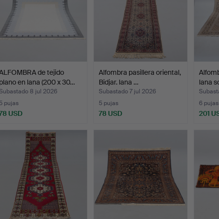
ALFOMBRA de tejido
Alfombra pasillera oriental,
Alfomb
plano en lana (200 x 30…
Bidjar. lana …
lana s
Subastado 8 jul 2026
Subastado 7 jul 2026
Subasta
5 pujas
5 pujas
6 pujas
78 USD
78 USD
201 U