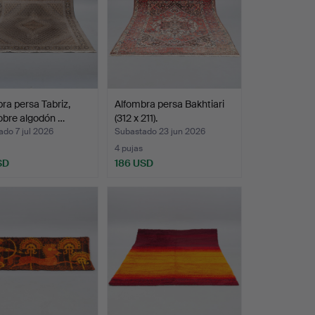
ra persa Tabriz,
Alfombra persa Bakhtiari
obre algodón …
(312 x 211).
do 7 jul 2026
Subastado 23 jun 2026
4 pujas
SD
186 USD