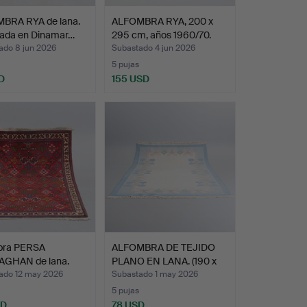
BRA RYA de lana.
ALFOMBRA RYA, 200 x
cada en Dinamar…
295 cm, años 1960/70.
ado 8 jun 2026
Subastado 4 jun 2026
5 pujas
D
155 USD
bra PERSA
ALFOMBRA DE TEJIDO
GHAN de lana.
PLANO EN LANA. (190 x
3…
ado 12 may 2026
Subastado 1 may 2026
5 pujas
SD
78 USD