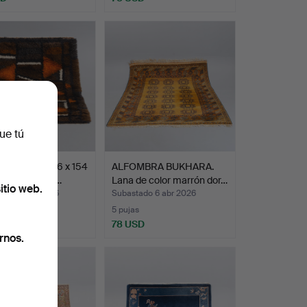
ue tú
BRA RYA. (96 x 154
ALFOMBRA BUKHARA.
ediados del s…
Lana de color marrón dor…
itio web.
ado 21 abr 2026
Subastado 6 abr 2026
5 pujas
D
78 USD
rnos.