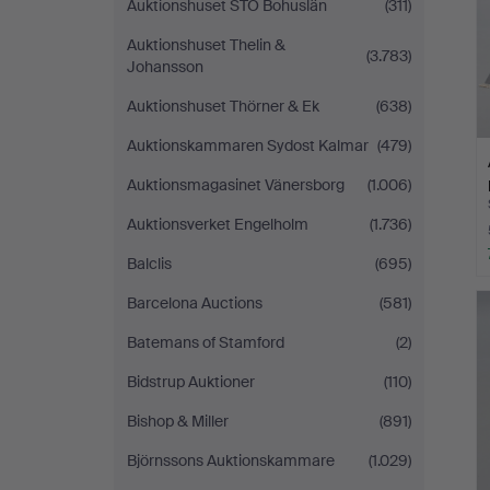
Auktionshuset STO Bohuslän
(311)
Auktionshuset Thelin &
(3.783)
Johansson
Auktionshuset Thörner & Ek
(638)
Auktionskammaren Sydost Kalmar
(479)
Auktionsmagasinet Vänersborg
(1.006)
Auktionsverket Engelholm
(1.736)
Balclis
(695)
Barcelona Auctions
(581)
Batemans of Stamford
(2)
Bidstrup Auktioner
(110)
Bishop & Miller
(891)
Björnssons Auktionskammare
(1.029)