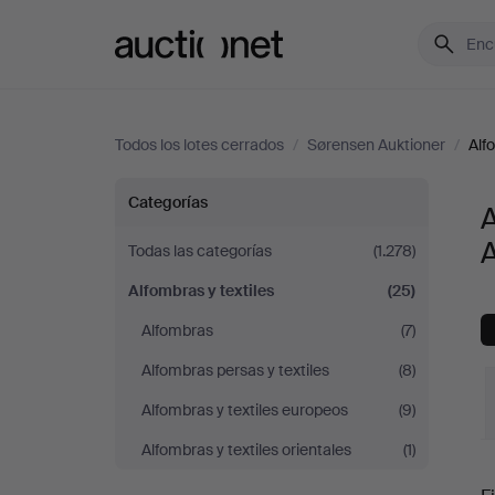
Auctionet.com
Todos los lotes cerrados
/
Sørensen Auktioner
/
Alf
Alfombras
Categorías
A
y
A
Todas las categorías
(1.278)
Alfombras y textiles
(25)
textiles
Alfombras
(7)
en
Alfombras persas y textiles
(8)
Sørensen
Alfombras y textiles europeos
(9)
Alfombras y textiles orientales
(1)
Auktioner
P