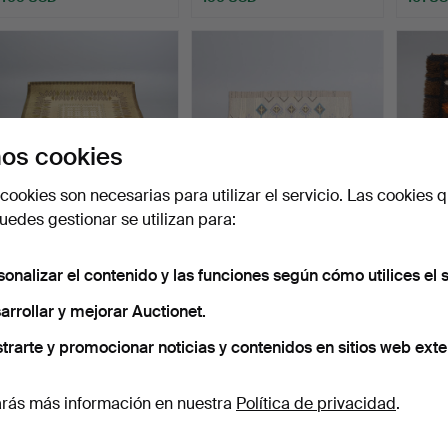
os cookies
cookies son necesarias para utilizar el servicio. Las cookies q
edes gestionar se utilizan para:
GRAN ALFOMBRA DE
EVA NEMETH. Alfombra
ALFOM
LANA. (248 x 348)
tejida plana de lana.…
cm) M
sonalizar el contenido y las funciones según cómo utilices el s
Escandi…
Subastado 28 abr 2026
Subastado 24 abr 2026
Subast
9 pujas
12 pujas
3 pujas
arrollar y mejorar Auctionet.
136 USD
189 USD
62 US
trarte y promocionar noticias y contenidos en sitios web exte
rás más información en nuestra
Política de privacidad
.