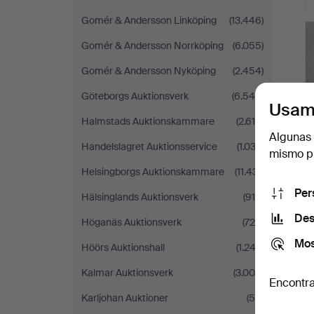
Gomér & Andersson Linköping
(13.446)
Gomér & Andersson Norrköping
(6.055)
Gomér & Andersson Nyköping
(2.454)
Göteborgs Auktionsverk
(6.544)
Usam
Halmstads Auktionskammare
(2.618)
Algunas 
Handelslagret Auktionsservice
(1.033)
mismo pu
Helsingborgs Auktionskammare
(11.431)
Per
Hälsinglands Auktionsverk
(915)
Des
Höganäs Auktionsverk
(726)
Mos
Höörs Auktionshall
(1.243)
Kalmar Auktionsverk
(3.006)
Encontra
Karljohan Auktioner
(59)