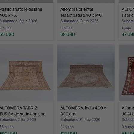
Pasillo anatolio de lana
Alfombra oriental
ALFOM
400 x 75.
estampada 240 x 140.
Fabri
Subastado 19 jun 2026
Subastado 18 jun 2026
Subast
2 pujas
3 pujas
1 puja
55 USD
62 USD
47 US
ALFOMBRA TABRIZ
ALFOMBRA, india 400 x
Alfom
TURCA de seda con una
300 cm.
JOSHA
esce…
Subastado 2 jun 2026
Subastado 31 may 2026
Subast
36 pujas
21 pujas
9 pujas
465 USD
156 USD
101 U