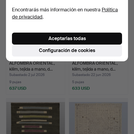
Encontrarás más información en nuestra
Política
de privacidad
.
Aceptarlas todas
Configuración de cookies
ALFOMBRA ORIENTAL,
ALFOMBRA ORIENTAL,
kilim, tejida a mano, d…
kilim, tejida a mano, d…
Subastado 2 jul 2026
Subastado 22 jun 2026
9 pujas
5 pujas
637 USD
633 USD