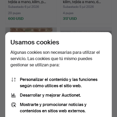
tejida a mano, kilim, p…
kilim, tejida a mano, d…
Subastado 6 jul 2026
Subastado 5 jul 2026
20 pujas
4 pujas
600 USD
317 USD
Usamos cookies
Algunas cookies son necesarias para utilizar el
servicio. Las cookies que tú mismo puedes
gestionar se utilizan para:
Personalizar el contenido y las funciones
ALFOMBRA ORIENTAL,
ALFOMBRA ORIENTAL,
según cómo utilices el sitio web.
kilim, tejida a mano, d…
Nain, anudada a mano, a…
Subastado 3 jul 2026
Subastado 3 jul 2026
Desarrollar y mejorar Auctionet.
4 pujas
9 pujas
Mostrarte y promocionar noticias y
211 USD
950 USD
contenidos en sitios web externos.