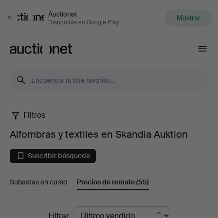
Auctionet
Mostrar
Cerrar
Disponible en Google Play
Auctionet.com
Filtros
Alfombras
Alfombras y textiles en Skandia Auktion
y
Suscribir búsqueda
textiles
Subastas en curso
Precios de remate
(55)
en
Skandia
Precios
Filtrar