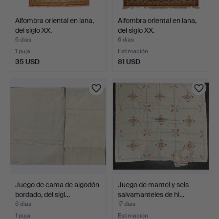
Alfombra oriental en lana,
Alfombra oriental en lana,
del siglo XX.
del siglo XX.
6 días
6 días
1 puja
Estimación
35 USD
81 USD
Juego de cama de algodón
Juego de mantel y seis
bordado, del sigl…
salvamanteles de hi…
6 días
17 días
1 puja
Estimación