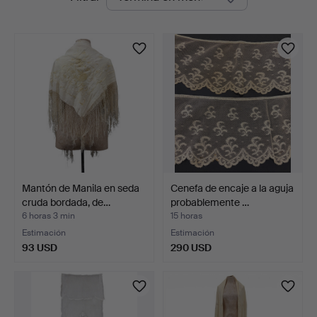
en
curso
Mantón de Manila en seda
Cenefa de encaje a la aguja
cruda bordada, de…
probablemente …
6 horas 3 min
15 horas
Estimación
Estimación
93 USD
290 USD