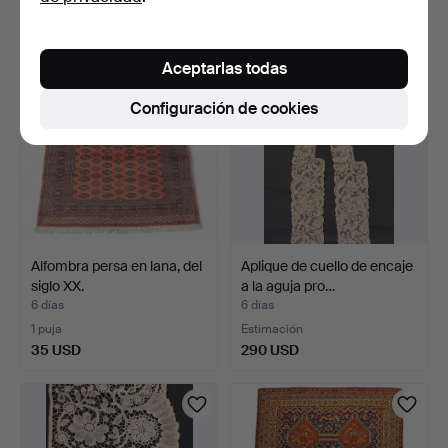
36 USD
59 USD
Aceptarlas todas
Configuración de cookies
Alfombra persa en lana, del
Aplique de cuello de encaje
siglo XX.
a la aguja pro…
6 días
6 días
1 puja
Estimación
35 USD
290 USD