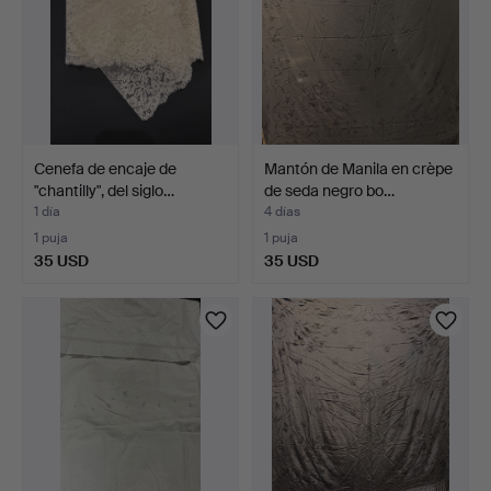
Cenefa de encaje de
Mantón de Manila en crèpe
"chantilly", del siglo…
de seda negro bo…
1 día
4 días
1 puja
1 puja
35 USD
35 USD