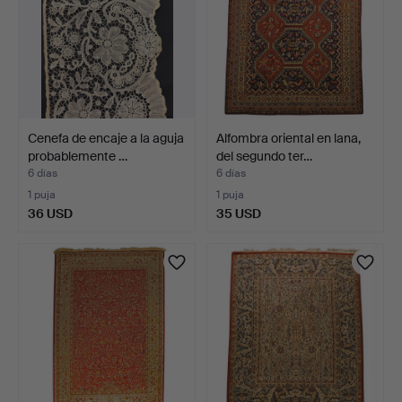
Cenefa de encaje a la aguja
Alfombra oriental en lana,
probablemente …
del segundo ter…
6 días
6 días
1 puja
1 puja
36 USD
35 USD