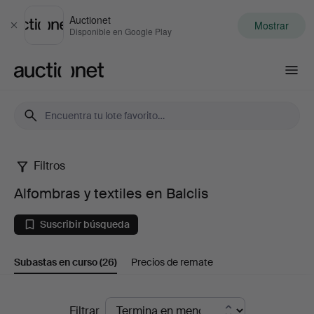
Auctionet
Mostrar
Cerrar
Disponible en Google Play
Auctionet.com
Filtros
Alfombras
Alfombras y textiles en Balclis
y
Suscribir búsqueda
textiles
Subastas en curso
(26)
Precios de remate
en
Balclis
Subastas
Filtrar