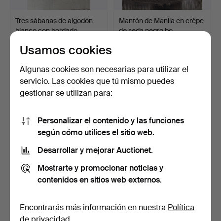
Tres sábanas de algodón
Mantón de Manila en crèpe
blanco con bordado…
de seda negro bo…
5 días
5 días
Usamos cookies
Estimación
Estimación
70 USD
174 USD
Algunas cookies son necesarias para utilizar el
servicio. Las cookies que tú mismo puedes
gestionar se utilizan para:
Personalizar el contenido y las funciones
según cómo utilices el sitio web.
Desarrollar y mejorar Auctionet.
Mostrarte y promocionar noticias y
contenidos en sitios web externos.
Alfombra oriental en lana,
Alfombra española en lana,
de la primera m…
hacia 1930.
6 días
6 días
Encontrarás más información en nuestra
Política
1 puja
5 pujas
de privacidad
.