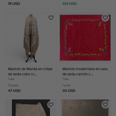
74 USD
139 USD
Mantón de Manila en crèpe
Mantón modernista en raso
de seda color cr…
de seda carmín c…
1 día
1 día
3 pujas
1 puja
47 USD
35 USD