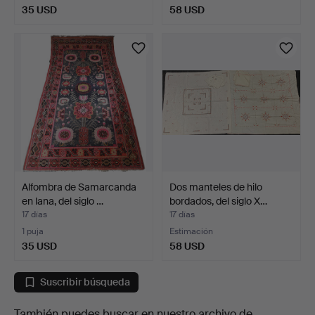
35 USD
58 USD
Alfombra de Samarcanda
Dos manteles de hilo
en lana, del siglo …
bordados, del siglo X…
17 días
17 días
1 puja
Estimación
35 USD
58 USD
Suscribir búsqueda
También puedes buscar en
nuestro archivo de