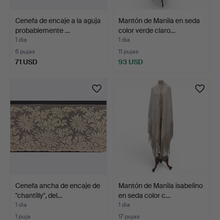
Cenefa de encaje a la aguja
Mantón de Manila en seda
probablemente …
color verde claro…
1 día
1 día
6 pujas
11 pujas
71 USD
93 USD
Cenefa ancha de encaje de
Mantón de Manila isabelino
"chantilly", del…
en seda color c…
1 día
1 día
1 puja
17 pujas