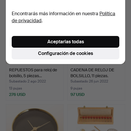
Encontrarás más información en nuestra
Política
de privacidad
.
Aceptarlas todas
Configuración de cookies
REPUESTOS para reloj de
CADENA DE RELOJ DE
bolsillo, 5 piezas…
BOLSILLO, 11 piezas.
Subastado 2 ago 2022
Subastado 26 jun 2022
13 pujas
9 pujas
276 USD
97 USD