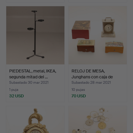
PIEDESTAL, metal, IKEA,
RELOJ DE MESA,
segunda mitad del …
Junghans con caja de
música…
Subastado 30 mar 2021
Subastado 28 mar 2021
1 puja
10 pujas
32 USD
70 USD