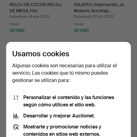
RELOJ DE COCHE/RELOJ
VIAJERO, Importación, Js.
DE MESA, Fiat.
Mobeck, Norrköpi…
Subastado 14 ene 2023
Subastado 20 dic 2022
1 puja
1 puja
32 USD
32 USD
Usamos cookies
Algunas cookies son necesarias para utilizar el
servicio. Las cookies que tú mismo puedes
gestionar se utilizan para:
Personalizar el contenido y las funciones
según cómo utilices el sitio web.
REPUESTOS, 6 piezas, 18 /
REPUESTOS para Omega,
1700s.
oro 14k.
Desarrollar y mejorar Auctionet.
Subastado 2 ago 2022
Subastado 2 ago 2022
Mostrarte y promocionar noticias y
12 pujas
9 pujas
139 USD
74 USD
contenidos en sitios web externos.