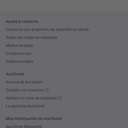
Navegación
Ayuda y contacto
en
Contacta con el servicio de atención al cliente
el
Todas las casas de subastas
pie
Modos de pago
de
Enviamos con
página
Redes sociales
Auctionet
Acerca de Auctionet
Trabaja con nosotros
Adhiere tu casa de subastas
La garantía Auctionet
Más información de Auctionet
Auctionet Magazine