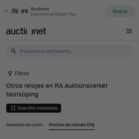
Auctionet
Mostrar
Cerrar
Disponible en Google Play
Auctionet.com
Filtros
Otros
Otros relojes en RA Auktionsverket
relojes
Norrköping
en
Suscribir búsqueda
RA
Subastas en curso
Precios de remate
(70)
Auktionsverket