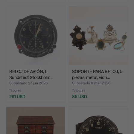
RELOJ DE AVIÓN, L
SOPORTE PARA RELOJ, 5
Sundstedt Stockholm,
piezas, metal, vidri…
Jae…
Subastado 27 jun 2026
Subastado 8 mar 2026
11 pujas
13 pujas
261 USD
85 USD