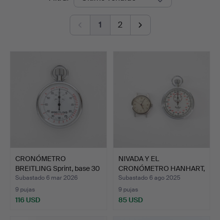
de
1
2
remate
CRONÓMETRO
NIVADA Y EL
BREITLING Sprint, base 30
CRONÓMETRO HANHART,
pulsa…
DÉCADA DE …
Subastado 6 mar 2026
Subastado 6 ago 2025
9 pujas
9 pujas
116 USD
85 USD