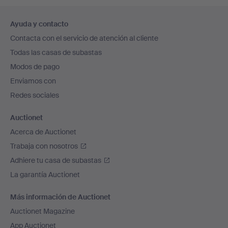
Navegación
Ayuda y contacto
en
Contacta con el servicio de atención al cliente
el
Todas las casas de subastas
pie
Modos de pago
de
Enviamos con
página
Redes sociales
Auctionet
Acerca de Auctionet
Trabaja con nosotros
Adhiere tu casa de subastas
La garantía Auctionet
Más información de Auctionet
Auctionet Magazine
App Auctionet