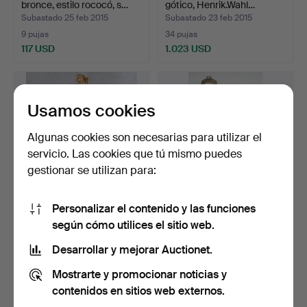
bronce, estilo rococó, s…
gótico, Henrik.Wahl…
Subastado 25 feb 2015
Subastado 23 feb 2015
9 pujas
34 pujas
117 USD
1.023 USD
Usamos cookies
Algunas cookies son necesarias para utilizar el
servicio. Las cookies que tú mismo puedes
gestionar se utilizan para:
Personalizar el contenido y las funciones
MUROS, estilo rococó,
RELOJ DE MESA,
según cómo utilices el sitio web.
1900.
Junghans, metal patinado
en…
Subastado 16 feb 2015
Subastado 27 ene 2015
Desarrollar y mejorar Auctionet.
1 puja
14 pujas
Mostrarte y promocionar noticias y
32 USD
118 USD
contenidos en sitios web externos.