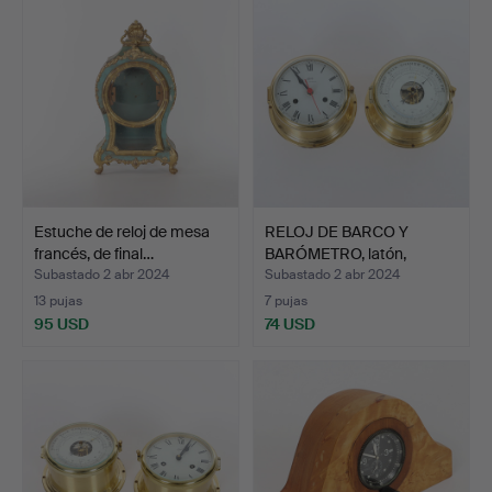
Estuche de reloj de mesa
RELOJ DE BARCO Y
francés, de final…
BARÓMETRO, latón,
Schatz …
Subastado 2 abr 2024
Subastado 2 abr 2024
13 pujas
7 pujas
95 USD
74 USD