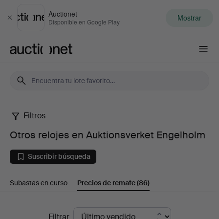
Auctionet
Mostrar
Cerrar
Disponible en Google Play
Auctionet.com
Filtros
Otros
Otros relojes en Auktionsverket Engelholm
relojes
Suscribir búsqueda
en
Subastas en curso
Precios de remate
(86)
Auktionsverket
Engelholm
Precios
Filtrar