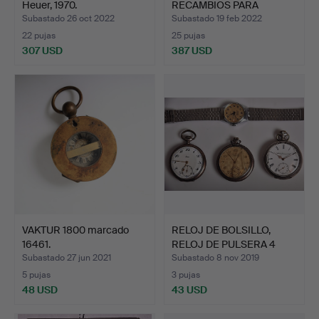
Heuer, 1970.
RECAMBIOS PARA
OMEGA, Ru…
Subastado 26 oct 2022
Subastado 19 feb 2022
22 pujas
25 pujas
307 USD
387 USD
VAKTUR 1800 marcado
RELOJ DE BOLSILLO,
16461.
RELOJ DE PULSERA 4
piez…
Subastado 27 jun 2021
Subastado 8 nov 2019
5 pujas
3 pujas
48 USD
43 USD