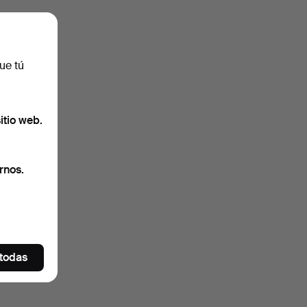
ue tú
itio web.
rnos.
 todas