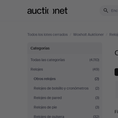
Auctionet.com
Todos los lotes cerrados
/
Woxholt Auktioner
/
Relo
Otros
Categorías
O
relojes
Todas las categorías
(4.110)
Relojes
(49)
en
Otros relojes
(2)
Woxholt
Relojes de bolsillo y cronómetros
(2)
Auktioner
Relojes de pared
(3)
P
Relojes de pie
(3)
Fi
Relojes de pulsera
(32)