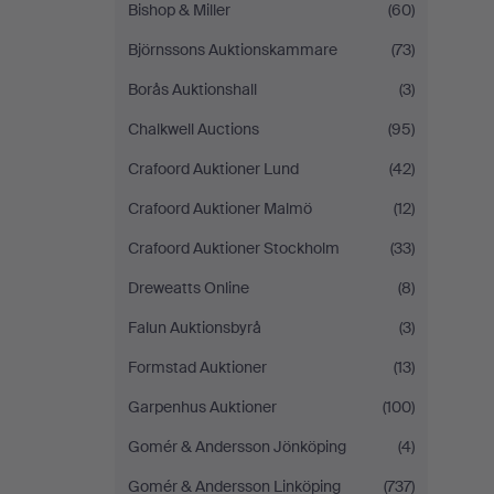
Bishop & Miller
(60)
Björnssons Auktionskammare
(73)
Borås Auktionshall
(3)
Chalkwell Auctions
(95)
Crafoord Auktioner Lund
(42)
Crafoord Auktioner Malmö
(12)
Crafoord Auktioner Stockholm
(33)
Dreweatts Online
(8)
Falun Auktionsbyrå
(3)
Formstad Auktioner
(13)
Garpenhus Auktioner
(100)
Gomér & Andersson Jönköping
(4)
Gomér & Andersson Linköping
(737)