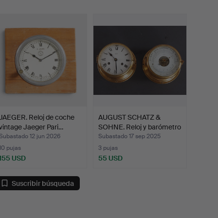
emate
JAEGER. Reloj de coche
AUGUST SCHATZ &
vintage Jaeger Pari…
SOHNE. Reloj y barómetro
d…
Subastado 12 jun 2026
Subastado 17 sep 2025
10 pujas
3 pujas
155 USD
55 USD
Suscribir búsqueda