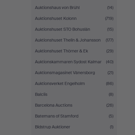
Auktionshaus von Brühl
(14)
Auktionshuset Kolonn
(719)
Auktionshuset STO Bohuslän
(15)
Auktionshuset Thelin & Johansson
(177)
Auktionshuset Thörner & Ek
(29)
Auktionskammaren Sydost Kalmar
(40)
Auktionsmagasinet Vänersborg
(21)
Auktionsverket Engelholm
(86)
Balclis
(8)
Barcelona Auctions
(26)
Batemans of Stamford
(5)
Bidstrup Auktioner
(1)