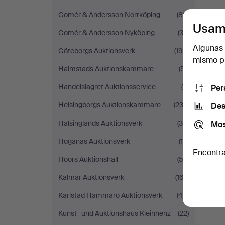
Gomér & Andersson Norrköping
(85)
Usam
Gomér & Andersson Nyköping
(32)
Algunas 
Göteborgs Auktionsverk
(194)
mismo pu
Halmstads Auktionskammare
(51)
Handelslagret Auktionsservice
(8)
Per
Helsingborgs Auktionskammare
(232)
Des
Hälsinglands Auktionsverk
(34)
Mos
Höganäs Auktionsverk
(19)
Encontra
Höörs Auktionshall
(53)
Kalmar Auktionsverk
(167)
Karlstad Hammarö Auktionsverk
(44)
Kunst- und Auktionshaus Kleinhenz
(22)