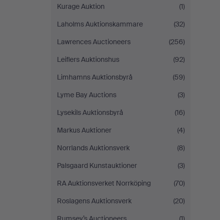
Kurage Auktion
(1)
Laholms Auktionskammare
(32)
Lawrences Auctioneers
(256)
Leiflers Auktionshus
(92)
Limhamns Auktionsbyrå
(59)
Lyme Bay Auctions
(3)
Lysekils Auktionsbyrå
(16)
Markus Auktioner
(4)
Norrlands Auktionsverk
(8)
Palsgaard Kunstauktioner
(3)
RA Auktionsverket Norrköping
(70)
Roslagens Auktionsverk
(20)
Rumsey’s Auctioneers
(1)