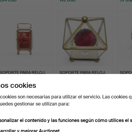
SOPORTE PARA RELOJ,
SOPORTE PARA RELOJ,
SOPOR
de cristal y metal.
de cristal y metal.
vidrio
os cookies
Subastado 26 dic 2024
Subastado 26 dic 2024
Subast
2 pujas
1 puja
2 pujas
cookies son necesarias para utilizar el servicio. Las cookies q
43 USD
37 USD
43 U
edes gestionar se utilizan para:
sonalizar el contenido y las funciones según cómo utilices el s
arrollar y mejorar Auctionet.