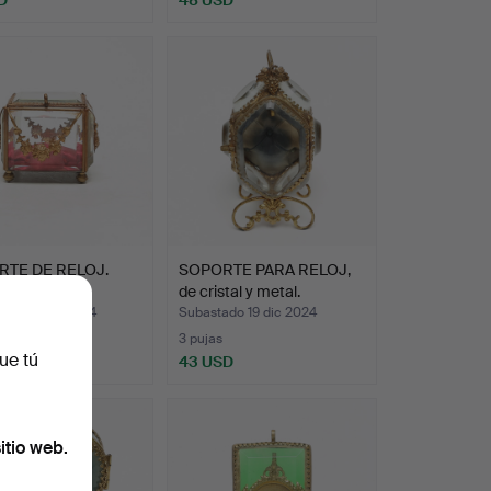
TE DE RELOJ.
SOPORTE PARA RELOJ,
/metal.
de cristal y metal.
ado 26 dic 2024
Subastado 19 dic 2024
3 pujas
ue tú
SD
43 USD
itio web.