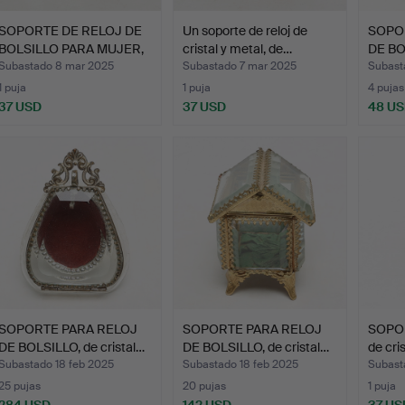
SOPORTE DE RELOJ DE
Un soporte de reloj de
SOPO
BOLSILLO PARA MUJER,
cristal y metal, de…
DE BOL
d…
Subastado 8 mar 2025
Subastado 7 mar 2025
Subast
1 puja
1 puja
4 pujas
37 USD
37 USD
48 U
SOPORTE PARA RELOJ
SOPORTE PARA RELOJ
SOPOR
DE BOLSILLO, de cristal…
DE BOLSILLO, de cristal…
de cris
Subastado 18 feb 2025
Subastado 18 feb 2025
Subast
25 pujas
20 pujas
1 puja
284 USD
142 USD
37 US