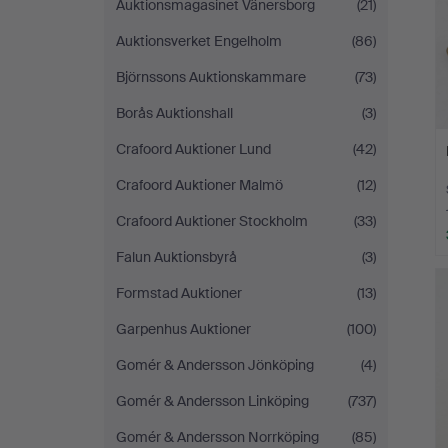
Auktionsmagasinet Vänersborg
(21)
Auktionsverket Engelholm
(86)
Björnssons Auktionskammare
(73)
Borås Auktionshall
(3)
Crafoord Auktioner Lund
(42)
Crafoord Auktioner Malmö
(12)
Crafoord Auktioner Stockholm
(33)
Falun Auktionsbyrå
(3)
Formstad Auktioner
(13)
Garpenhus Auktioner
(100)
Gomér & Andersson Jönköping
(4)
Gomér & Andersson Linköping
(737)
Gomér & Andersson Norrköping
(85)