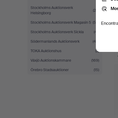
Stockholms Auktionsverk
Mos
(29)
Helsingborg
Stockholms Auktionsverk Magasin 5
(54)
Encontra
Stockholms Auktionsverk Sickla
(41)
Södermanlands Auktionsverk
(48)
TOKA Auktionshus
(2)
Växjö Auktionskammare
(169)
Örebro Stadsauktioner
(15)