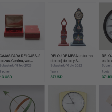
CAJAS PARA RELOJES, 2
RELOJ DE MESA en forma
RELOJ
piezas, Certina, vac…
de reloj de pie y S…
estilo
Subastado 18 feb 2023
Subastado 16 dic 2022
Subast
3 pujas
1 puja
1 puja
43 USD
37 USD
37 US