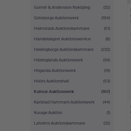
Gomér & Andersson Nyköping
(32)
Göteborgs Auktionsverk
(194)
Halmstads Auktionskammare
(51)
Handelslagret Auktionsservice
(8)
Helsingborgs Auktionskammare
(232)
Hälsinglands Auktionsverk
(34)
Höganäs Auktionsverk
(19)
Höörs Auktionshall
(53)
Kalmar Auktionsverk
(167)
Karlstad Hammarö Auktionsverk
(44)
Kurage Auktion
(1)
Laholms Auktionskammare
(32)