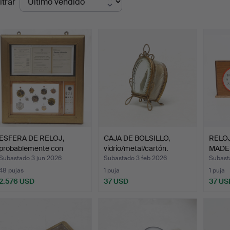
ltrar
de
emate
ESFERA DE RELOJ,
CAJA DE BOLSILLO,
RELOJ
probablemente con
vidrio/metal/cartón.
MADE
graduac…
Subastado 3 jun 2026
Subastado 3 feb 2026
Subast
48 pujas
1 puja
1 puja
2.576 USD
37 USD
37 US