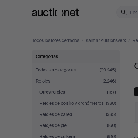
Auctionet.com
Todos los lotes cerrados
/
Kalmar Auktionsverk
/
Re
Otros
Categorías
O
relojes
Todas las categorías
(99.245)
Relojes
(2.246)
en
Otros relojes
(167)
Kalmar
Relojes de bolsillo y cronómetros
(388)
Auktionsverk
Relojes de pared
(385)
Relojes de pie
(160)
P
Relojes de pulsera
(916)