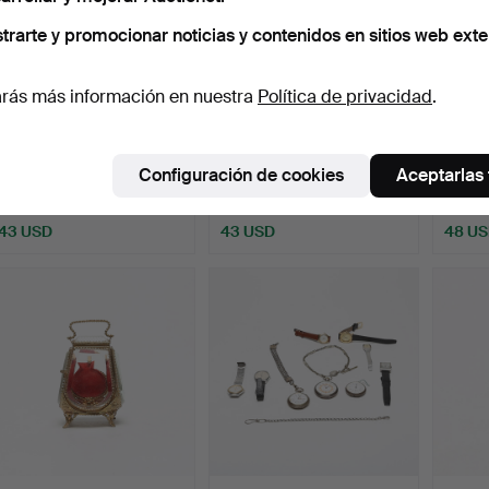
trarte y promocionar noticias y contenidos en sitios web exte
rás más información en nuestra
Política de privacidad
.
SOPORTE PARA RELOJ,
SOPORTE PARA RELOJ,
SOPOR
de cristal y metal.
de cristal y metal.
de cri
Configuración de cookies
Aceptarlas
Subastado 3 dic 2024
Subastado 3 dic 2024
Subast
3 pujas
3 pujas
4 pujas
43 USD
43 USD
48 U