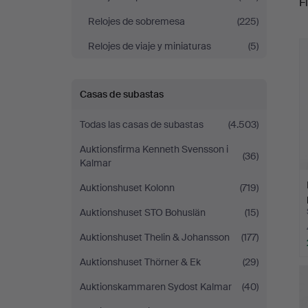
Fi
Relojes de sobremesa
(225)
r
Relojes de viaje y miniaturas
(5)
Casas de subastas
Todas las casas de subastas
(4.503)
Auktionsfirma Kenneth Svensson i
(36)
Kalmar
Auktionshuset Kolonn
(719)
Auktionshuset STO Bohuslän
(15)
Auktionshuset Thelin & Johansson
(177)
Auktionshuset Thörner & Ek
(29)
Auktionskammaren Sydost Kalmar
(40)