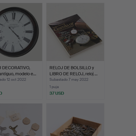
 DECORATIVO,
RELOJ DE BOLSILLO y
 antiguo, modelo e…
LIBRO DE RELOJ, reloj …
ado 12 oct 2022
Subastado 7 may 2022
1 puja
D
37 USD