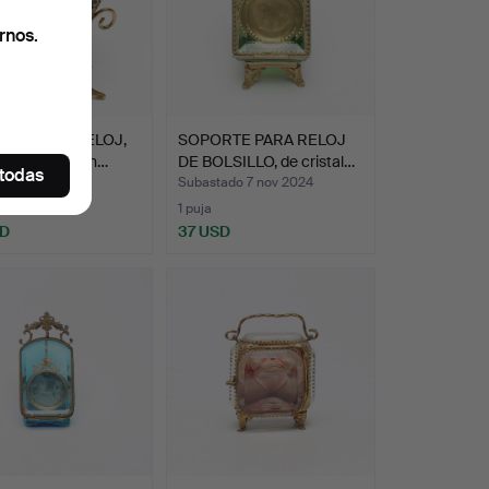
rnos.
TE PARA RELOJ,
SOPORTE PARA RELOJ
stal y metal. en…
DE BOLSILLO, de cristal…
 todas
ado 3 dic 2024
Subastado 7 nov 2024
1 puja
SD
37 USD