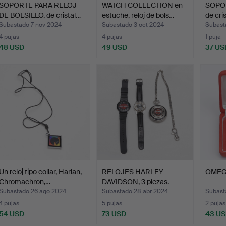
SOPORTE PARA RELOJ
WATCH COLLECTION en
SOPOR
DE BOLSILLO, de cristal…
estuche, reloj de bols…
de cris
Subastado 7 nov 2024
Subastado 3 oct 2024
Subast
4 pujas
4 pujas
1 puja
48 USD
49 USD
37 US
Un reloj tipo collar, Harlan,
RELOJES HARLEY
OMEGA
Chromachron,…
DAVIDSON, 3 piezas.
Subastado 26 ago 2024
Subastado 28 abr 2024
Subast
4 pujas
5 pujas
2 pujas
54 USD
73 USD
43 U