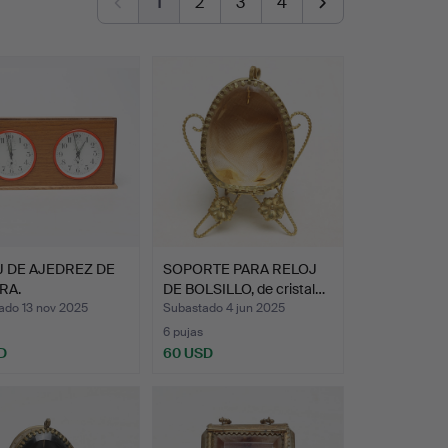
1
2
3
4
 DE AJEDREZ DE
SOPORTE PARA RELOJ
RA.
DE BOLSILLO, de cristal…
ado 13 nov 2025
Subastado 4 jun 2025
6 pujas
D
60 USD