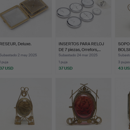
RESEUR, Deluxe.
INSERTOS PARA RELOJ
SOPO
DE 7 piezas, Orrefors,…
BOLSI
d…
Subastado 2 may 2025
Subastado 24 mar 2025
Subast
1 puja
1 puja
3 pujas
37 USD
37 USD
43 U