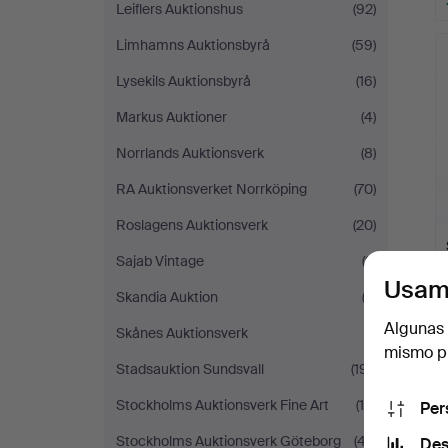
Leiflers Auktionshus
(92)
Limhamns Auktionsbyrå
(59)
Lysekils Auktionsbyrå
(16)
Markus Auktioner
(4)
Norrlands Auktionsverk
(8)
RA Auktionsverket Norrköping
(70)
Roslagens Auktionsverk
(20)
Sajab Vintage
(2)
Usam
Skandia Auktion
(2)
Algunas 
Skånes Auktionsverk
(1)
mismo pu
Stadsauktion Sundsvall
(191)
Stockholms Auktionsverk Fine Art
(14)
Per
Stockholms Auktionsverk Göteborg
(47)
Des