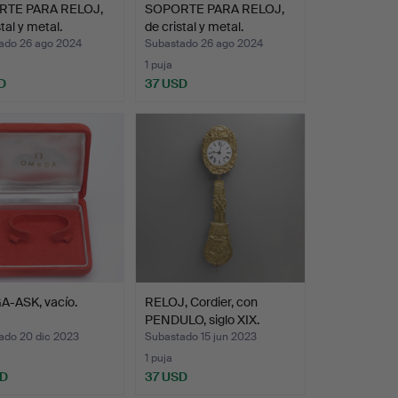
TE PARA RELOJ,
SOPORTE PARA RELOJ,
tal y metal.
de cristal y metal.
ado 26 ago 2024
Subastado 26 ago 2024
1 puja
D
37 USD
-ASK, vacío.
RELOJ, Cordier, con
PENDULO, siglo XIX.
ado 20 dic 2023
Subastado 15 jun 2023
1 puja
SD
37 USD