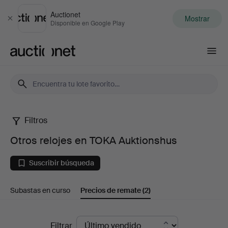
Auctionet
Mostrar
Cerrar
Disponible en Google Play
Auctionet.com
Filtros
Otros
Otros relojes en TOKA Auktionshus
relojes
Suscribir búsqueda
en
Subastas en curso
Precios de remate
(2)
TOKA
Auktionshus
Precios
Filtrar