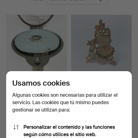
de
remate
Usamos cookies
RELOJ, registrador, Kienzie,
Un estante para relojes de
Alemania.
bolsillo, Art N…
Subastado 7 may 2026
Subastado 23 feb 2026
Algunas cookies son necesarias para utilizar el
3 pujas
3 pujas
servicio. Las cookies que tú mismo puedes
32 USD
43 USD
gestionar se utilizan para:
Suscribir búsqueda
Personalizar el contenido y las funciones
según cómo utilices el sitio web.