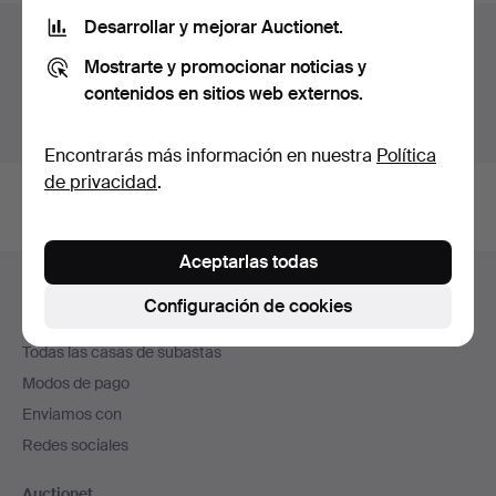
Desarrollar y mejorar Auctionet.
Archivo de subastas
Mostrarte y promocionar noticias y
Estás buscando en el archivo de subastas concluidas.
contenidos en sitios web externos.
Mostrar las subastas en curso.
Encontrarás más información en nuestra
Política
de privacidad
.
Aceptarlas todas
Navegación
Ayuda y contacto
en
Configuración de cookies
Contacta con el servicio de atención al cliente
el
Todas las casas de subastas
pie
Modos de pago
de
Enviamos con
página
Redes sociales
Auctionet