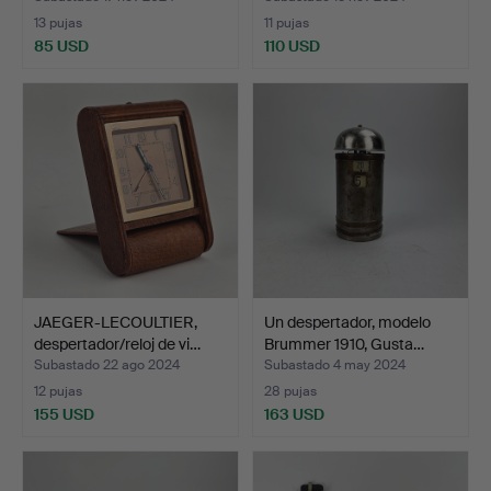
13 pujas
11 pujas
85 USD
110 USD
JAEGER-LECOULTIER,
Un despertador, modelo
despertador/reloj de vi…
Brummer 1910, Gusta…
Subastado 22 ago 2024
Subastado 4 may 2024
12 pujas
28 pujas
155 USD
163 USD