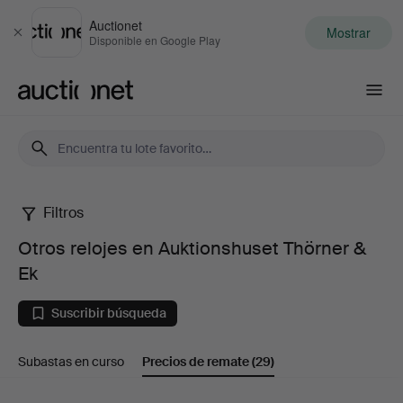
Auctionet
Mostrar
Cerrar
Disponible en Google Play
Auctionet.com
Filtros
Otros
Otros relojes en Auktionshuset Thörner &
relojes
Ek
en
Suscribir búsqueda
Auktionshuset
Subastas en curso
Precios de remate
(29)
Thörner