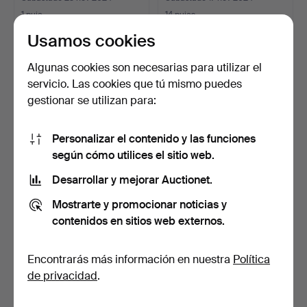
1 puja
14 pujas
32 USD
95 USD
Usamos cookies
Algunas cookies son necesarias para utilizar el
servicio. Las cookies que tú mismo puedes
gestionar se utilizan para:
Personalizar el contenido y las funciones
según cómo utilices el sitio web.
Desarrollar y mejorar Auctionet.
MUCHAS HERRAMIENTAS
Un conjunto de 2
Mostrarte y promocionar noticias y
DE RELOJERÍA.
instrumentos, Geiner y he…
contenidos en sitios web externos.
Subastado 17 nov 2024
Subastado 17 nov 2024
21 pujas
9 pujas
Encontrarás más información en nuestra
Política
169 USD
75 USD
de privacidad
.