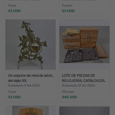
1 puja
5 pujas
32 USD
53 USD
Un soporte de reloj de latón,
LOTE DE PIEZAS DE
del siglo XX.
RELOJERÍA, CATÁLOGOS,
en…
Subastado 3 feb 2025
Subastado 27 dic 2024
1 puja
29 pujas
32 USD
345 USD