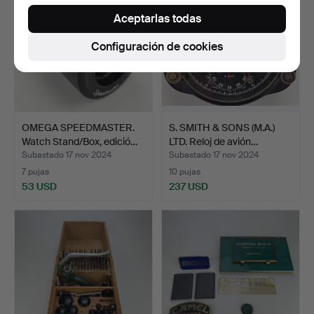
Aceptarlas todas
Configuración de cookies
OMEGA SPEEDMASTER.
S. SMITH & SONS (M.A.)
Watch Stand/Box, edició…
LTD. Reloj de avión…
Subastado 17 nov 2024
Subastado 17 nov 2024
7 pujas
10 pujas
53 USD
237 USD