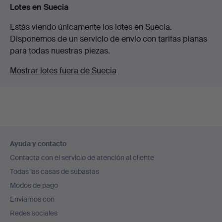
Lotes en Suecia
Estás viendo únicamente los lotes en Suecia.
Disponemos de un servicio de envío con tarifas planas
para todas nuestras piezas.
Mostrar lotes fuera de Suecia
Navegación
Ayuda y contacto
en
Contacta con el servicio de atención al cliente
el
Todas las casas de subastas
pie
Modos de pago
de
Enviamos con
página
Redes sociales