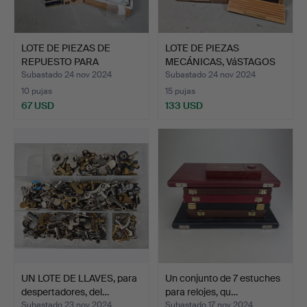
LOTE DE PIEZAS DE
LOTE DE PIEZAS
REPUESTO PARA
MECÁNICAS, VáSTAGOS
RELOJES, i…
SINUOSO…
Subastado 24 nov 2024
Subastado 24 nov 2024
10 pujas
15 pujas
67 USD
133 USD
UN LOTE DE LLAVES, para
Un conjunto de 7 estuches
despertadores, del…
para relojes, qu…
Subastado 23 nov 2024
Subastado 17 nov 2024