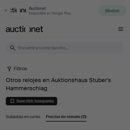
Auctionet
Mostrar
Cerrar
Disponible en Google Play
Auctionet.com
Filtros
Otros
Otros relojes en Auktionshaus Stuber's
relojes
Hammerschlag
en
Suscribir búsqueda
Auktionshaus
Subastas en curso
Precios de remate
(11)
Stuber's