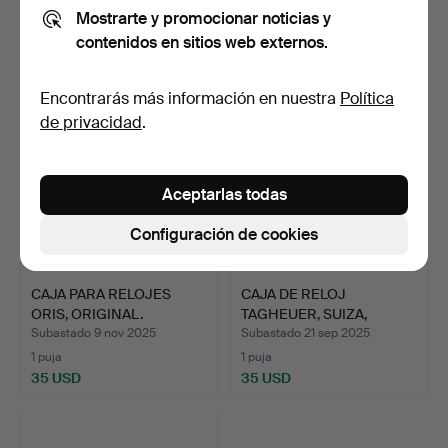
Mostrarte y promocionar noticias y
14 pujas
1 puja
contenidos en sitios web externos.
210 USD
35 USD
Encontrarás más información en nuestra
Política
de privacidad
.
Aceptarlas todas
Configuración de cookies
CAJA PARA RELOJES
CAJA DE RELOJ
ORIS, ORIGINAL.
TAGHEUER, SUIZA,
ORIGINAL.
Subastado 9 nov 2025
Subastado 21 sep 2025
1 puja
1 puja
35 USD
35 USD