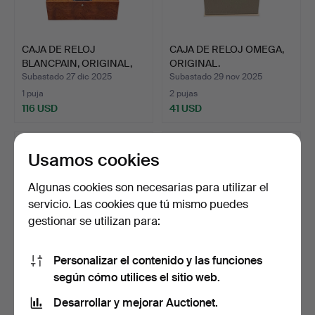
CAJA DE RELOJ
CAJA DE RELOJ OMEGA,
BLANCPAIN, ORIGINAL,
ORIGINAL.
MARRÓN.
Subastado 27 dic 2025
Subastado 29 nov 2025
1 puja
2 pujas
116 USD
41 USD
Usamos cookies
Algunas cookies son necesarias para utilizar el
servicio. Las cookies que tú mismo puedes
gestionar se utilizan para:
Personalizar el contenido y las funciones
según cómo utilices el sitio web.
UNA COLECCIÓN DE
CAJA DE RELOJ UNION
CAJAS PARA RELOJES,
GLASHÜTTE, ORIGINAL.
Desarrollar y mejorar Auctionet.
BLANC…
Subastado 19 nov 2025
Subastado 18 nov 2025