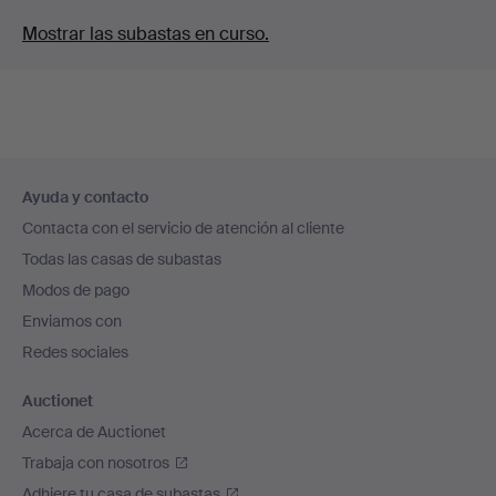
Mostrar las subastas en curso.
Navegación
Ayuda y contacto
en
Contacta con el servicio de atención al cliente
el
Todas las casas de subastas
pie
Modos de pago
de
Enviamos con
página
Redes sociales
Auctionet
Acerca de Auctionet
Trabaja con nosotros
Adhiere tu casa de subastas