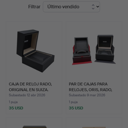
Precios
Filtrar
Hammerschlag
de
remate
CAJA DE RELOJ RADO,
PAR DE CAJAS PARA
ORIGINAL EN SUIZA.
RELOJES, ORIS, RADO,
SUI…
Subastado 12 abr 2026
Subastado 9 mar 2026
1 puja
1 puja
35 USD
35 USD