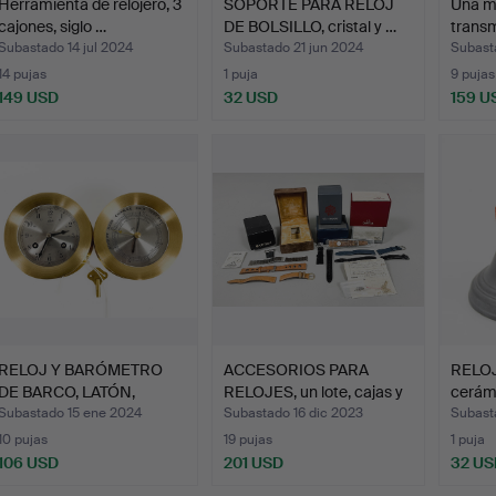
Herramienta de relojero, 3
SOPORTE PARA RELOJ
Una m
cajones, siglo …
DE BOLSILLO, cristal y …
transm
Kleise
Subastado 14 jul 2024
Subastado 21 jun 2024
Subast
14 pujas
1 puja
9 pujas
149 USD
32 USD
159 U
RELOJ Y BARÓMETRO
ACCESORIOS PARA
RELOJ
DE BARCO, LATÓN,
RELOJES, un lote, cajas y
cerámi
SCHATZ.
…
Subastado 15 ene 2024
Subastado 16 dic 2023
Subast
10 pujas
19 pujas
1 puja
106 USD
201 USD
32 US