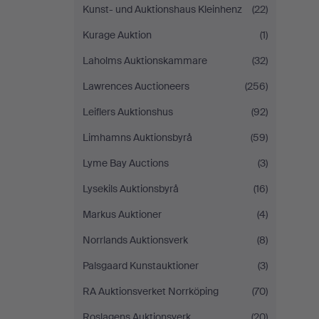
Kunst- und Auktionshaus Kleinhenz
(22)
Kurage Auktion
(1)
Laholms Auktionskammare
(32)
Lawrences Auctioneers
(256)
Leiflers Auktionshus
(92)
Limhamns Auktionsbyrå
(59)
Lyme Bay Auctions
(3)
Lysekils Auktionsbyrå
(16)
Markus Auktioner
(4)
Norrlands Auktionsverk
(8)
Palsgaard Kunstauktioner
(3)
RA Auktionsverket Norrköping
(70)
Roslagens Auktionsverk
(20)