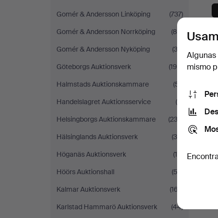
Gomér & Andersson Linköping
(737)
Gomér & Andersson Norrköping
(85)
Usam
Gomér & Andersson Nyköping
(32)
Algunas 
mismo pu
Göteborgs Auktionsverk
(194)
Halmstads Auktionskammare
(51)
Per
Handelslagret Auktionsservice
(8)
Des
Helsingborgs Auktionskammare
(232)
Mos
Hälsinglands Auktionsverk
(34)
Höganäs Auktionsverk
(19)
Encontra
Höörs Auktionshall
(53)
Kalmar Auktionsverk
(167)
Karlstad Hammarö Auktionsverk
(44)