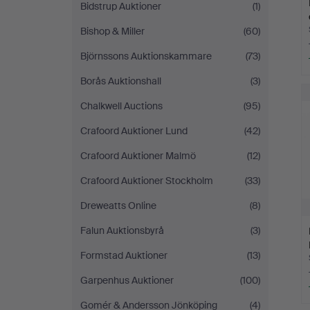
Bidstrup Auktioner
(1)
Bishop & Miller
(60)
Björnssons Auktionskammare
(73)
Borås Auktionshall
(3)
Chalkwell Auctions
(95)
Crafoord Auktioner Lund
(42)
Crafoord Auktioner Malmö
(12)
Crafoord Auktioner Stockholm
(33)
Dreweatts Online
(8)
Falun Auktionsbyrå
(3)
Formstad Auktioner
(13)
Garpenhus Auktioner
(100)
Gomér & Andersson Jönköping
(4)