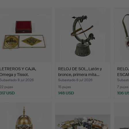
emate
LETREROS Y CAJA,
RELOJ DE SOL, Latón y
RELOJ
Omega y Tissot.
bronce, primera mita…
ESCAP
pl…
Subastado 8 jul 2026
Subastado 8 jul 2026
Subast
22 pujas
15 pujas
7 pujas
317 USD
148 USD
106 U