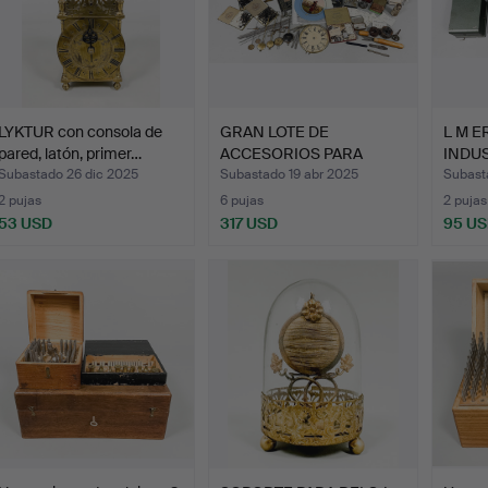
LYKTUR con consola de
GRAN LOTE DE
L M E
pared, latón, primer…
ACCESORIOS PARA
INDUS
RELOJES, piez…
Subastado 26 dic 2025
Subastado 19 abr 2025
Subast
2 pujas
6 pujas
2 pujas
53 USD
317 USD
95 U