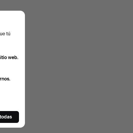
ue tú
itio web.
rnos.
 todas