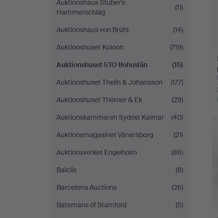
Auktionshaus Stuber's
(11)
Hammerschlag
Auktionshaus von Brühl
(14)
Auktionshuset Kolonn
(719)
Auktionshuset STO Bohuslän
(15)
Auktionshuset Thelin & Johansson
(177)
Auktionshuset Thörner & Ek
(29)
Auktionskammaren Sydost Kalmar
(40)
Auktionsmagasinet Vänersborg
(21)
Auktionsverket Engelholm
(86)
Balclis
(8)
Barcelona Auctions
(26)
Batemans of Stamford
(5)