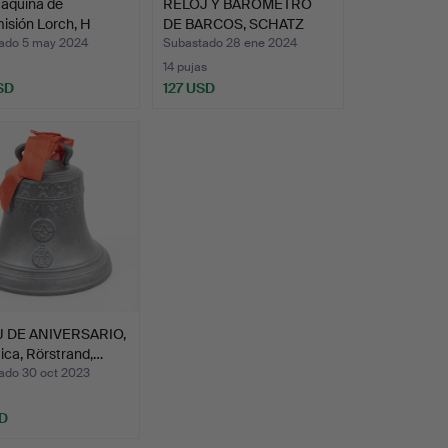
áquina de
RELOJ Y BARÓMETRO
isión Lorch, H
DE BARCOS, SCHATZ
…
ROYAL …
ado 5 may 2024
Subastado 28 ene 2024
14 pujas
SD
127 USD
 DE ANIVERSARIO,
ca, Rörstrand,…
ado 30 oct 2023
D