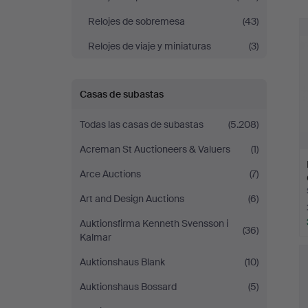
r
Relojes de sobremesa
(43)
Relojes de viaje y miniaturas
(3)
Casas de subastas
Todas las casas de subastas
(5.208)
Acreman St Auctioneers & Valuers
(1)
Arce Auctions
(7)
Art and Design Auctions
(6)
Auktionsfirma Kenneth Svensson i
(36)
Kalmar
Auktionshaus Blank
(10)
Auktionshaus Bossard
(5)