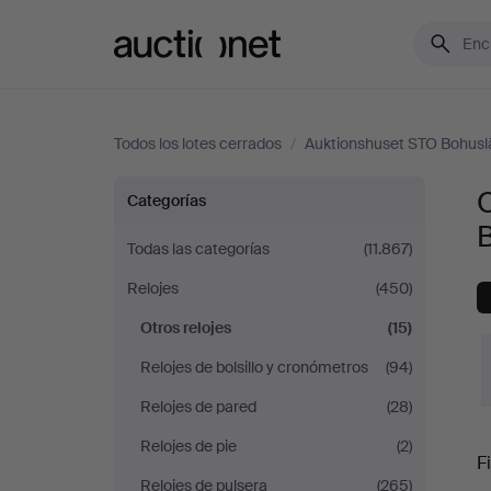
Auctionet.com
Todos los lotes cerrados
/
Auktionshuset STO Bohusl
Otros
O
Categorías
relojes
Todas las categorías
(11.867)
Relojes
(450)
en
Otros relojes
(15)
Auktionshuset
Relojes de bolsillo y cronómetros
(94)
STO
Relojes de pared
(28)
P
Relojes de pie
(2)
Bohuslän
Fi
Relojes de pulsera
(265)