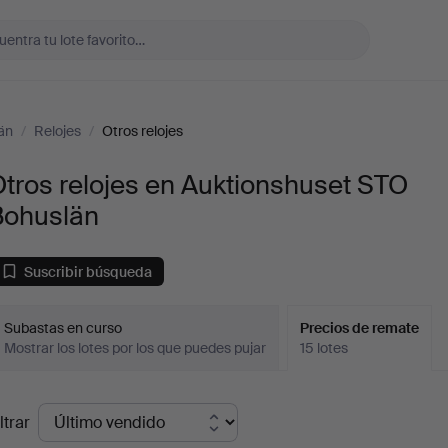
än
/
Relojes
/
Otros relojes
tros relojes en Auktionshuset STO
Bohuslän
Suscribir búsqueda
Subastas en curso
Precios de remate
Mostrar los lotes por los que puedes pujar
15 lotes
recios
ltrar
de