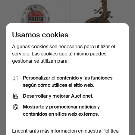
Usamos cookies
Algunas cookies son necesarias para utilizar el
servicio. Las cookies que tú mismo puedes
Un reloj de pared, «Pastillas
HERRAMIENTA DE
gestionar se utilizan para:
Penetro Para…
RELOJERO, cortador de
engra…
Subastado 3 dic 2024
Subastado 3 dic 2024
11 pujas
17 pujas
Personalizar el contenido y las funciones
80 USD
1.044 USD
según cómo utilices el sitio web.
Lote
seleccionado
Desarrollar y mejorar Auctionet.
Mostrarte y promocionar noticias y
contenidos en sitios web externos.
Encontrarás más información en nuestra
Política