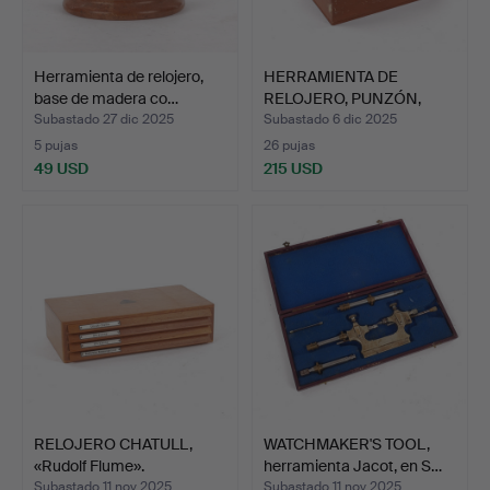
Herramienta de relojero,
HERRAMIENTA DE
base de madera co…
RELOJERO, PUNZÓN,
BOLEY.
Subastado 27 dic 2025
Subastado 6 dic 2025
5 pujas
26 pujas
49 USD
215 USD
RELOJERO CHATULL,
WATCHMAKER'S TOOL,
«Rudolf Flume».
herramienta Jacot, en S…
Subastado 11 nov 2025
Subastado 11 nov 2025