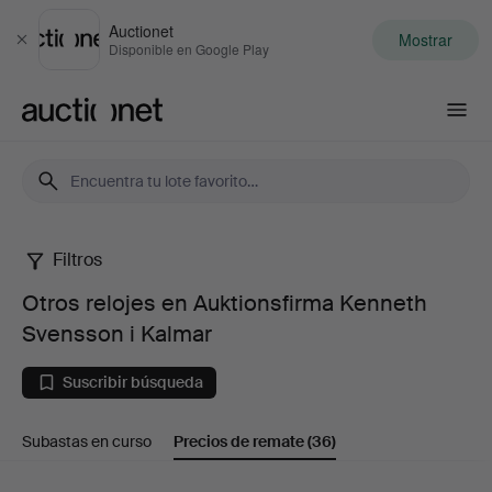
Auctionet
Mostrar
Cerrar
Disponible en Google Play
Auctionet.com
Filtros
Otros
Otros relojes en Auktionsfirma Kenneth
relojes
Svensson i Kalmar
en
Suscribir búsqueda
Auktionsfirma
Subastas en curso
Precios de remate
(36)
Kenneth