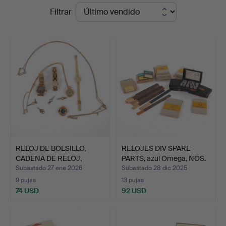
Precios
Filtrar
Svensson
de
i
remate
Kalmar
RELOJ DE BOLSILLO,
RELOJES DIV SPARE
CADENA DE RELOJ,
PARTS, azul Omega, NOS.
RELOJ …
Subastado 27 ene 2026
Subastado 28 dic 2025
9 pujas
13 pujas
74 USD
92 USD