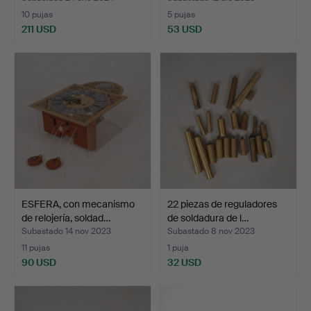
10 pujas
5 pujas
211 USD
53 USD
ESFERA, con mecanismo
22 piezas de reguladores
de relojería, soldad…
de soldadura de l…
Subastado 14 nov 2023
Subastado 8 nov 2023
11 pujas
1 puja
90 USD
32 USD