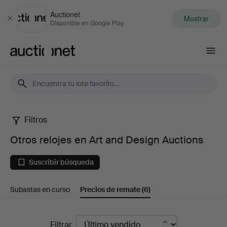
Auctionet
Mostrar
Cerrar
Disponible en Google Play
Auctionet.com
Filtros
Otros
Otros relojes en Art and Design Auctions
relojes
Suscribir búsqueda
en
Subastas en curso
Precios de remate
(6)
Art
and
Precios
Filtrar