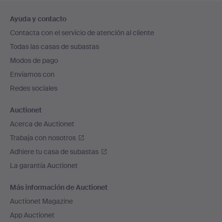
Navegación
Ayuda y contacto
en
Contacta con el servicio de atención al cliente
el
Todas las casas de subastas
pie
Modos de pago
de
Enviamos con
página
Redes sociales
Auctionet
Acerca de Auctionet
Trabaja con nosotros
Adhiere tu casa de subastas
La garantía Auctionet
Más información de Auctionet
Auctionet Magazine
App Auctionet