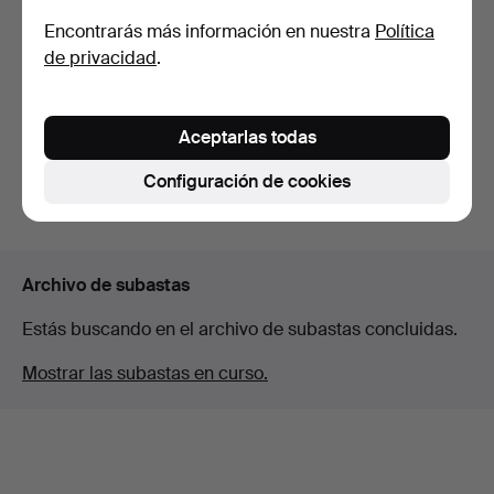
Encontrarás más información en nuestra
Política
KIENZLE. Reloj de mesa
MAX BILL. Junghans.
de privacidad
.
(30-112).
Temporizador de cocina…
Subastado 4 sep 2022
Subastado 11 abr 2022
4 pujas
11 pujas
Aceptarlas todas
48 USD
486 USD
Configuración de cookies
Suscribir búsqueda
Archivo de subastas
Estás buscando en el archivo de subastas concluidas.
Mostrar las subastas en curso.