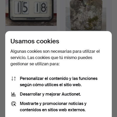
Usamos cookies
GINO VALLE. Solari Udine,
Reloj de cabeza (81-29).
reloj de pared c…
Subastado 2 abr 2023
Subastado 25 sep 2022
Algunas cookies son necesarias para utilizar el
8 pujas
10 pujas
servicio. Las cookies que tú mismo puedes
636 USD
108 USD
gestionar se utilizan para:
Personalizar el contenido y las funciones
según cómo utilices el sitio web.
Desarrollar y mejorar Auctionet.
Mostrarte y promocionar noticias y
contenidos en sitios web externos.