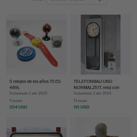
de
Design
remate
Auctions
5 relojes de los años 70 (12-
TELEFONBAU UND
489).
NORMALZEIT. reloj con
fuent…
Subastado 2 abr 2023
Subastado 2 abr 2023
11 pujas
13 pujas
254 USD
115 USD