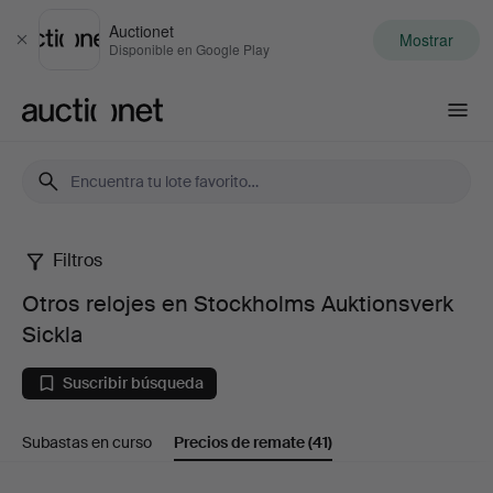
Auctionet
Mostrar
Cerrar
Disponible en Google Play
Auctionet.com
Filtros
Otros
Otros relojes en Stockholms Auktionsverk
relojes
Sickla
en
Suscribir búsqueda
Stockholms
Subastas en curso
Precios de remate
(41)
Auktionsverk