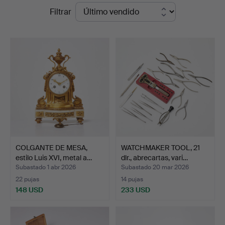
Precios
Filtrar
Sickla
de
remate
COLGANTE DE MESA,
WATCHMAKER TOOL, 21
estilo Luis XVI, metal a…
dlr., abrecartas, vari…
Subastado 1 abr 2026
Subastado 20 mar 2026
22 pujas
14 pujas
148 USD
233 USD