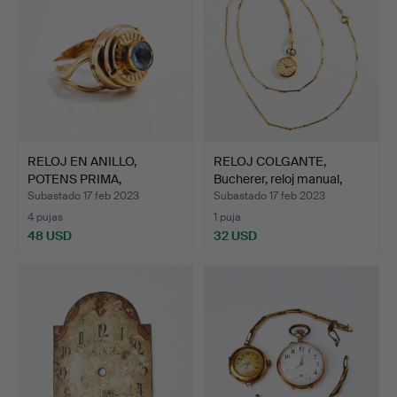
RELOJ EN ANILLO,
RELOJ COLGANTE,
POTENS PRIMA,
Bucherer, reloj manual,
Automático …
me…
Subastado 17 feb 2023
Subastado 17 feb 2023
4 pujas
1 puja
48 USD
32 USD