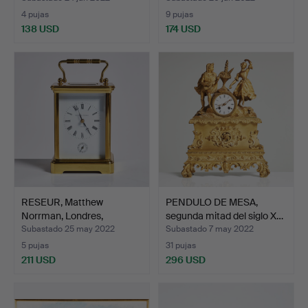
4 pujas
9 pujas
138 USD
174 USD
RESEUR, Matthew
PENDULO DE MESA,
Norrman, Londres,
segunda mitad del siglo X…
marcado …
Subastado 25 may 2022
Subastado 7 may 2022
5 pujas
31 pujas
211 USD
296 USD