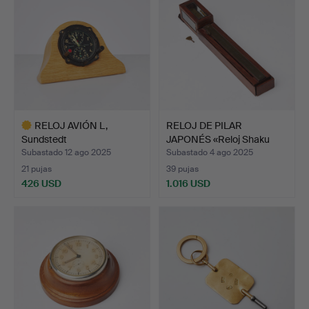
RELOJ AVIÓN L,
RELOJ DE PILAR
Sundstedt
JAPONÉS «Reloj Shaku
Stockholm/Jaeger …
dokei»…
Subastado 12 ago 2025
Subastado 4 ago 2025
21 pujas
39 pujas
426 USD
1.016 USD
Lote
seleccionado