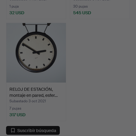
1 puja
30 pujas
32 USD
545 USD
RELOJ DE ESTACIÓN,
montaje en pared, esfer…
Subastado 3 oct 2021
7 pujas
317 USD
Suscribir búsqueda