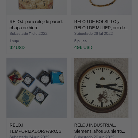
RELOJ, para reloj de pared,
RELOJ DE BOLSILLO y
chapa de hierr…
RELOJ DE MUJER, oro de…
Subastado 11 dic 2022
Subastado 26 jul 2022
1 puja
5 pujas
32 USD
496 USD
RELOJ
RELOJ INDUSTRIAL,
TEMPORIZADOR/PARO, 3
Siemens, años 30, hierro…
uds., "Timer", …
Subastado 24 jun 2022
Subastado 20 jun 2022