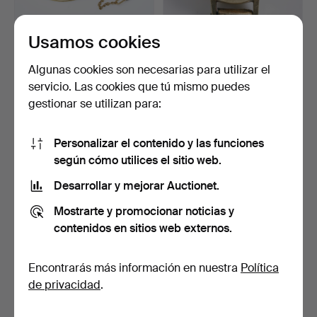
Usamos cookies
SCHATZ, un reloj de barco,
CASE, Arla, 17 joyas, oro de
de la segunda m…
14 k.
Algunas cookies son necesarias para utilizar el
Subastado 28 feb 2024
Subastado 25 ene 2024
servicio. Las cookies que tú mismo puedes
8 pujas
9 pujas
gestionar se utilizan para:
58 USD
143 USD
Personalizar el contenido y las funciones
según cómo utilices el sitio web.
Desarrollar y mejorar Auctionet.
Mostrarte y promocionar noticias y
contenidos en sitios web externos.
Encontrarás más información en nuestra
Política
de privacidad
.
TIRADOR DE RELOJES.
Un colgante de mesa de
Modalo, para 8 relojes…
metal bronce PH Mou…
Subastado 9 ene 2024
Subastado 5 dic 2023