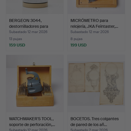
BERGEON 3044,
MICRÓMETRO para
destornilladores para
relojería, JKA Feintaster,…
reloje…
Subastado 12 mar 2026
Subastado 12 mar 2026
13 pujas
8 pujas
159 USD
199 USD
WATCHMAKER'S TOOL,
BOCETOS. Tres colgantes
soporte de perforación,…
de pared de los añ…
Subastado 12 mar 2026
Subastado 2 mar 2026