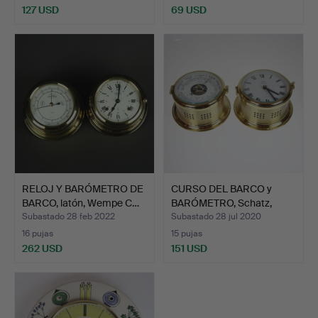
127 USD
69 USD
RELOJ Y BARÓMETRO DE
CURSO DEL BARCO y
BARCO, latón, Wempe C…
BARÓMETRO, Schatz,
latón.
Subastado 28 feb 2022
Subastado 28 jul 2020
16 pujas
15 pujas
262 USD
151 USD