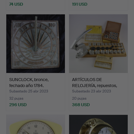
74 USD
191 USD
SUNCLOCK, bronce,
ARTÍCULOS DE
fechado año 1784.
RELOJERÍA, repuestos,
tornill…
Subastado 25 abr 2023
Subastado 23 abr 2023
32 pujas
20 pujas
296 USD
368 USD