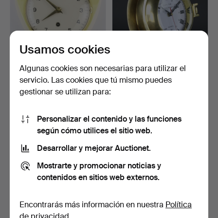
Usamos cookies
Algunas cookies son necesarias para utilizar el
RELOJ DE PARED / RELOJ
SKEPPSUR, Ship´s time
servicio. Las cookies que tú mismo puedes
DE COCINA, pedernal…
Rickmer Rickmers, la…
gestionar se utilizan para:
Subastado 20 ene 2023
Subastado 27 dic 2022
4 pujas
6 pujas
48 USD
74 USD
Personalizar el contenido y las funciones
según cómo utilices el sitio web.
Desarrollar y mejorar Auctionet.
Mostrarte y promocionar noticias y
contenidos en sitios web externos.
Encontrarás más información en nuestra
Política
de privacidad
.