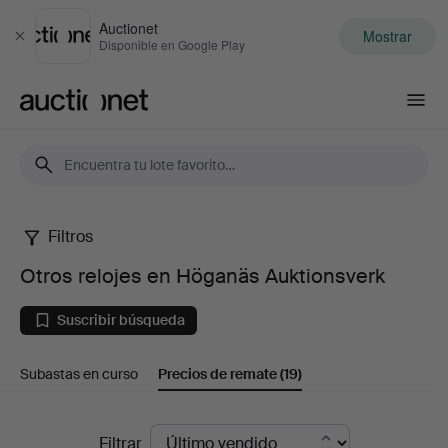
Auctionet
Mostrar
Cerrar
Disponible en Google Play
Auctionet.com
Filtros
Otros
Otros relojes en Höganäs Auktionsverk
relojes
Suscribir búsqueda
en
Subastas en curso
Precios de remate
(19)
Höganäs
Auktionsverk
Precios
Filtrar