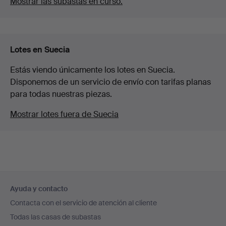
Mostrar las subastas en curso.
Lotes en Suecia
Estás viendo únicamente los lotes en Suecia.
Disponemos de un servicio de envío con tarifas planas
para todas nuestras piezas.
Mostrar lotes fuera de Suecia
Navegación
Ayuda y contacto
en
Contacta con el servicio de atención al cliente
el
Todas las casas de subastas
pie