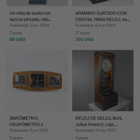
Un reloj de suelo con
ARMARIO SURTIDO CON
surcos pintado, relo…
CRISTAL PARA RELOJ, va…
Subastado 21 jun 2024
Subastado 8 mar 2024
7 pujas
27 pujas
85 USD
255 USD
BARÓMETRO,
RELOJ DE SELLO, Bürk,
HIGRÓMETRO y
Julius Hoesch, caja …
TERMÓMETRO, vidrio…
Subastado 11 jun 2023
Subastado 4 may 2023
8 pujas
4 pujas