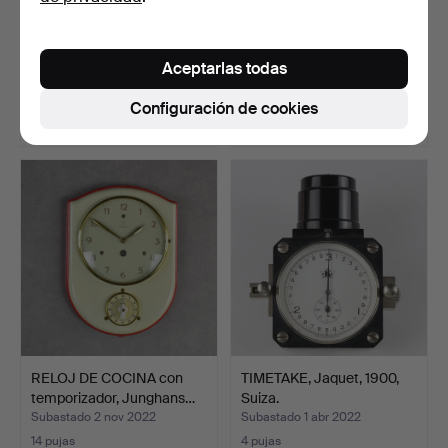
SKEPPSUR, Gorch Fock,
RELOJ DE MESA, 9 uds.
Hamburgo, latón, cua…
plástico, General El…
Aceptarlas todas
Subastado 27 dic 2022
Subastado 26 dic 2022
7 pujas
8 pujas
Configuración de cookies
74 USD
64 USD
RELOJ DE COCINA con
TIMETAKE, Jaquet, 1900,
temporizador, Junghans…
Suiza.
Subastado 2 nov 2022
Subastado 1 abr 2022
14 pujas
4 pujas