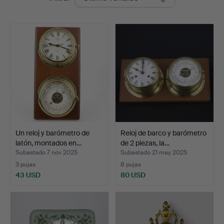
de
remate
Un reloj y barómetro de
Reloj de barco y barómetro
latón, montados en…
de 2 piezas, la…
Subastado 7 nov 2025
Subastado 21 may 2025
3 pujas
8 pujas
43 USD
80 USD