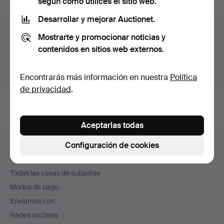
según cómo utilices el sitio web.
Desarrollar y mejorar Auctionet.
Archivo de subastas
Mostrarte y promocionar noticias y
contenidos en sitios web externos.
Estás buscando en el archivo de subastas concluidas.
Mostrar las subastas en curso.
Encontrarás más información en nuestra
Política
de privacidad
.
Aceptarlas todas
Navegación
Configuración de cookies
Ayuda y contacto
en
Contacta con el servicio de atención al cliente
el
Todas las casas de subastas
pie
Modos de pago
de
Enviamos con
página
Redes sociales