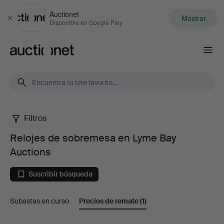
Auctionet
Mostrar
Cerrar
Disponible en Google Play
Auctionet.com
Filtros
Relojes
Relojes de sobremesa en Lyme Bay
de
Auctions
sobremesa
Suscribir búsqueda
en
Subastas en curso
Precios de remate
(1)
Lyme