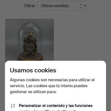
Precios
Filtrar
Bay
de
Auctions
remate
Usamos cookies
RELOJ PARKINSON &
FRODSHAM ANTIGUO.
Algunas cookies son necesarias para utilizar el
Subastado 8 mar 2026
servicio. Las cookies que tú mismo puedes
40 pujas
gestionar se utilizan para:
1.296 USD
Personalizar el contenido y las funciones
Suscribir búsqueda