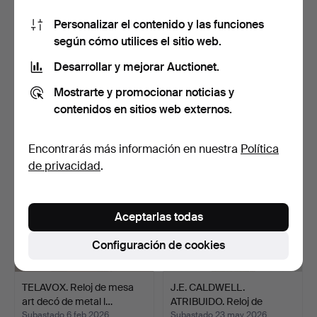
Personalizar el contenido y las funciones
según cómo utilices el sitio web.
Chimenea de bronce
Reloj de viaje francés en
dorado, adornada con un…
funda de piel, m…
Desarrollar y mejorar Auctionet.
Subastado 2 dic 2025
Subastado 18 dic 2025
Mostrarte y promocionar noticias y
5 pujas
3 pujas
contenidos en sitios web externos.
78 USD
62 USD
Encontrarás más información en nuestra
Política
de privacidad
.
Aceptarlas todas
Configuración de cookies
TELAVOX. Reloj de mesa
J.E. CALDWELL.
art decó de metal l…
ATRIBUIDO. Reloj de
carruaj…
Subastado 6 feb 2026
Subastado 23 may 2026