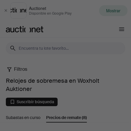
Auctionet
Mostrar
Cerrar
Disponible en Google Play
Auctionet.com
Filtros
Relojes
Relojes de sobremesa en Woxholt
de
Auktioner
sobremesa
Suscribir búsqueda
en
Subastas en curso
Precios de remate
(8)
Woxholt