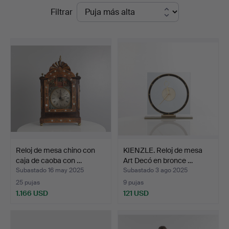
Precios
Filtrar
Auktioner
de
remate
Reloj de mesa chino con
KIENZLE. Reloj de mesa
caja de caoba con …
Art Decó en bronce …
Subastado 16 may 2025
Subastado 3 ago 2025
25 pujas
9 pujas
1.166 USD
121 USD