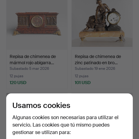
Repisa de chimenea de
Repisa de chimenea de
mármol rojo abigarra…
zinc patinado en bro…
Subastado 5 mar 2026
Subastado 19 ene 2026
12 pujas
12 pujas
120 USD
101 USD
Usamos cookies
Algunas cookies son necesarias para utilizar el
servicio. Las cookies que tú mismo puedes
gestionar se utilizan para: