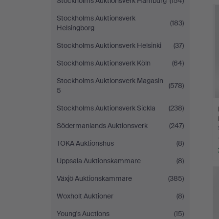
Stockholms Auktionsverk Hamburg
(154)
Stockholms Auktionsverk
(183)
Helsingborg
Stockholms Auktionsverk Helsinki
(37)
Stockholms Auktionsverk Köln
(64)
Stockholms Auktionsverk Magasin
(578)
5
Stockholms Auktionsverk Sickla
(238)
Södermanlands Auktionsverk
(247)
TOKA Auktionshus
(8)
Uppsala Auktionskammare
(8)
Växjö Auktionskammare
(385)
Woxholt Auktioner
(8)
Young's Auctions
(15)