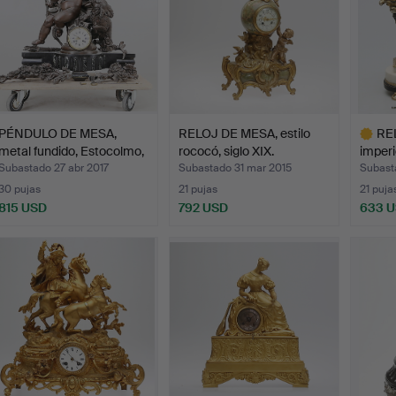
PÉNDULO DE MESA,
RELOJ DE MESA, estilo
RE
metal fundido, Estocolmo,
rococó, siglo XIX.
imperi
…
princi
Subastado 27 abr 2017
Subastado 31 mar 2015
Subasta
30 pujas
21 pujas
21 puja
815 USD
792 USD
633 
Lote
selecci