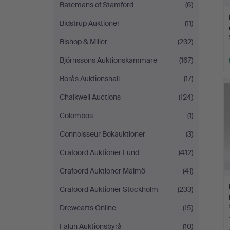
Batemans of Stamford
(6)
Bidstrup Auktioner
(11)
Bishop & Miller
(232)
Björnssons Auktionskammare
(167)
Borås Auktionshall
(17)
Chalkwell Auctions
(124)
Colombos
(1)
Connoisseur Bokauktioner
(3)
Crafoord Auktioner Lund
(412)
Crafoord Auktioner Malmö
(41)
Crafoord Auktioner Stockholm
(233)
Dreweatts Online
(15)
Falun Auktionsbyrå
(10)