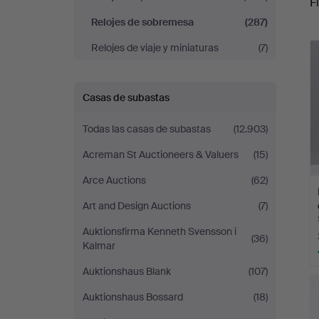
Fi
Relojes de sobremesa
(287)
r
Relojes de viaje y miniaturas
(7)
Casas de subastas
Todas las casas de subastas
(12.903)
Acreman St Auctioneers & Valuers
(15)
Arce Auctions
(62)
Art and Design Auctions
(7)
Auktionsfirma Kenneth Svensson i
(36)
Kalmar
Auktionshaus Blank
(107)
Auktionshaus Bossard
(18)