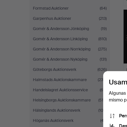
Formstad Auktioner
(64)
Garpenhus Auktioner
(213)
Gomér & Andersson Jönköping
(19)
Gomér & Andersson Linköping
(810)
Gomér & Andersson Norrköping
(275)
Gomér & Andersson Nyköping
(131)
Göteborgs Auktionsverk
(626)
Halmstads Auktionskammare
(238)
Usam
Handelslagret Auktionsservice
(64)
Algunas 
mismo pu
Helsingborgs Auktionskammare
(515)
Hälsinglands Auktionsverk
(105)
Per
Höganäs Auktionsverk
(47)
Des