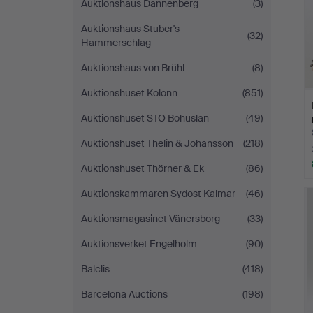
Auktionshaus Dannenberg
(3)
Auktionshaus Stuber's
(32)
Hammerschlag
Auktionshaus von Brühl
(8)
Auktionshuset Kolonn
(851)
Auktionshuset STO Bohuslän
(49)
Auktionshuset Thelin & Johansson
(218)
Auktionshuset Thörner & Ek
(86)
Auktionskammaren Sydost Kalmar
(46)
Auktionsmagasinet Vänersborg
(33)
Auktionsverket Engelholm
(90)
Balclis
(418)
Barcelona Auctions
(198)