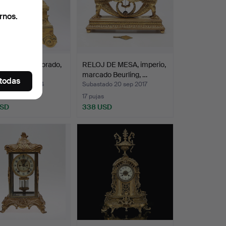
rnos.
 DE MESA, dorado,
RELOJ DE MESA, imperio,
o 1820 / 30s.
marcado Beurling, …
 todas
ado 27 nov 2014
Subastado 20 sep 2017
17 pujas
USD
338 USD