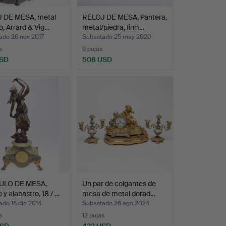
 DE MESA, metal
RELOJ DE MESA, Pantera,
o, Arrard & Vig…
metal/piedra, firm…
ado 26 nov 2017
Subastado 25 may 2020
s
9 pujas
USD
508 USD
ULO DE MESA,
Un par de colgantes de
 y alabastro, 18 / …
mesa de metal dorad…
do 16 dic 2014
Subastado 26 ago 2024
s
12 pujas
USD
422 USD