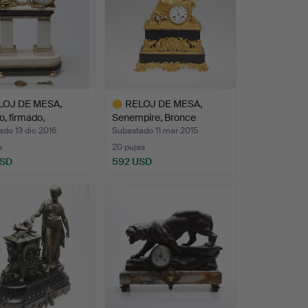
LOJ DE MESA,
RELOJ DE MESA,
o, firmado,
Senempire, Bronce
pio…
dorado, m…
do 13 dic 2016
Subastado 11 mar 2015
s
20 pujas
USD
592 USD
Lote
onado
seleccionado