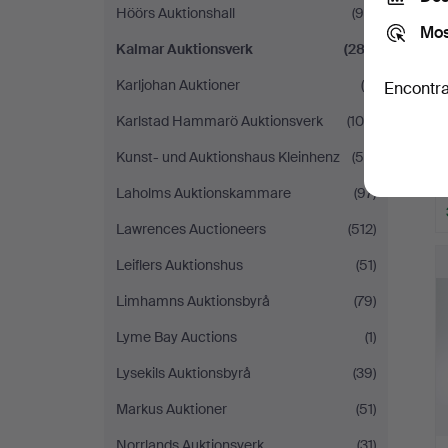
Höörs Auktionshall
(90)
Mos
Kalmar Auktionsverk
(287)
Karljohan Auktioner
(5)
Encontra
Karlstad Hammarö Auktionsverk
(104)
Kunst- und Auktionshaus Kleinhenz
(56)
Laholms Auktionskammare
(97)
Lawrences Auctioneers
(512)
Leiflers Auktionshus
(51)
Limhamns Auktionsbyrå
(79)
Lyme Bay Auctions
(1)
Lysekils Auktionsbyrå
(39)
Markus Auktioner
(51)
Norrlands Auktionsverk
(31)