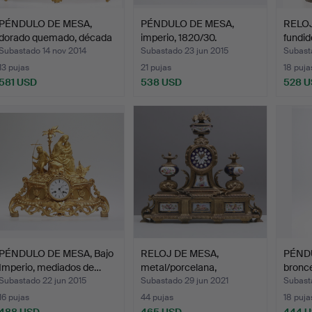
PÉNDULO DE MESA,
PÉNDULO DE MESA,
RELOJ
dorado quemado, década
imperio, 1820/30.
fundid
de…
Subastado 14 nov 2014
Subastado 23 jun 2015
Subast
13 pujas
21 pujas
18 puja
581 USD
538 USD
528 
PÉNDULO DE MESA, Bajo
RELOJ DE MESA,
PÉND
Imperio, mediados de…
metal/porcelana,
bronce
probableme…
Subastado 22 jun 2015
Subastado 29 jun 2021
Subasta
16 pujas
44 pujas
18 puja
488 USD
465 USD
444 