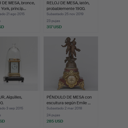
 DE MESA, bronce,
RELOJ DE MESA, latón,
York, princip…
probablemente 1900.
ado 21 ago 2015
Subastado 25 nov 2019
s
23 pujas
SD
317 USD
, Aiguilles,
PÉNDULO DE MESA con
0.
escultura según Emile …
ado 3 sep 2015
Subastado 2 mar 2018
s
24 pujas
USD
285 USD