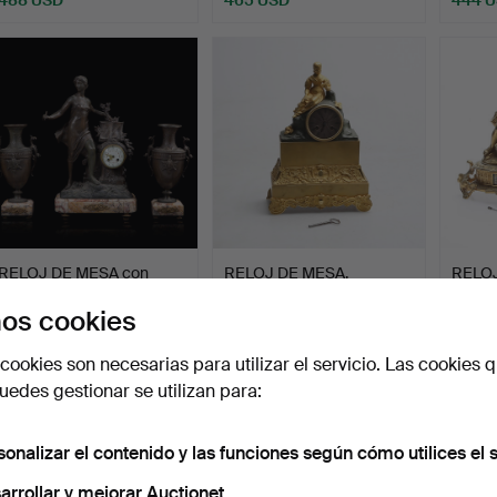
RELOJ DE MESA con
RELOJ DE MESA,
RELOJ
PARURN, metal/piedra,
bronce/metal, siglo XX.
siglo X
os cookies
pr…
Subastado 23 nov 2020
Subastado 17 oct 2021
Subast
7 pujas
10 pujas
14 puja
cookies son necesarias para utilizar el servicio. Las cookies q
391 USD
385 USD
370 U
edes gestionar se utilizan para:
sonalizar el contenido y las funciones según cómo utilices el s
arrollar y mejorar Auctionet.