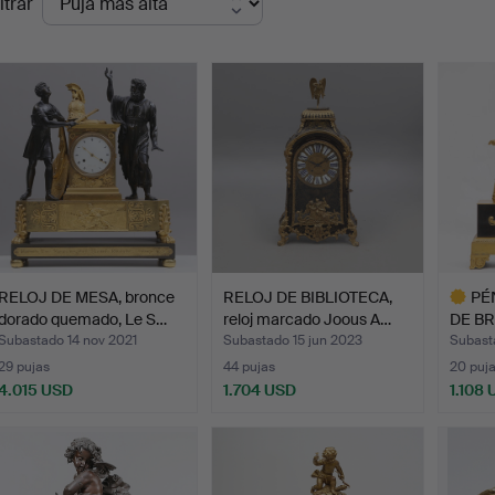
ltrar
de
emate
RELOJ DE MESA, bronce
RELOJ DE BIBLIOTECA,
PÉ
dorado quemado, Le S…
reloj marcado Joous A…
DE B
MOST
Subastado 14 nov 2021
Subastado 15 jun 2023
Subast
29 pujas
44 pujas
20 puj
4.015 USD
1.704 USD
1.108
Lote
selecci