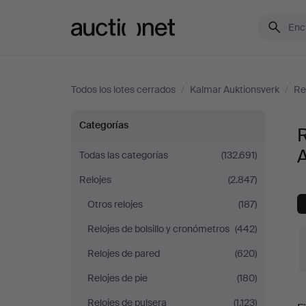
Auctionet.com
Todos los lotes cerrados
/
Kalmar Auktionsverk
/
Re
Relojes
Categorías
de
Todas las categorías
(132.691)
Relojes
(2.847)
sobremesa
Otros relojes
(187)
en
Relojes de bolsillo y cronómetros
(442)
Kalmar
Relojes de pared
(620)
Relojes de pie
(180)
Auktionsverk
P
Relojes de pulsera
(1.123)