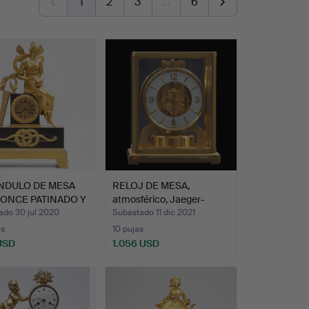
1
2
3
…
6
NDULO DE MESA
RELOJ DE MESA,
RONCE PATINADO Y
atmosférico, Jaeger-
A…
leCoult…
ado 30 jul 2020
Subastado 11 dic 2021
as
10 pujas
 USD
1.056 USD
onado