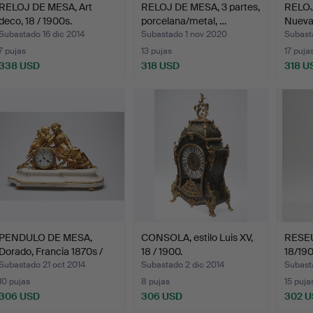
RELOJ DE MESA, Art
RELOJ DE MESA, 3 partes,
RELOJ
deco, 18 / 1900s.
porcelana/metal, …
Nueva 
Subastado 16 dic 2014
Subastado 1 nov 2020
Subast
7 pujas
13 pujas
17 puja
338 USD
318 USD
318 U
PENDULO DE MESA,
CONSOLA, estilo Luis XV,
RESEUR
Dorado, Francia 1870s /
18 / 1900.
18/190
8…
Subastado 21 oct 2014
Subastado 2 dic 2014
Subast
10 pujas
8 pujas
15 puja
306 USD
306 USD
302 