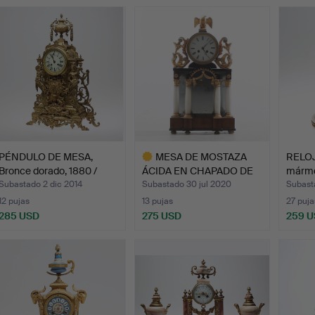
PÉNDULO DE MESA,
MESA DE MOSTAZA
RELOJ
Bronce dorado, 1880 /
ÁCIDA EN CHAPADO DE
mármo
190…
CAOBA …
estilo
Subastado 2 dic 2014
Subastado 30 jul 2020
Subasta
12 pujas
13 pujas
27 puja
285 USD
275 USD
259 
Lote
seleccionado