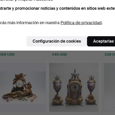
trarte y promocionar noticias y contenidos en sitios web exte
rás más información en nuestra
Política de privacidad
.
RELOJ DE MESA, con
RELOJ DE MESA, vidrio /
RELOJ
plomada de mercurio, An…
metal, siglo XX.
Imperi
Configuración de cookies
Aceptarlas
Subastado 16 abr 2020
Subastado 10 sep 2022
Subast
11 pujas
28 pujas
9 pujas
368 USD
346 USD
338 