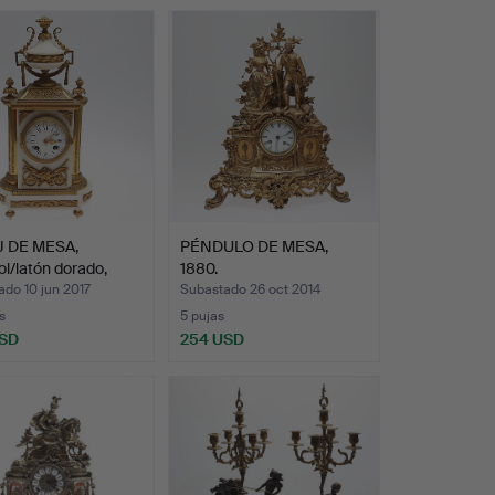
 DE MESA,
PÉNDULO DE MESA,
l/latón dorado,
1880.
…
do 10 jun 2017
Subastado 26 oct 2014
s
5 pujas
USD
254 USD