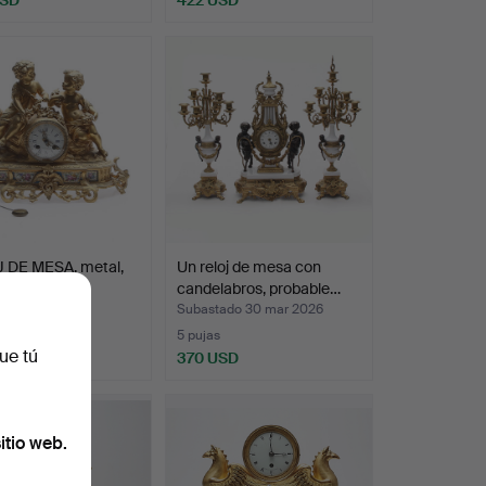
 DE MESA, metal,
Un reloj de mesa con
IX.
candelabros, probable…
ado 7 jun 2020
Subastado 30 mar 2026
s
5 pujas
ue tú
SD
370 USD
itio web.