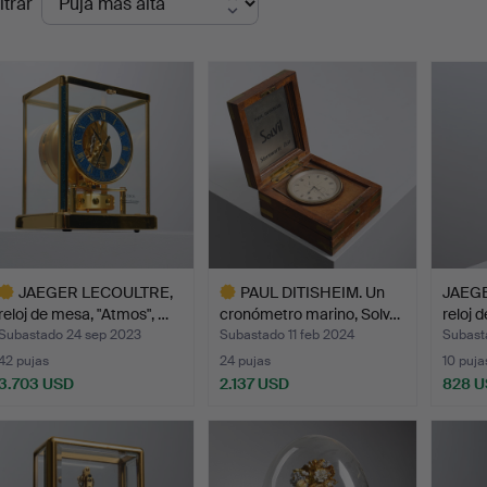
ltrar
de
emate
JAEGER LECOULTRE,
PAUL DITISHEIM. Un
JAEGER
reloj de mesa, "Atmos", …
cronómetro marino, Solv…
reloj 
Subastado 24 sep 2023
Subastado 11 feb 2024
Subast
42 pujas
24 pujas
10 puja
3.703 USD
2.137 USD
828 
ote
Lote
eleccionado
seleccionado