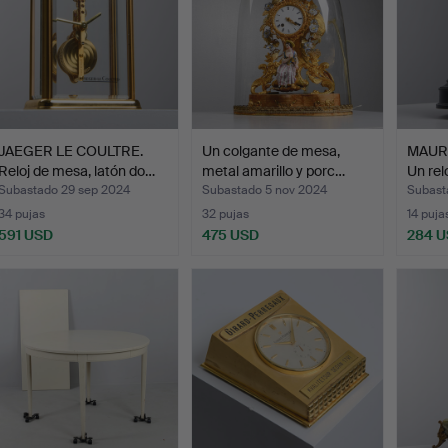
JAEGER LE COULTRE.
Un colgante de mesa,
MAURI
Reloj de mesa, latón do…
metal amarillo y porc…
Un rel
Subastado 29 sep 2024
Subastado 5 nov 2024
Subast
34 pujas
32 pujas
14 puja
591 USD
475 USD
284 