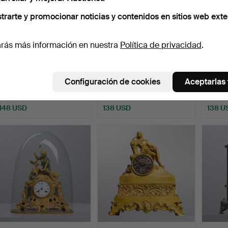
trarte y promocionar noticias y contenidos en sitios web exte
rás más información en nuestra
Política de privacidad
.
IMHOF, «Reloj de hora
Un reloj de mesa Gubelin,
PÉND
mundial», un reloj d…
Suiza, finales d…
imper
Configuración de cookies
Aceptarlas
Fra…
Subastado 16 jul 2025
Subastado 14 feb 2026
Subast
17 pujas
17 pujas
14 puja
148 USD
138 USD
138 U