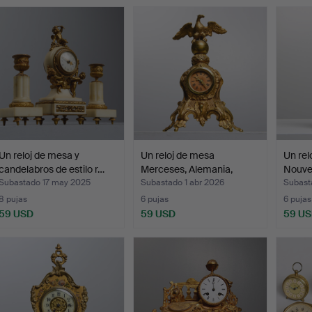
Un reloj de mesa y
Un reloj de mesa
Un rel
candelabros de estilo r…
Merceses, Alemania,
Nouve
media…
Subastado 17 may 2025
Subastado 1 abr 2026
Subast
8 pujas
6 pujas
6 pujas
59 USD
59 USD
59 U