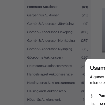
Formstad Auktioner
(64)
Garpenhus Auktioner
(213)
Gomér & Andersson Jönköping
(19)
Gomér & Andersson Linköping
(810)
Gomér & Andersson Norrköping
(275)
Gomér & Andersson Nyköping
(131)
Göteborgs Auktionsverk
(626)
Halmstads Auktionskammare
(238)
Usam
Handelslagret Auktionsservice
(64)
Algunas 
mismo pu
Helsingborgs Auktionskammare
(515)
Hälsinglands Auktionsverk
(105)
Per
Höganäs Auktionsverk
(47)
Des