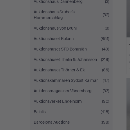
Auktionshaus Dannenberg
(3)
Auktionshaus Stuber's
(32)
Hammerschlag
Auktionshaus von Brühl
(8)
Auktionshuset Kolonn
(851)
Auktionshuset STO Bohuslän
(49)
Auktionshuset Thelin & Johansson
(218)
Auktionshuset Thörner & Ek
(86)
Auktionskammaren Sydost Kalmar
(47)
Auktionsmagasinet Vänersborg
(33)
Auktionsverket Engelholm
(90)
Balclis
(418)
Barcelona Auctions
(198)