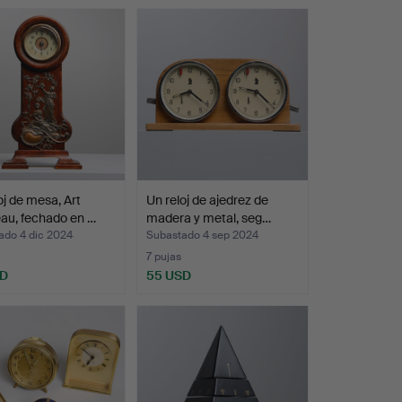
oj de mesa, Art
Un reloj de ajedrez de
au, fechado en …
madera y metal, seg…
ado 4 dic 2024
Subastado 4 sep 2024
7 pujas
SD
55 USD