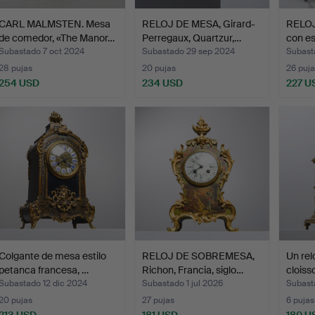
CARL MALMSTEN. Mesa
RELOJ DE MESA, Girard-
RELO
de comedor, «The Manor…
Perregaux, Quartzur,…
con es
Subastado 7 oct 2024
Subastado 29 sep 2024
Subast
28 pujas
20 pujas
26 puja
254 USD
234 USD
227 U
Colgante de mesa estilo
RELOJ DE SOBREMESA,
Un rel
petanca francesa, …
Richon, Francia, siglo…
cloiss
Subastado 12 dic 2024
Subastado 1 jul 2026
Subast
20 pujas
27 pujas
6 pujas
213 USD
181 USD
180 U