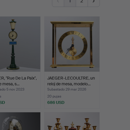
1
2
, "Rue De La Paix",
JAEGER-LECOULTRE, un
de mesa, s…
reloj de mesa, modelo…
ado 5 nov 2023
Subastado 29 mar 2026
s
20 pujas
USD
686 USD