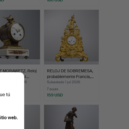
 MORAWETZ. Reloj
RELOJ DE SOBREMESA,
a, Viena, Aust…
probablemente Francia,…
ado 29 mar 2026
Subastado 1 jul 2026
s
7 pujas
ue tú
SD
159 USD
itio web.