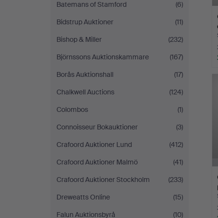
Batemans of Stamford
(6)
Bidstrup Auktioner
(11)
Bishop & Miller
(232)
Björnssons Auktionskammare
(167)
Borås Auktionshall
(17)
Chalkwell Auctions
(124)
Colombos
(1)
Connoisseur Bokauktioner
(3)
Crafoord Auktioner Lund
(412)
Crafoord Auktioner Malmö
(41)
Crafoord Auktioner Stockholm
(233)
Dreweatts Online
(15)
Falun Auktionsbyrå
(10)