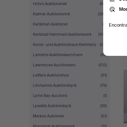
Höörs Auktionshall
(90)
Mos
Kalmar Auktionsverk
(287)
Karljohan Auktioner
(5)
Encontra
Karlstad Hammarö Auktionsverk
(104)
Kunst- und Auktionshaus Kleinhenz
(56)
Laholms Auktionskammare
(97)
Lawrences Auctioneers
(512)
Leiflers Auktionshus
(51)
Limhamns Auktionsbyrå
(79)
Lyme Bay Auctions
(1)
Lysekils Auktionsbyrå
(39)
Markus Auktioner
(51)
Norrlands Auktionsverk
(31)