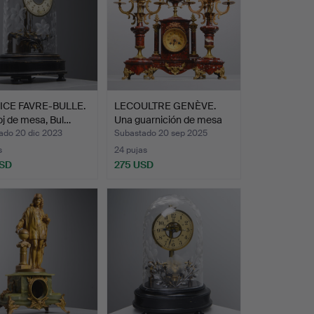
CE FAVRE-BULLE.
LECOULTRE GENÈVE.
oj de mesa, Bul…
Una guarnición de mesa
d…
ado 20 dic 2023
Subastado 20 sep 2025
s
24 pujas
USD
275 USD