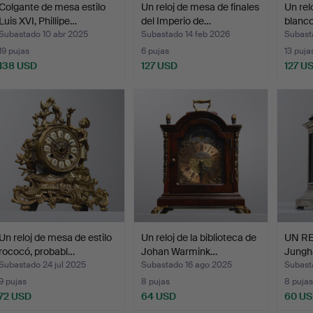
Colgante de mesa estilo
Un reloj de mesa de finales
Un rel
Luis XVI, Phillipe…
del Imperio de…
blanco
Subastado 10 abr 2025
Subastado 14 feb 2026
Subasta
19 pujas
6 pujas
13 puja
138 USD
127 USD
127 U
Un reloj de mesa de estilo
Un reloj de la biblioteca de
UN R
rococó, probabl…
Johan Warmink…
Jungh
del s…
Subastado 24 jul 2025
Subastado 16 ago 2025
Subast
9 pujas
8 pujas
8 pujas
72 USD
64 USD
60 U