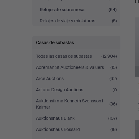
Fi
Relojes de sobremesa
(64)
r
Relojes de viaje y miniaturas
(5)
Casas de subastas
Todas las casas de subastas
(12.904)
Acreman St Auctioneers & Valuers
(15)
Arce Auctions
(62)
Art and Design Auctions
(7)
Auktionsfirma Kenneth Svensson i
(36)
Kalmar
Auktionshaus Blank
(107)
L
s
Auktionshaus Bossard
(18)