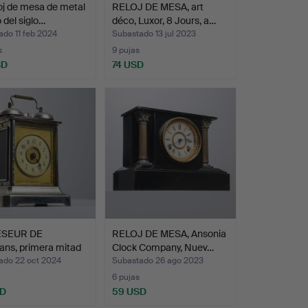
oj de mesa de metal
RELOJ DE MESA, art
 del siglo…
déco, Luxor, 8 Jours, a…
do 11 feb 2024
Subastado 13 jul 2023
s
9 pujas
SD
74 USD
ESEUR DE
RELOJ DE MESA, Ansonia
ans, primera mitad
Clock Company, Nuev…
ado 22 oct 2024
Subastado 26 ago 2023
6 pujas
SD
59 USD