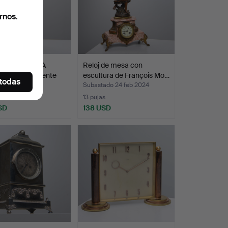
rnos.
ULO DE MESA
Reloj de mesa con
io, probablemente
escultura de François Mo…
 todas
ado 9 jun 2023
Subastado 24 feb 2024
s
13 pujas
SD
138 USD