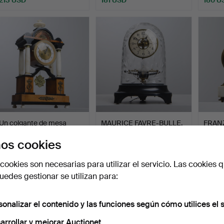
Un colgante de mesa
MAURICE FAVRE-BULLE.
FRANZ
Biedermeier, de mediad…
Un reloj de mesa, Bul…
de mes
os cookies
Subastado 8 mar 2024
Subastado 30 mar 2024
Subast
20 pujas
11 pujas
15 puja
cookies son necesarias para utilizar el servicio. Las cookies q
176 USD
175 USD
169 U
edes gestionar se utilizan para:
sonalizar el contenido y las funciones según cómo utilices el s
arrollar y mejorar Auctionet.