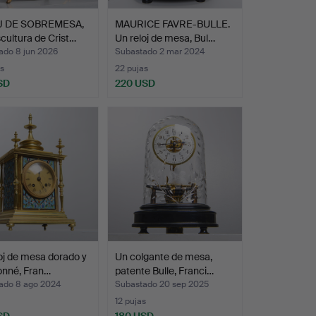
J DE SOBREMESA,
MAURICE FAVRE-BULLE.
cultura de Crist…
Un reloj de mesa, Bul…
ado 8 jun 2026
Subastado 2 mar 2024
s
22 pujas
SD
220 USD
oj de mesa dorado y
Un colgante de mesa,
onné, Fran…
patente Bulle, Franci…
ado 8 ago 2024
Subastado 20 sep 2025
12 pujas
SD
180 USD