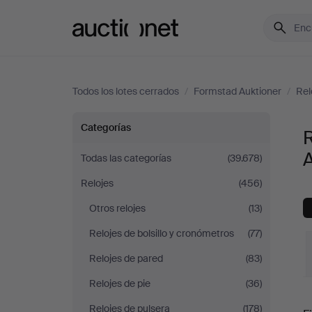
Auctionet.com
Todos los lotes cerrados
/
Formstad Auktioner
/
Rel
Relojes
Categorías
de
A
Todas las categorías
(39.678)
Relojes
(456)
sobremesa
Otros relojes
(13)
en
Relojes de bolsillo y cronómetros
(77)
Formstad
Relojes de pared
(83)
Relojes de pie
(36)
Auktioner
P
Relojes de pulsera
(178)