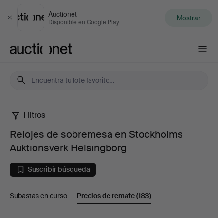
Auctionet
Mostrar
Cerrar
Disponible en Google Play
Auctionet.com
Filtros
Relojes
Relojes de sobremesa en Stockholms
de
Auktionsverk Helsingborg
sobremesa
Suscribir búsqueda
en
Subastas en curso
Precios de remate
(183)
Stockholms