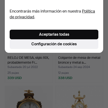
Encontrarás más información en nuestra
Política
de privacidad
.
Aceptarlas todas
Configuración de cookies
RELOJ DE MESA, siglo XIX,
Colgante de mesa de metal
probablemente Fr…
bronce y metal a…
Subastado 20 jul 2022
Subastado 24 sep 2024
25 pujas
12 pujas
339 USD
338 USD