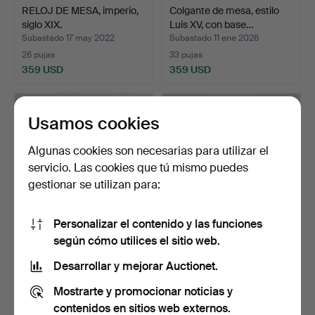
RELOJ DE MESA, imperio,
Colgante de mesa, estilo
siglo XIX.
Luis XV, con base…
Subastado 17 may 2022
Subastado 11 ene 2026
26 pujas
33 pujas
359 USD
359 USD
Usamos cookies
Algunas cookies son necesarias para utilizar el
servicio. Las cookies que tú mismo puedes
gestionar se utilizan para:
Personalizar el contenido y las funciones
según cómo utilices el sitio web.
PÉNDULO DE MESA,
BORDSUR, Schmidt en
probablemente de principi…
Carlsruhe, Alemania, s…
Desarrollar y mejorar Auctionet.
Subastado 23 nov 2022
Subastado 22 jul 2023
Mostrarte y promocionar noticias y
13 pujas
16 pujas
357 USD
349 USD
contenidos en sitios web externos.