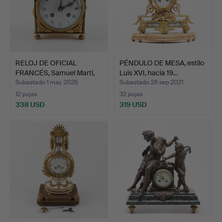
RELOJ DE OFICIAL
PÉNDULO DE MESA, estilo
FRANCÉS, Samuel Marti,
Luis XVI, hacia 19…
Pa…
Subastado 1 may 2026
Subastado 26 sep 2021
12 pujas
32 pujas
338 USD
319 USD