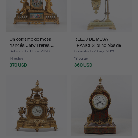
Un colgante de mesa
RELOJ DE MESA
francés, Japy Freres, …
FRANCÉS, principios de
siglo…
Subastado 10 nov 2023
Subastado 29 ago 2025
14 pujas
13 pujas
370 USD
360 USD