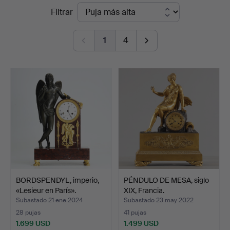
Precios
Filtrar
Auktionsverk
de
Helsingborg
1
4
remate
BORDSPENDYL, imperio,
PÉNDULO DE MESA, siglo
«Lesieur en París».
XIX, Francia.
Subastado 21 ene 2024
Subastado 23 may 2022
28 pujas
41 pujas
1.699 USD
1.499 USD