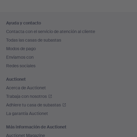
Navegación
Ayuda y contacto
en
Contacta con el servicio de atención al cliente
el
Todas las casas de subastas
pie
Modos de pago
de
Enviamos con
página
Redes sociales
Auctionet
Acerca de Auctionet
Trabaja con nosotros
Adhiere tu casa de subastas
La garantía Auctionet
Más información de Auctionet
Auctionet Magazine