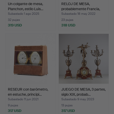
Un colgante de mesa,
RELOJ DE MESA,
Planchon, estilo Luis…
probablemente Francia,
fina…
Subastado 1 ago 2025
Subastado 18 may 2022
32 pujas
23 pujas
319 USD
318 USD
RESEUR con barómetro,
JUEGO DE MESA, 3 partes,
en estuche, principi…
siglo XIX, probab…
Subastado 11 jun 2021
Subastado 9 may 2023
9 pujas
13 pujas
317 USD
317 USD