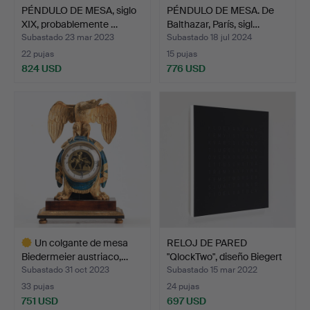
PÉNDULO DE MESA, siglo
PÉNDULO DE MESA. De
XIX, probablemente …
Balthazar, París, sigl…
Subastado 23 mar 2023
Subastado 18 jul 2024
22 pujas
15 pujas
824 USD
776 USD
Un colgante de mesa
RELOJ DE PARED
Biedermeier austriaco,…
"QlockTwo", diseño Biegert
…
Subastado 31 oct 2023
Subastado 15 mar 2022
33 pujas
24 pujas
751 USD
697 USD