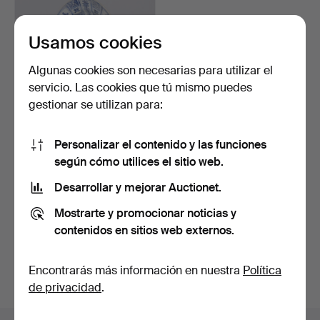
Usamos cookies
Algunas cookies son necesarias para utilizar el
servicio. Las cookies que tú mismo puedes
gestionar se utilizan para:
PLATO, llamado porcelana
Personalizar el contenido y las funciones
Kraak, posiblemen…
2 días
según cómo utilices el sitio web.
Estimación
Desarrollar y mejorar Auctionet.
85 USD
Mostrarte y promocionar noticias y
Suscribir búsqueda
contenidos en sitios web externos.
También puedes buscar en
nuestro archivo de
Encontrarás más información en nuestra
Política
subastas concluidas
.
de privacidad
.