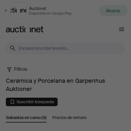
Auctionet
Mostrar
Cerrar
Disponible en Google Play
Auctionet.com
Filtros
Cerámica
Cerámica y Porcelana en Garpenhus
y
Auktioner
Porcelana
Suscribir búsqueda
en
Subastas en curso
(3)
Precios de remate
Garpenhus