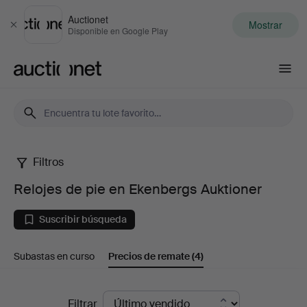
Auctionet
Mostrar
Cerrar
Disponible en Google Play
Auctionet.com
Filtros
Relojes
Relojes de pie en Ekenbergs Auktioner
de
Suscribir búsqueda
pie
Subastas en curso
Precios de remate
(4)
en
Ekenbergs
Precios
Filtrar