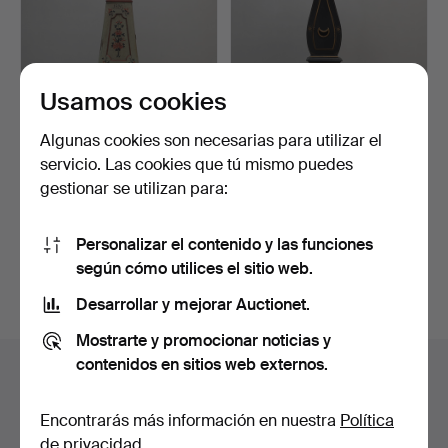
Usamos cookies
Algunas cookies son necesarias para utilizar el
RELOJ DE MORA, madera
RELOJ DE PIE, Moraklocka,
servicio. Las cookies que tú mismo puedes
pintada, siglo XIX.
siglo XIX.
gestionar se utilizan para:
Subastado 11 jun 2026
Subastado 27 may 2026
9 pujas
7 pujas
60 USD
127 USD
Personalizar el contenido y las funciones
según cómo utilices el sitio web.
Suscribir búsqueda
Desarrollar y mejorar Auctionet.
Mostrarte y promocionar noticias y
contenidos en sitios web externos.
Archivo de subastas
Estás buscando en el archivo de subastas concluidas.
Encontrarás más información en nuestra
Política
de privacidad
.