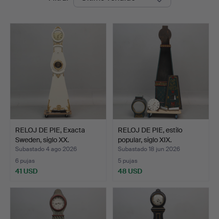
de
Auktioner
remate
RELOJ DE PIE, Exacta
RELOJ DE PIE, estilo
Sweden, siglo XX.
popular, siglo XIX.
Subastado 4 ago 2026
Subastado 18 jun 2026
6 pujas
5 pujas
41 USD
48 USD