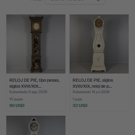
de
Auktion
remate
RELOJ DE PIE, tipo pesas,
RELOJ DE PIE, siglos
siglos XVIII/XIX…
XVIII/XIX, reloj de p…
Subastado 9 ago 2026
Subastado 14 jul 2026
10 pujas
1 puja
90 USD
32 USD