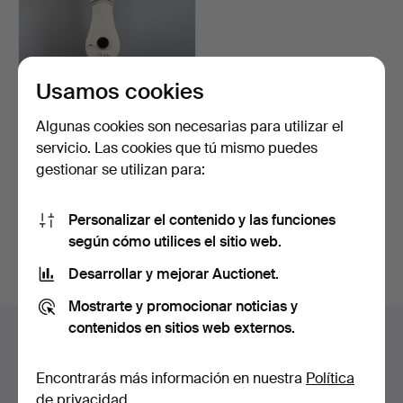
Usamos cookies
Algunas cookies son necesarias para utilizar el
RELOJ DE PIE, Suecia,
servicio. Las cookies que tú mismo puedes
siglos XVIII/XIX, co…
gestionar se utilizan para:
Subastado 26 may 2026
5 pujas
153 USD
Personalizar el contenido y las funciones
según cómo utilices el sitio web.
Suscribir búsqueda
Desarrollar y mejorar Auctionet.
Mostrarte y promocionar noticias y
contenidos en sitios web externos.
Archivo de subastas
Estás buscando en el archivo de subastas concluidas.
Encontrarás más información en nuestra
Política
de privacidad
.