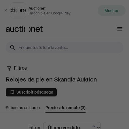
Auctionet
Mostrar
Cerrar
Disponible en Google Play
Auctionet.com
Filtros
Relojes
Relojes de pie en Skandia Auktion
de
Suscribir búsqueda
pie
Subastas en curso
Precios de remate
(3)
en
Skandia
Precios
Filtrar