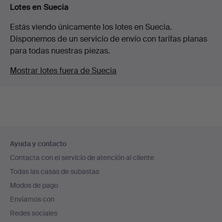
Lotes en Suecia
Estás viendo únicamente los lotes en Suecia.
Disponemos de un servicio de envío con tarifas planas
para todas nuestras piezas.
Mostrar lotes fuera de Suecia
Navegación
Ayuda y contacto
en
Contacta con el servicio de atención al cliente
el
Todas las casas de subastas
pie
Modos de pago
de
Enviamos con
página
Redes sociales