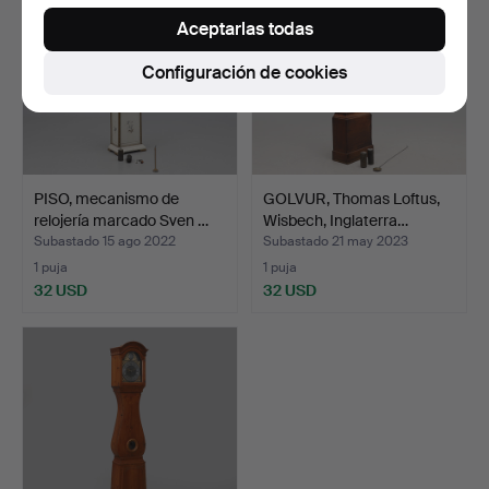
Aceptarlas todas
Configuración de cookies
PISO, mecanismo de
GOLVUR, Thomas Loftus,
relojería marcado Sven …
Wisbech, Inglaterra…
Subastado 15 ago 2022
Subastado 21 may 2023
1 puja
1 puja
32 USD
32 USD