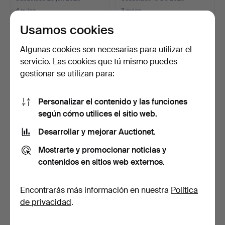
4 pujas
3 pujas
53 USD
43 USD
Usamos cookies
Algunas cookies son necesarias para utilizar el
servicio. Las cookies que tú mismo puedes
gestionar se utilizan para:
Personalizar el contenido y las funciones
según cómo utilices el sitio web.
Desarrollar y mejorar Auctionet.
Un reloj de pie del siglo
RELOJ DE PIE, Skandia,
Mostrarte y promocionar noticias y
XVIII.
Dinamarca.
contenidos en sitios web externos.
Subastado 16 may 2025
Subastado 25 abr 2026
2 pujas
2 pujas
Encontrarás más información en nuestra
Política
37 USD
37 USD
de privacidad
.