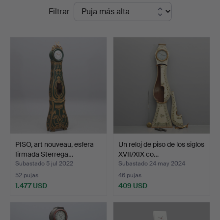
Precios
Filtrar
Auktioner
de
Malmö
remate
PISO, art nouveau, esfera
Un reloj de piso de los siglos
firmada Sterrega…
XVII/XIX co…
Subastado 5 jul 2022
Subastado 24 may 2024
52 pujas
46 pujas
1.477 USD
409 USD