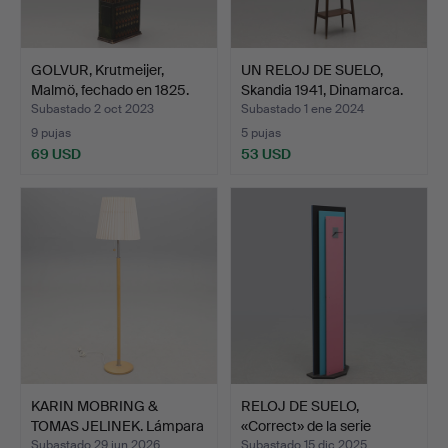
GOLVUR, Krutmeijer,
UN RELOJ DE SUELO,
Malmö, fechado en 1825.
Skandia 1941, Dinamarca.
Subastado 2 oct 2023
Subastado 1 ene 2024
9 pujas
5 pujas
69 USD
53 USD
KARIN MOBRING &
RELOJ DE SUELO,
TOMAS JELINEK. Lámpara
«Correct» de la serie
de …
«Tom…
Subastado 29 jun 2026
Subastado 15 dic 2025