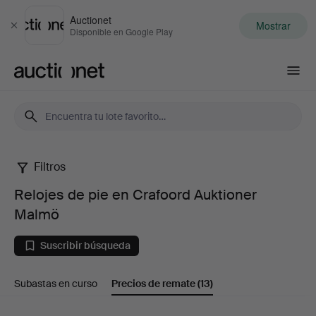
Auctionet
Mostrar
Cerrar
Disponible en Google Play
Auctionet.com
Filtros
Relojes
Relojes de pie en Crafoord Auktioner
de
Malmö
pie
Suscribir búsqueda
en
Subastas en curso
Precios de remate
(13)
Crafoord