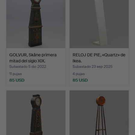
GOLVUR, Skåne primera
RELOJ DE PIE, «Quartz» de
mitad del siglo XIX.
Ikea.
Subastado 5 dic 2022
Subastado 23 sep 2025
11 pujas
4 pujas
85 USD
85 USD