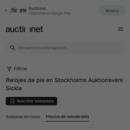
Auctionet
Mostrar
Cerrar
Disponible en Google Play
Auctionet.com
Filtros
Relojes
Relojes de pie en Stockholms Auktionsverk
de
Sickla
pie
Suscribir búsqueda
en
Subastas en curso
Precios de remate
(66)
Stockholms