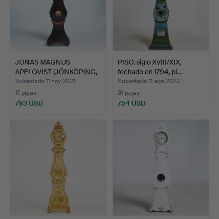
JONAS MAGNUS
PISO, siglo XVIII/XIX,
APELQVIST (JÖNKÖPING,
fechado en 1794, pi…
1790-18…
Subastado 11 nov 2021
Subastado 11 ago 2022
17 pujas
31 pujas
793 USD
754 USD