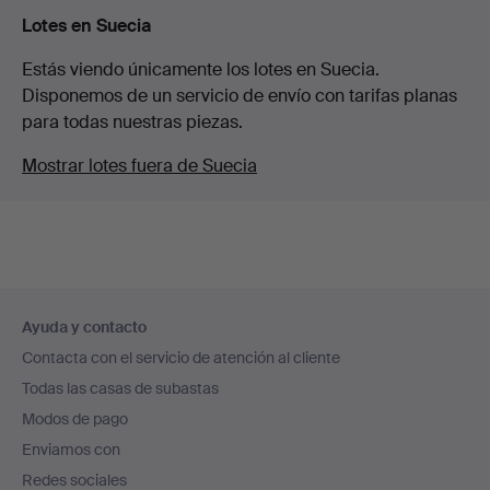
Lotes en Suecia
Estás viendo únicamente los lotes en Suecia.
Disponemos de un servicio de envío con tarifas planas
para todas nuestras piezas.
Mostrar lotes fuera de Suecia
Navegación
Ayuda y contacto
en
Contacta con el servicio de atención al cliente
el
Todas las casas de subastas
pie
Modos de pago
de
Enviamos con
página
Redes sociales