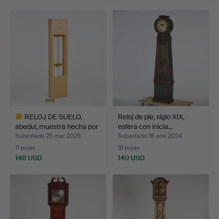
RELOJ DE SUELO,
Reloj de pie, siglo XIX,
abedul, muestra hecha por
esfera con inicia…
…
Subastado 25 mar 2025
Subastado 18 ene 2024
11 pujas
19 pujas
148 USD
140 USD
Lote
seleccionado