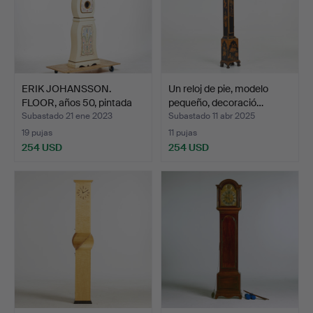
ERIK JOHANSSON.
Un reloj de pie, modelo
FLOOR, años 50, pintada
pequeño, decoració…
de…
Subastado 21 ene 2023
Subastado 11 abr 2025
19 pujas
11 pujas
254 USD
254 USD