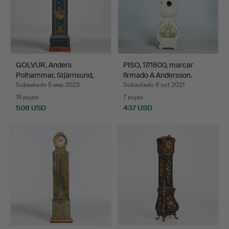
GOLVUR, Anders
PISO, 17/1800, marcar
Polhammar, Stjärnsund,
firmado A Andersson.
medi…
Subastado 5 sep 2023
Subastado 6 oct 2021
19 pujas
7 pujas
508 USD
437 USD