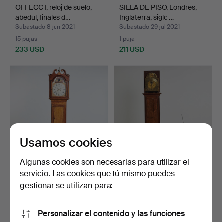
OFFECCT, reloj de suelo,
SILLA DE PISO, Londres,
abedul, finales d…
Inglaterra, siglo …
Subastado 8 jun 2021
Subastado 29 jul 2021
15 pujas
1 puja
233 USD
211 USD
Usamos cookies
Algunas cookies son necesarias para utilizar el
servicio. Las cookies que tú mismo puedes
PISO, siglo XVIII, Hansen
GOLVUR, Georg Erich
Tullerup, Dinama…
Finley, Kiel, 1700.
gestionar se utilizan para:
Subastado 23 abr 2022
Subastado 10 ago 2022
8 pujas
7 pujas
Personalizar el contenido y las funciones
211 USD
211 USD