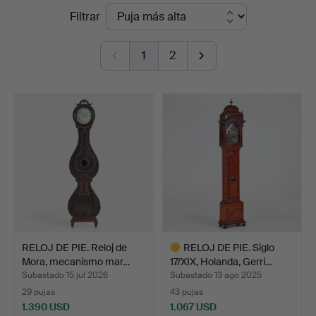
Precios
Filtrar
Auktionsverk
de
Sickla
1
2
remate
RELOJ DE PIE. Reloj de
RELOJ DE PIE. Siglo
Mora, mecanismo mar…
17/XIX, Holanda, Gerri…
Subastado 15 jul 2026
Subastado 13 ago 2025
29 pujas
43 pujas
1.390 USD
1.067 USD