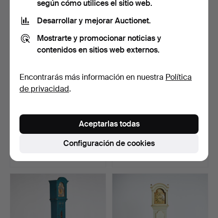
según cómo utilices el sitio web.
Desarrollar y mejorar Auctionet.
Mostrarte y promocionar noticias y
contenidos en sitios web externos.
Encontrarás más información en nuestra
Política
de privacidad
.
RELOJ DE SUELO,
RELOJ DE PIE, en forma de
Aceptarlas todas
«Correct», IKEA, de la ser…
columna, estilo …
Subastado 15 nov 2025
Subastado 30 jun 2026
Configuración de cookies
14 pujas
21 pujas
190 USD
178 USD