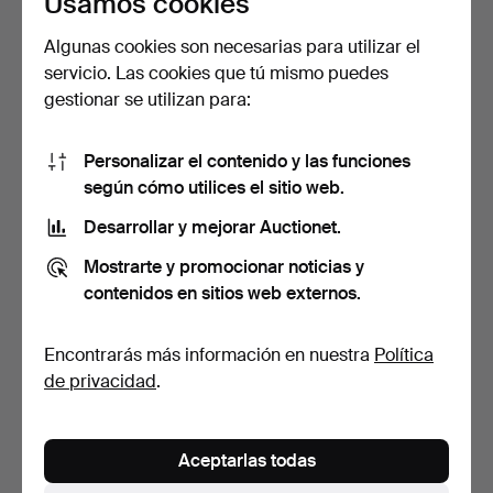
Usamos cookies
Algunas cookies son necesarias para utilizar el
servicio. Las cookies que tú mismo puedes
reloj de pie.
Reloj de pie Biedermeier.
gestionar se utilizan para:
Subastado 18 oct 2022
Subastado 13 sep 2022
1 puja
2 pujas
Personalizar el contenido y las funciones
58 USD
93 USD
según cómo utilices el sitio web.
Desarrollar y mejorar Auctionet.
Mostrarte y promocionar noticias y
contenidos en sitios web externos.
Encontrarás más información en nuestra
Política
de privacidad
.
Reloj de pie de
Aceptarlas todas
Westminster Clocks
Copenha…
Subastado 17 jun 2022