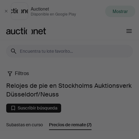
Auctionet
Mostrar
Cerrar
Disponible en Google Play
Auctionet.com
Filtros
Relojes
Relojes de pie en Stockholms Auktionsverk
de
Düsseldorf/Neuss
pie
Suscribir búsqueda
en
Subastas en curso
Precios de remate
(7)
Stockholms