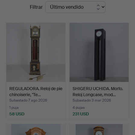
Precios
Filtrar
Auktionsverk
de
Düsseldorf/Neuss
remate
REGULADORA. Reloj de pie
SHIGERU UCHIDA. Morfo.
chinoiserie, ''Te…
Reloj Longcase, mod…
Subastado 7 ago 2026
Subastado 3 mar 2026
1 puja
4 pujas
58 USD
231 USD