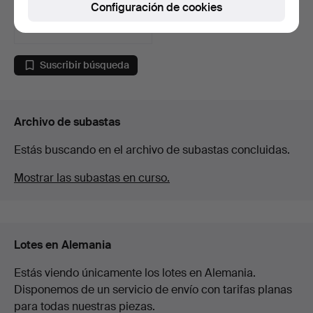
Configuración de cookies
1 puja
58 USD
Suscribir búsqueda
Archivo de subastas
Estás buscando en el archivo de subastas concluidas.
Mostrar las subastas en curso.
Lotes en Alemania
Estás viendo únicamente los lotes en Alemania.
Disponemos de un servicio de envío con tarifas planas
para todas nuestras piezas.