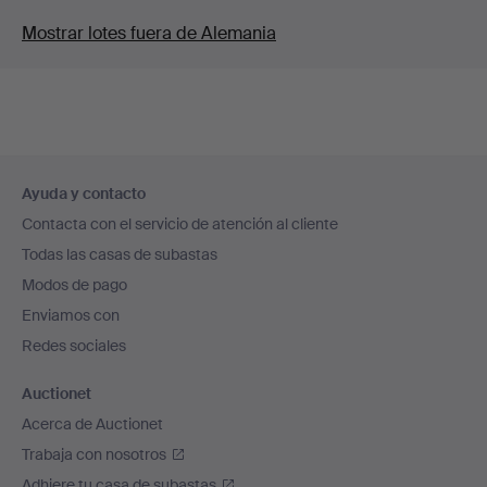
Mostrar lotes fuera de Alemania
Navegación
Ayuda y contacto
en
Contacta con el servicio de atención al cliente
el
Todas las casas de subastas
pie
Modos de pago
de
Enviamos con
página
Redes sociales
Auctionet
Acerca de Auctionet
Trabaja con nosotros
Adhiere tu casa de subastas