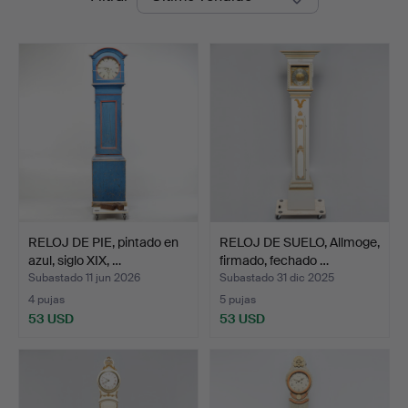
de
Auktionsverk
remate
RELOJ DE PIE, pintado en
RELOJ DE SUELO, Allmoge,
azul, siglo XIX, …
firmado, fechado …
Subastado 11 jun 2026
Subastado 31 dic 2025
4 pujas
5 pujas
53 USD
53 USD