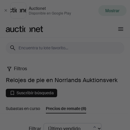
Auctionet
Mostrar
Cerrar
Disponible en Google Play
Auctionet.com
Filtros
Relojes
Relojes de pie en Norrlands Auktionsverk
de
Suscribir búsqueda
pie
Subastas en curso
Precios de remate
(8)
en
Norrlands
Precios
Filtrar