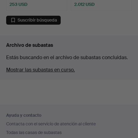
253 USD
2.012 USD
Lote
seleccionado
Suscribir búsqueda
Archivo de subastas
Estás buscando en el archivo de subastas concluidas.
Mostrar las subastas en curso.
Navegación
Ayuda y contacto
en
Contacta con el servicio de atención al cliente
el
Todas las casas de subastas
pie