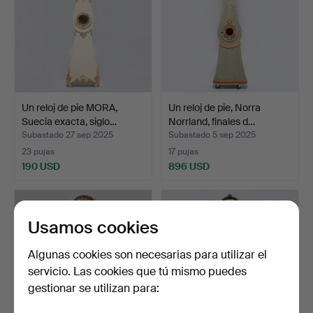
Un reloj de pie MORA,
Un reloj de pie, Norra
Suecia exacta, siglo…
Norrland, finales d…
Subastado 27 sep 2025
Subastado 5 sep 2025
23 pujas
17 pujas
190 USD
896 USD
Usamos cookies
Algunas cookies son necesarias para utilizar el
servicio. Las cookies que tú mismo puedes
gestionar se utilizan para: