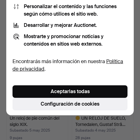
Personalizar el contenido y las funciones
Un reloj de pie, Norra
Un reloj de pie de Dalsland,
según cómo utilices el sitio web.
Norrland, común, 17…
Bengtsfors/Är…
Desarrollar y mejorar Auctionet.
Subastado 15 ago 2025
Subastado 15 ago 2025
32 pujas
11 pujas
Mostrarte y promocionar noticias y
736 USD
253 USD
contenidos en sitios web externos.
Lote
seleccionado
Encontrarás más información en nuestra
Política
de privacidad
.
Aceptarlas todas
Configuración de cookies
Un reloj de pie común del
UN RELOJ DE SUELO,
siglo XIX.
Tornedalen, Gustaf Strå…
Subastado 5 may 2025
Subastado 4 may 2025
9 pujas
28 pujas