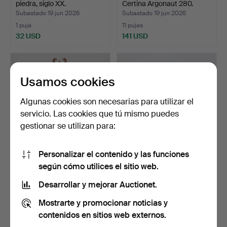
piedra, siglo XX.
Certina Argonaut 280.
Subastado 19 jun 2026
Subastado 19 jun 2026
1 puja
11 pujas
32 USD
141 USD
Usamos cookies
Algunas cookies son necesarias para utilizar el
servicio. Las cookies que tú mismo puedes
gestionar se utilizan para:
Personalizar el contenido y las funciones
RELOJ DE PIE, imperio,
RELOJ DE PULSERA y
según cómo utilices el sitio web.
Inglaterra, primera…
DESPERTADOR 3 piezas.
Subastado 19 jun 2026
Subastado 19 jun 2026
Desarrollar y mejorar Auctionet.
17 pujas
1 puja
Mostrarte y promocionar noticias y
129 USD
32 USD
contenidos en sitios web externos.