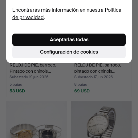
Encontrarás más información en nuestra
Política
de privacidad
.
Aceptarlas todas
Configuración de cookies
RELOJ DE PIE, barroco.
RELOJ DE PIE, barroco,
Pintado con chinois…
pintado con chinois…
Subastado 19 jun 2026
Subastado 17 jun 2026
5 pujas
8 pujas
53 USD
69 USD