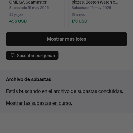
OMEGA Seamaster,
piezas, Boston Watch c…
manual.
Subastado 15 may 2026
Subastado 15 may 2026
44 pujas
16 pujas
496 USD
173 USD
Mostrar más lotes
Suscribir búsqueda
Archivo de subastas
Estás buscando en el archivo de subastas concluidas.
Mostrar las subastas en curso.