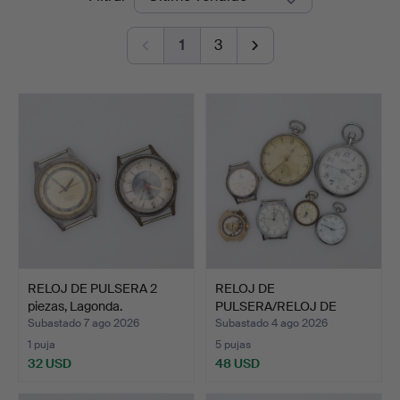
de
1
3
remate
RELOJ DE PULSERA 2
RELOJ DE
piezas, Lagonda.
PULSERA/RELOJ DE
BOLSILLO 7 pieza…
Subastado 7 ago 2026
Subastado 4 ago 2026
1 puja
5 pujas
32 USD
48 USD