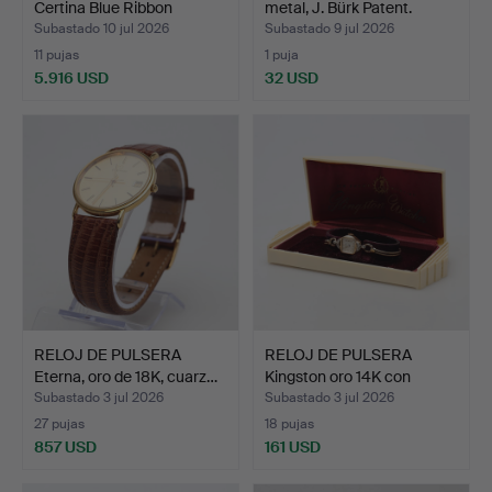
Certina Blue Ribbon
metal, J. Bürk Patent.
Autom…
Subastado 10 jul 2026
Subastado 9 jul 2026
11 pujas
1 puja
5.916 USD
32 USD
Lote
seleccionado
RELOJ DE PULSERA
RELOJ DE PULSERA
Eterna, oro de 18K, cuarz…
Kingston oro 14K con
diam…
Subastado 3 jul 2026
Subastado 3 jul 2026
27 pujas
18 pujas
857 USD
161 USD