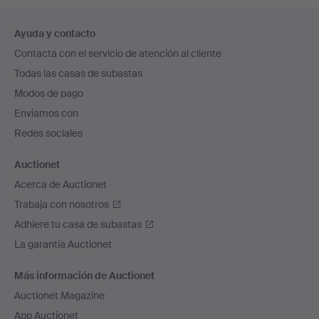
Navegación
Ayuda y contacto
en
Contacta con el servicio de atención al cliente
el
Todas las casas de subastas
pie
Modos de pago
de
Enviamos con
página
Redes sociales
Auctionet
Acerca de Auctionet
Trabaja con nosotros
Adhiere tu casa de subastas
La garantía Auctionet
Más información de Auctionet
Auctionet Magazine
App Auctionet