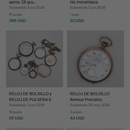
aprox. 7,8 gra…
tid, metal/plata.
Subastado 3 jun 2026
Subastado 3 jun 2026
15 pujas
1 puja
286 USD
32 USD
RELOJ DE BOLSILLO y
RELOJ DE BOLSILLO
RELOJ DE PULSERA 6
Avenue Precision.
pie…
Subastado 3 jun 2026
Subastado 30 may 2026
19 pujas
3 pujas
117 USD
43 USD