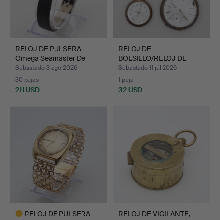
RELOJ DE PULSERA,
RELOJ DE
Omega Seamaster De
BOLSILLO/RELOJ DE
Ville…
PULSERA 4 pieza…
Subastado 3 ago 2026
Subastado 11 jul 2026
30 pujas
1 puja
211 USD
32 USD
RELOJ DE PULSERA
RELOJ DE VIGILANTE,