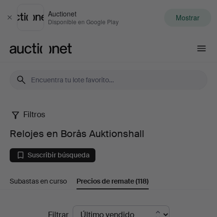
Auctionet
Mostrar
Cerrar
Disponible en Google Play
Auctionet.com
Filtros
Relojes
Relojes en Borås Auktionshall
en
Suscribir búsqueda
Borås
Subastas en curso
Precios de remate
(118)
Auktionshall
Precios
Filtrar