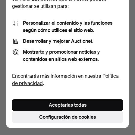
gestionar se utilizan para:
Personalizar el contenido y las funciones
según cómo utilices el sitio web.
Desarrollar y mejorar Auctionet.
ESTUCHE DE RELOJ,
RELOJ DE BOLSILLO CON
Mostrarte y promocionar noticias y
Breitling Avenger II.
ESTUCHE DE PARED, ma…
1 horas 34 min
3 días
contenidos en sitios web externos.
10 pujas
Estimación
59 USD
43 USD
Encontrarás más información en nuestra
Política
de privacidad
.
Suscribir búsqueda
También puedes buscar en
nuestro archivo de
Aceptarlas todas
subastas concluidas
.
Configuración de cookies