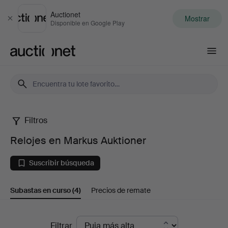
Auctionet
Mostrar
Cerrar
Disponible en Google Play
Auctionet.com
Filtros
Relojes
Relojes en Markus Auktioner
en
Suscribir búsqueda
Markus
Subastas en curso
(4)
Precios de remate
Auktioner
Subastas
Filtrar