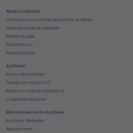
Navegación
Ayuda y contacto
en
Contacta con el servicio de atención al cliente
el
Todas las casas de subastas
pie
Modos de pago
de
Enviamos con
página
Redes sociales
Auctionet
Acerca de Auctionet
Trabaja con nosotros
Adhiere tu casa de subastas
La garantía Auctionet
Más información de Auctionet
Auctionet Magazine
App Auctionet