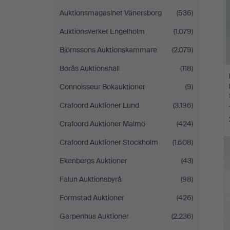
Auktionsmagasinet Vänersborg
(536)
Auktionsverket Engelholm
(1.079)
Björnssons Auktionskammare
(2.079)
Borås Auktionshall
(118)
Connoisseur Bokauktioner
(9)
Crafoord Auktioner Lund
(3.196)
Crafoord Auktioner Malmö
(424)
Crafoord Auktioner Stockholm
(1.608)
Ekenbergs Auktioner
(43)
Falun Auktionsbyrå
(98)
Formstad Auktioner
(426)
Garpenhus Auktioner
(2.236)