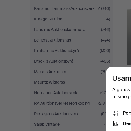
Karlstad Hammarö Auktionsverk
(1.640)
Kurage Auktion
(4)
Laholms Auktionskammare
(746)
Leiflers Auktionshus
(474)
Limhamns Auktionsbyrå
(1.120)
Lysekils Auktionsbyrå
(405)
Markus Auktioner
(392)
Usam
Mauritz Widforss
(9)
Algunas 
Norrlands Auktionsverk
(406)
mismo pu
RA Auktionsverket Norrköping
(2.818)
Per
Roslagens Auktionsverk
(537)
Des
Sajab Vintage
(12)