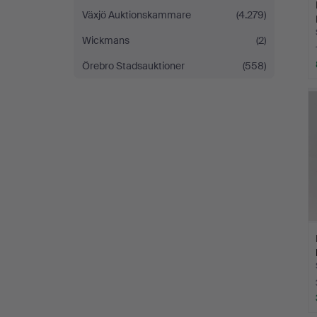
Växjö Auktionskammare
(4.279)
Wickmans
(2)
Örebro Stadsauktioner
(558)