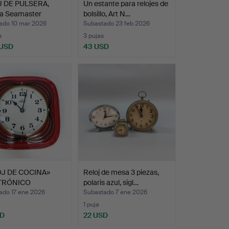
 DE PULSERA,
Un estante para relojes de
 Seamaster
bolsillo, Art N…
si…
ado 10 mar 2026
Subastado 23 feb 2026
s
3 pujas
 USD
43 USD
J DE COCINA»
Reloj de mesa 3 piezas,
TRÓNICO
polaris azul, sigl…
HANS, po…
ado 17 ene 2026
Subastado 7 ene 2026
1 puja
SD
22 USD