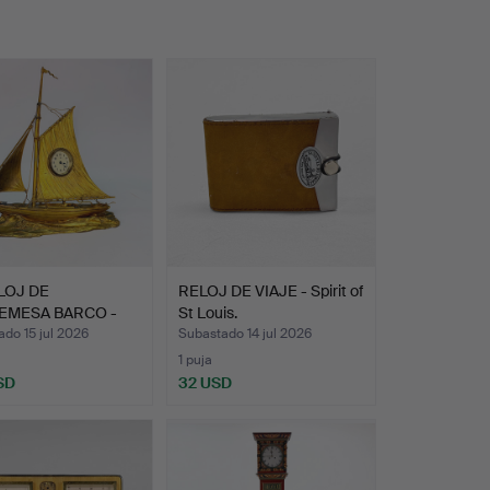
LOJ DE
RELOJ DE VIAJE - Spirit of
EMESA BARCO -
St Louis.
 dorado, J…
do 15 jul 2026
Subastado 14 jul 2026
1 puja
SD
32 USD
onado