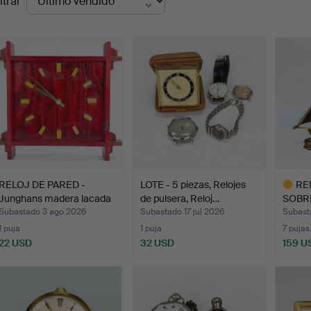
ltrar
de
emate
RELOJ DE PARED -
LOTE - 5 piezas, Relojes
RE
Junghans madera lacada
de pulsera, Reloj…
SOBR
en…
LATÓN
Subastado 3 ago 2026
Subastado 17 jul 2026
Subasta
1 puja
1 puja
7 pujas
22 USD
32 USD
159 U
Lote
selecci