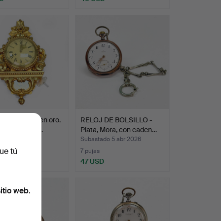
L, chapado en oro.
RELOJ DE BOLSILLO -
ados del sig…
Plata, Mora, con caden…
ado 9 abr 2026
Subastado 5 abr 2026
ue tú
7 pujas
D
47 USD
itio web.