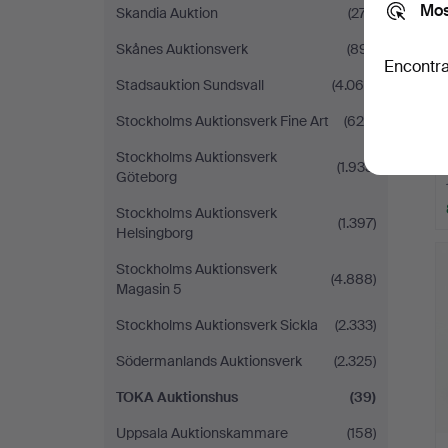
Mos
Skandia Auktion
(277)
Skånes Auktionsverk
(891)
Encontra
Stadsauktion Sundsvall
(4.066)
Stockholms Auktionsverk Fine Art
(625)
Stockholms Auktionsverk
(1.933)
Göteborg
Stockholms Auktionsverk
(1.397)
Helsingborg
Stockholms Auktionsverk
(4.888)
Magasin 5
Stockholms Auktionsverk Sickla
(2.333)
Södermanlands Auktionsverk
(2.325)
TOKA Auktionshus
(39)
Uppsala Auktionskammare
(158)