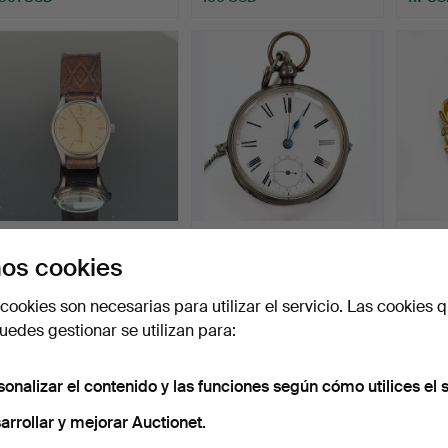
RELOJ DE PULSERA,
RELOJ DE BOLSILLO:
PENDY
os cookies
Caballero, acero Omega
plata, finales del sigl…
A medi
S…
Subastado 28 abr 2026
Subastado 20 abr 2026
Subast
cookies son necesarias para utilizar el servicio. Las cookies q
10 pujas
5 pujas
1 puja
233 USD
53 USD
22 US
edes gestionar se utilizan para:
sonalizar el contenido y las funciones según cómo utilices el s
arrollar y mejorar Auctionet.