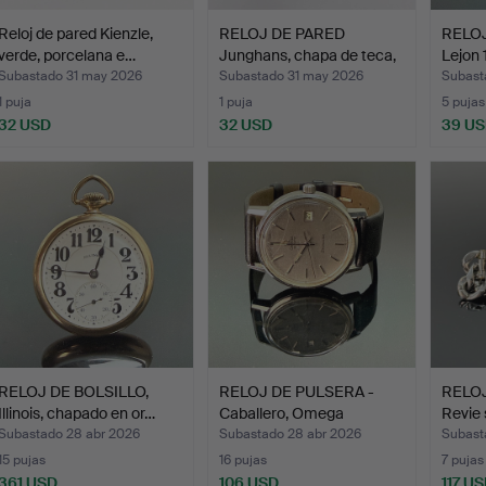
Reloj de pared Kienzle,
RELOJ DE PARED
RELOJ
verde, porcelana e…
Junghans, chapa de teca,
Lejon 
añ…
Subastado 31 may 2026
Subastado 31 may 2026
Subast
1 puja
1 puja
5 pujas
32 USD
32 USD
39 U
RELOJ DE BOLSILLO,
RELOJ DE PULSERA -
RELOJ
Illinois, chapado en or…
Caballero, Omega
Revie 
Seamas…
Subastado 28 abr 2026
Subastado 28 abr 2026
Subast
15 pujas
16 pujas
7 pujas
361 USD
106 USD
117 U