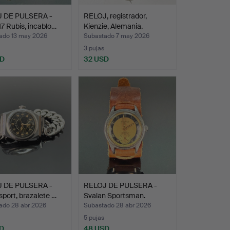
 DE PULSERA -
RELOJ, registrador,
17 Rubis, incablo…
Kienzie, Alemania.
ado 13 may 2026
Subastado 7 may 2026
3 pujas
SD
32 USD
 DE PULSERA -
RELOJ DE PULSERA -
sport, brazalete …
Svalan Sportsman.
ado 28 abr 2026
Subastado 28 abr 2026
5 pujas
SD
48 USD