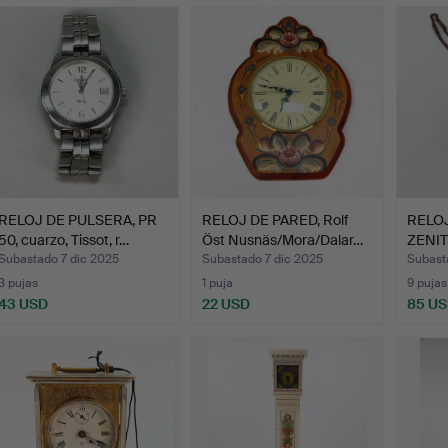
RELOJ DE PULSERA, PR
RELOJ DE PARED, Rolf
RELOJ
50, cuarzo, Tissot, r…
Öst Nusnäs/Mora/Dalar…
ZENIT
relo…
Subastado 7 dic 2025
Subastado 7 dic 2025
Subast
3 pujas
1 puja
9 pujas
43 USD
22 USD
85 U