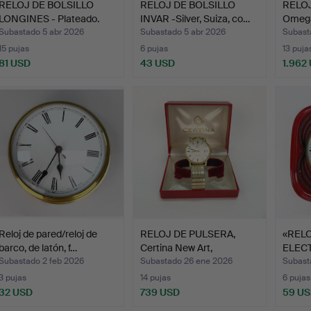
RELOJ DE BOLSILLO
RELOJ DE BOLSILLO
RELOJ
LONGINES - Plateado.
INVAR -Silver, Suiza, co…
Omega
Profes
Subastado 5 abr 2026
Subastado 5 abr 2026
Subast
15 pujas
6 pujas
13 puja
81 USD
43 USD
1.962
Reloj de pared/reloj de
RELOJ DE PULSERA,
«RELO
barco, de latón, f…
Certina New Art,
ELEC
automát…
JUNG
Subastado 2 feb 2026
Subastado 26 ene 2026
Subast
3 pujas
14 pujas
6 pujas
32 USD
739 USD
59 U