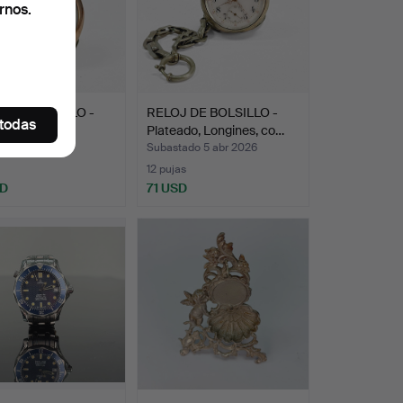
rnos.
 DE BOLSILLO -
RELOJ DE BOLSILLO -
 todas
do, Orion.
Plateado, Longines, co…
ado 5 abr 2026
Subastado 5 abr 2026
12 pujas
SD
71 USD