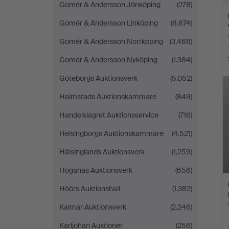
Gomér & Andersson Jönköping
(278)
Gomér & Andersson Linköping
(8.874)
Gomér & Andersson Norrköping
(3.468)
Gomér & Andersson Nyköping
(1.384)
Göteborgs Auktionsverk
(5.052)
Halmstads Auktionskammare
(849)
Handelslagret Auktionsservice
(716)
Helsingborgs Auktionskammare
(4.521)
Hälsinglands Auktionsverk
(1.259)
Höganäs Auktionsverk
(656)
Höörs Auktionshall
(1.382)
Kalmar Auktionsverk
(2.246)
Karljohan Auktioner
(256)