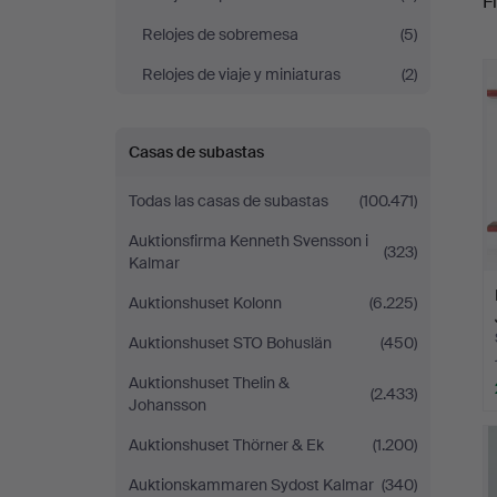
Fi
Relojes de sobremesa
(5)
r
Relojes de viaje y miniaturas
(2)
Casas de subastas
Todas las casas de subastas
(100.471)
Auktionsfirma Kenneth Svensson i
(323)
Kalmar
Auktionshuset Kolonn
(6.225)
Auktionshuset STO Bohuslän
(450)
Auktionshuset Thelin &
(2.433)
Johansson
Auktionshuset Thörner & Ek
(1.200)
Auktionskammaren Sydost Kalmar
(340)