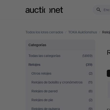
Auctionet.com
Todos los lotes cerrados
/
TOKA Auktionshus
/
Relo
Relojes
Categorías
en
Todas las categorías
(1.669)
Relojes
(39)
TOKA
Otros relojes
(2)
Auktionshus
Relojes de bolsillo y cronómetros
(11)
Relojes de pared
(8)
Relojes de pie
(2)
P
Relojes de pulsera
(9)