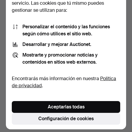
servicio. Las cookies que tú mismo puedes
gestionar se utilizan para:
Personalizar el contenido y las funciones
según cómo utilices el sitio web.
Desarrollar y mejorar Auctionet.
TISSOT, reloj de pulsera, 17
RELOJ DE PULSERA, oro
Mostrarte y promocionar noticias y
mm, oro blanc…
de 14K, primer cuart…
contenidos en sitios web externos.
6 días
1 día
9 pujas
Estimación
Encontrarás más información en nuestra
Política
792 USD
422 USD
de privacidad
.
Suscribir búsqueda
Aceptarlas todas
También puedes buscar en
nuestro archivo de
subastas concluidas
.
Configuración de cookies