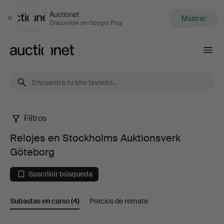
Auctionet
Mostrar
Cerrar
Disponible en Google Play
Auctionet.com
Filtros
Relojes
Relojes en Stockholms Auktionsverk
en
Göteborg
Stockholms
Suscribir búsqueda
Auktionsverk
Subastas en curso
(4)
Precios de remate
Göteborg