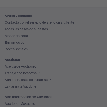
Navegación
Ayuda y contacto
en
Contacta con el servicio de atención al cliente
el
Todas las casas de subastas
pie
Modos de pago
de
Enviamos con
página
Redes sociales
Auctionet
Acerca de Auctionet
Trabaja con nosotros
Adhiere tu casa de subastas
La garantía Auctionet
Más información de Auctionet
Auctionet Magazine