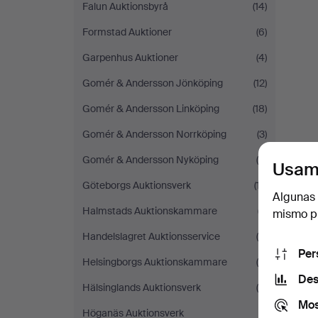
Falun Auktionsbyrå
(14)
Formstad Auktioner
(6)
Garpenhus Auktioner
(4)
Gomér & Andersson Jönköping
(12)
Gomér & Andersson Linköping
(18)
Gomér & Andersson Norrköping
(3)
Gomér & Andersson Nyköping
(6)
Usam
Göteborgs Auktionsverk
(17)
Algunas 
Halmstads Auktionskammare
(7)
mismo pu
Handelslagret Auktionsservice
(5)
Per
Helsingborgs Auktionskammare
(8)
Des
Hälsinglands Auktionsverk
(6)
Mos
Höganäs Auktionsverk
(1)