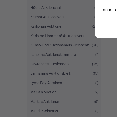
Höörs Auktionshall
(5)
Encontra
Kalmar Auktionsverk
(8)
Karljohan Auktioner
(22)
Karlstad Hammarö Auktionsverk
(2)
Kunst- und Auktionshaus Kleinhenz
(60)
Laholms Auktionskammare
(1)
Lawrences Auctioneers
(25)
Limhamns Auktionsbyrå
(15)
Lyme Bay Auctions
(1)
Ma San Auction
(2)
Markus Auktioner
(9)
Mauritz Widforss
(1)