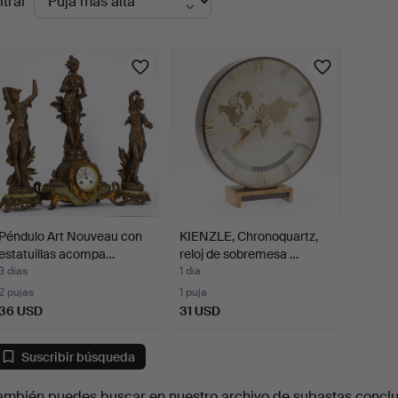
ltrar
en
urso
Péndulo Art Nouveau con
KIENZLE, Chronoquartz,
estatuillas acompa…
reloj de sobremesa …
3 días
1 día
2 pujas
1 puja
36 USD
31 USD
Suscribir búsqueda
ambién puedes buscar en
nuestro archivo de subastas concl