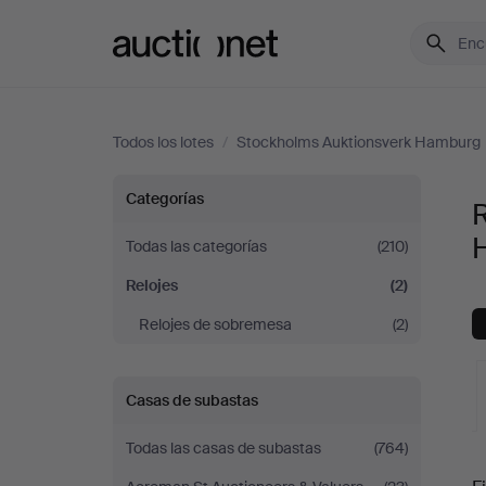
Auctionet.com
Todos los lotes
/
Stockholms Auktionsverk Hamburg
Relojes
Categorías
R
en
Todas las categorías
(210)
Relojes
(2)
Stockholms
Relojes de sobremesa
(2)
Auktionsverk
Hamburg
Casas de subastas
Todas las casas de subastas
(764)
S