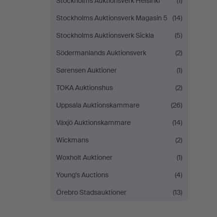
Stockholms Auktionsverk Helsinki
(1)
Stockholms Auktionsverk Magasin 5
(14)
Stockholms Auktionsverk Sickla
(5)
Södermanlands Auktionsverk
(2)
Sørensen Auktioner
(1)
TOKA Auktionshus
(2)
Uppsala Auktionskammare
(26)
Växjö Auktionskammare
(14)
Wickmans
(2)
Woxholt Auktioner
(1)
Young's Auctions
(4)
Örebro Stadsauktioner
(13)