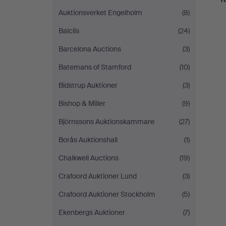
Auktionsverket Engelholm
(8)
Balclis
(24)
Barcelona Auctions
(3)
Batemans of Stamford
(10)
Bidstrup Auktioner
(3)
Bishop & Miller
(9)
Björnssons Auktionskammare
(27)
Borås Auktionshall
(1)
Chalkwell Auctions
(19)
Crafoord Auktioner Lund
(3)
Crafoord Auktioner Stockholm
(5)
Ekenbergs Auktioner
(7)