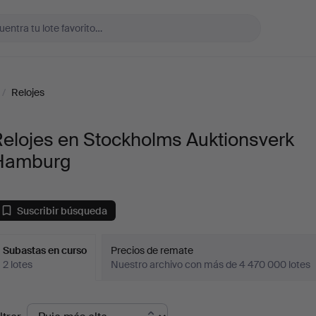
/
Relojes
elojes en Stockholms Auktionsverk
Hamburg
Suscribir búsqueda
Subastas en curso
Precios de remate
2 lotes
Nuestro archivo con más de 4 470 000 lotes
ubastas