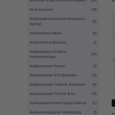
Fi
Acreman St Auctioneers & Valuers
(23)
Arce Auctions
(13)
c
Auktionsfirma Kenneth Svensson i
(5)
Kalmar
Auktionshaus Blank
(9)
Auktionshaus Bossard
(1)
Auktionshaus Stuber's
(41)
Hammerschlag
Auktionshuset Kolonn
(7)
Auktionshuset STO Bohuslän
(11)
Auktionshuset Thelin & Johansson
(9)
Auktionshuset Thörner & Ek
(11)
Auktionskammaren Sydost Kalmar
(5)
Auktionsmagasinet Vänersborg
(1)
T