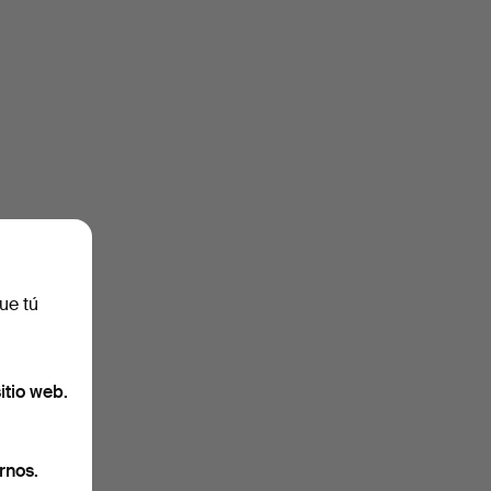
ue tú
itio web.
rnos.