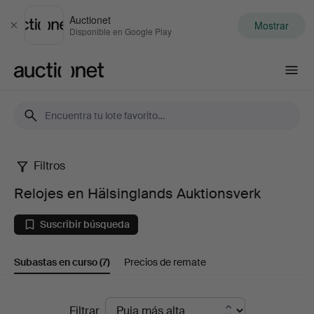
Auctionet
Mostrar
Cerrar
Disponible en Google Play
Auctionet.com
Filtros
Relojes
Relojes en Hälsinglands Auktionsverk
en
Suscribir búsqueda
Hälsinglands
Subastas en curso
(7)
Precios de remate
Auktionsverk
Subastas
Filtrar