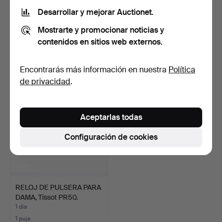
Desarrollar y mejorar Auctionet.
RELOJ DE PULSERA,
RELOJ DE PULSERA,
Mostrarte y promocionar noticias y
Longines Lungomare.
Certina, T + C, Town and…
11 días
11 días
contenidos en sitios web externos.
5 pujas
4 pujas
132 USD
53 USD
Encontrarás más información en nuestra
Política
de privacidad
.
Aceptarlas todas
Configuración de cookies
RELOJ DE PULSERA PARA
DAMA, Tissot PR50.
1 día
1 puja