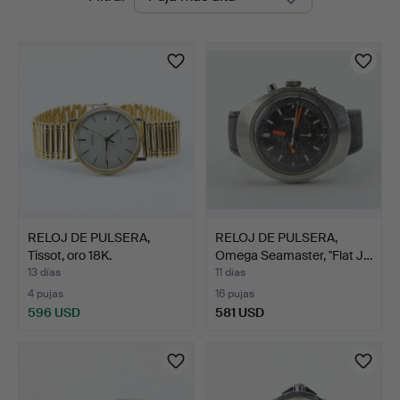
en
curso
RELOJ DE PULSERA,
RELOJ DE PULSERA,
Tissot, oro 18K.
Omega Seamaster, "Flat J…
13 días
11 días
4 pujas
16 pujas
596 USD
581 USD