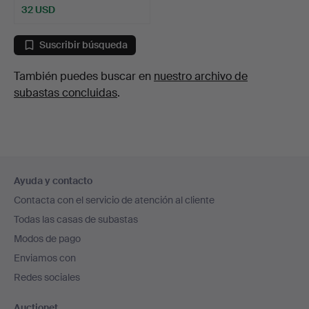
32 USD
Suscribir búsqueda
También puedes buscar en
nuestro archivo de
subastas concluidas
.
Navegación
Ayuda y contacto
en
Contacta con el servicio de atención al cliente
el
Todas las casas de subastas
pie
Modos de pago
de
Enviamos con
página
Redes sociales
Auctionet