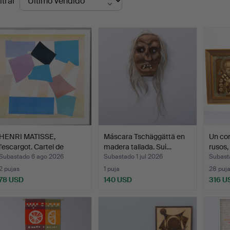
ltrar
de
emate
HENRI MATISSE,
Máscara Tschäggättä en
Un con
l'escargot. Cartel de
madera tallada. Sui…
rusos,
expos…
Subastado 6 ago 2026
Subastado 1 jul 2026
Subast
2 pujas
1 puja
28 puj
78 USD
140 USD
316 U