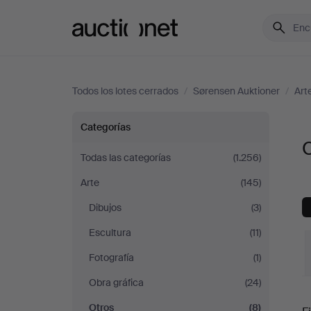
Auctionet.com
Todos los lotes cerrados
/
Sørensen Auktioner
/
Art
Otros
Categorías
O
en
Todas las categorías
(1.256)
Arte
(145)
Sørensen
Dibujos
(3)
Auktioner
Escultura
(11)
Fotografía
(1)
Obra gráfica
(24)
P
Otros
(8)