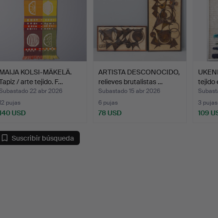
MAIJA KOLSI-MÄKELÄ.
ARTISTA DESCONOCIDO,
UKEN
Tapiz / arte tejido. F…
relieves brutalistas …
tejid
múlt…
Subastado 22 abr 2026
Subastado 15 abr 2026
Subast
12 pujas
6 pujas
3 pujas
140 USD
78 USD
109 U
Suscribir búsqueda