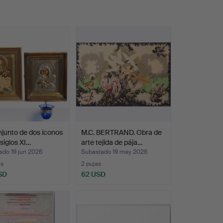
junto de dos iconos
M.C. BERTRAND. Obra de
 siglos XI…
arte tejida de pája…
ado 19 jun 2026
Subastado 19 may 2026
as
2 pujas
SD
62 USD