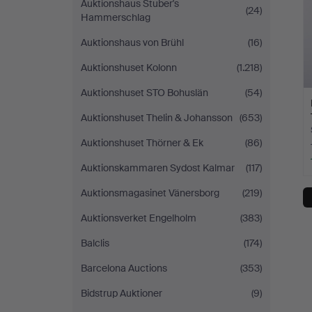
Auktionshaus Stuber's
(24)
Hammerschlag
Auktionshaus von Brühl
(16)
Auktionshuset Kolonn
(1.218)
Auktionshuset STO Bohuslän
(54)
Auktionshuset Thelin & Johansson
(653)
Auktionshuset Thörner & Ek
(86)
Auktionskammaren Sydost Kalmar
(117)
Auktionsmagasinet Vänersborg
(219)
Auktionsverket Engelholm
(383)
Balclis
(174)
Barcelona Auctions
(353)
Bidstrup Auktioner
(9)