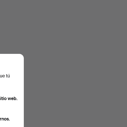
ue tú
itio web.
rnos.