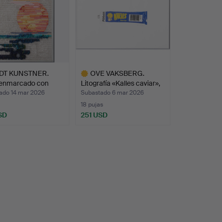
DT KUNSTNER.
OVE VAKSBERG.
o enmarcado con
Litografía «Kalles caviar»,
…
ado 14 mar 2026
Subastado 6 mar 2026
18 pujas
SD
251 USD
Lote
seleccionado