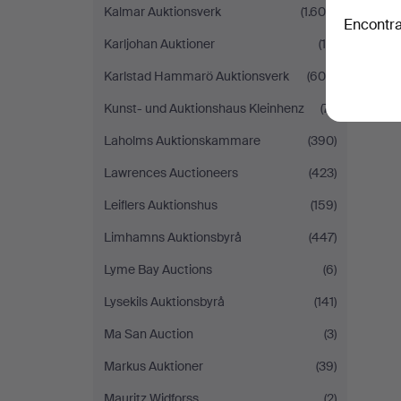
Kalmar Auktionsverk
(1.605)
Encontra
Karljohan Auktioner
(10)
Karlstad Hammarö Auktionsverk
(609)
Kunst- und Auktionshaus Kleinhenz
(71)
Laholms Auktionskammare
(390)
Lawrences Auctioneers
(423)
Leiflers Auktionshus
(159)
Limhamns Auktionsbyrå
(447)
Lyme Bay Auctions
(6)
Lysekils Auktionsbyrå
(141)
Ma San Auction
(3)
Markus Auktioner
(39)
Mauritz Widforss
(2)