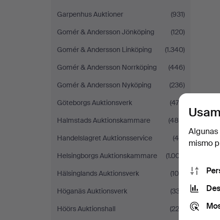
Garpenhus Auktioner
(931)
Gomér & Andersson Jönköping
(120)
Gomér & Andersson Linköping
(1.340)
Gomér & Andersson Norrköping
(446)
Gomér & Andersson Nyköping
(236)
Göteborgs Auktionsverk
(472)
Usam
Halmstads Auktionskammare
(485)
Algunas 
Handelslagret Auktionsservice
(48)
mismo pu
Helsingborgs Auktionskammare
(1.007)
Per
Hälsinglands Auktionsverk
(108)
Des
Höganäs Auktionsverk
(337)
Mos
Höörs Auktionshall
(222)