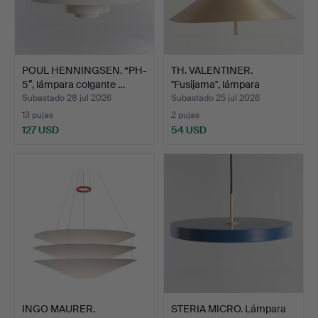
POUL HENNINGSEN. “PH-
TH. VALENTINER.
5”, lámpara colgante …
"Fusijama", lámpara
colgan…
Subastado 28 jul 2026
Subastado 25 jul 2026
13 pujas
2 pujas
127 USD
54 USD
INGO MAURER.
STERIA MICRO. Lámpara