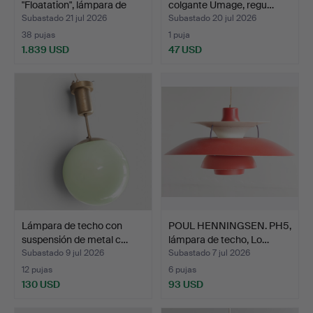
"Floatation", lámpara de
colgante Umage, regu…
tech…
Subastado 21 jul 2026
Subastado 20 jul 2026
38 pujas
1 puja
1.839 USD
47 USD
Lámpara de techo con
POUL HENNINGSEN. PH5,
suspensión de metal c…
lámpara de techo, Lo…
Subastado 9 jul 2026
Subastado 7 jul 2026
12 pujas
6 pujas
130 USD
93 USD