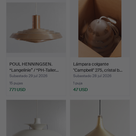
POUL HENNINGSEN.
Lámpara colgante
“Langelinie” / “PH-Taller…
"Campbell" 275, cristal b…
Subastado 29 jul 2026
Subastado 28 jul 2026
15 pujas
1 puja
771 USD
47 USD