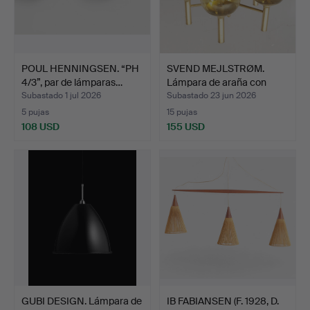
POUL HENNINGSEN. “PH
SVEND MEJLSTRØM.
4/3”, par de lámparas…
Lámpara de araña con
apli…
Subastado 1 jul 2026
Subastado 23 jun 2026
5 pujas
15 pujas
108 USD
155 USD
GUBI DESIGN. Lámpara de
IB FABIANSEN (F. 1928, D.