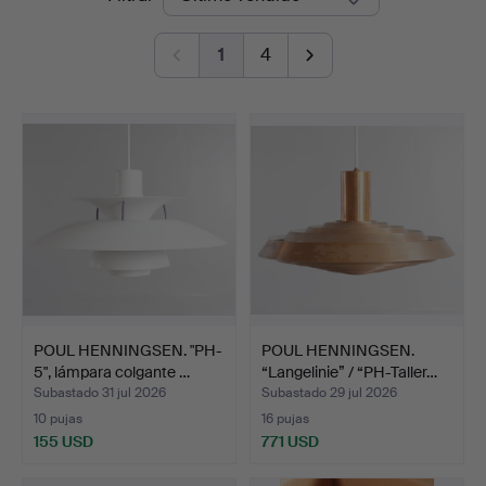
de
Auktioner
1
4
remate
POUL HENNINGSEN. "PH-
POUL HENNINGSEN.
5", lámpara colgante …
“Langelinie” / “PH-Taller…
Subastado 31 jul 2026
Subastado 29 jul 2026
10 pujas
16 pujas
155 USD
771 USD