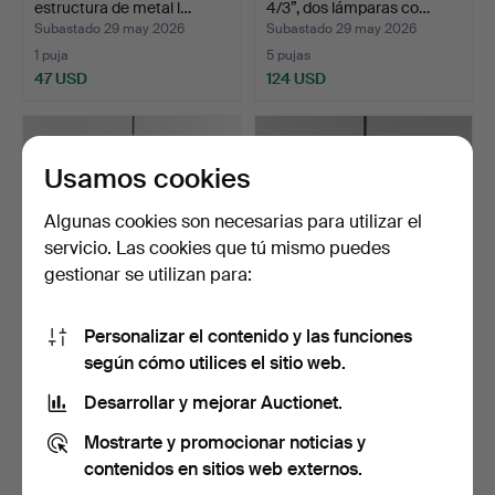
estructura de metal l…
4/3”, dos lámparas co…
Subastado 29 may 2026
Subastado 29 may 2026
1 puja
5 pujas
47 USD
124 USD
Usamos cookies
Algunas cookies son necesarias para utilizar el
servicio. Las cookies que tú mismo puedes
gestionar se utilizan para:
Personalizar el contenido y las funciones
VERNER PANTON. "FUN
JO HAMMERBORG.
según cómo utilices el sitio web.
1DM", lámpara de techo…
"Diskos", lámpara colgante
…
Subastado 29 may 2026
Subastado 28 may 2026
Desarrollar y mejorar Auctionet.
4 pujas
3 pujas
Mostrarte y promocionar noticias y
617 USD
78 USD
contenidos en sitios web externos.