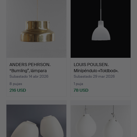
ANDERS PEHRSON.
LOUIS POULSEN.
“Bumling”, lámpara
Minipéndulo «Toldbod».
colgant…
Vidr…
Subastado 14 abr 2026
Subastado 29 mar 2026
8 pujas
1 puja
216 USD
78 USD