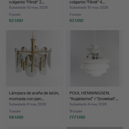
colgante "Flindt" 2…
colgante "Flindt" 4…
Subastado 10 may 2026
Subastado 10 may 2026
3 pujas
3 pujas
62 USD
62 USD
Lámpara de araña de latón,
POUL HENNINGSEN.
montada con pan…
“Kuglelamel” / "Snowball"…
Subastado 9 may 2026
Subastado 4 may 2026
3 pujas
19 pujas
58 USD
777 USD