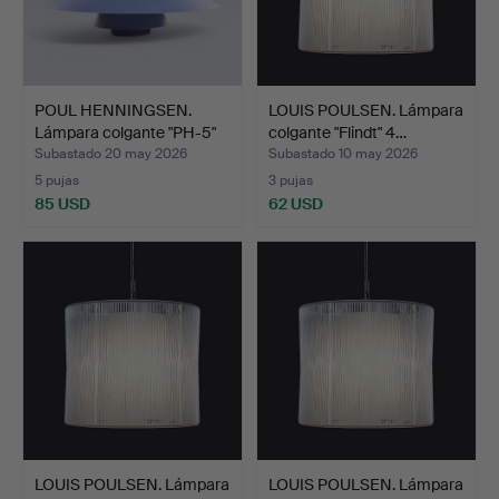
POUL HENNINGSEN.
LOUIS POULSEN. Lámpara
Lámpara colgante "PH-5"
colgante "Flindt" 4…
c…
Subastado 20 may 2026
Subastado 10 may 2026
5 pujas
3 pujas
85 USD
62 USD
LOUIS POULSEN. Lámpara
LOUIS POULSEN. Lámpara