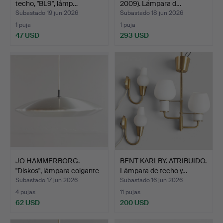
techo, "BL9", lámp…
2009). Lámpara d…
Subastado 19 jun 2026
Subastado 18 jun 2026
1 puja
1 puja
47 USD
293 USD
JO HAMMERBORG.
BENT KARLBY. ATRIBUIDO.
"Diskos", lámpara colgante
Lámpara de techo y…
…
Subastado 17 jun 2026
Subastado 16 jun 2026
4 pujas
11 pujas
62 USD
200 USD