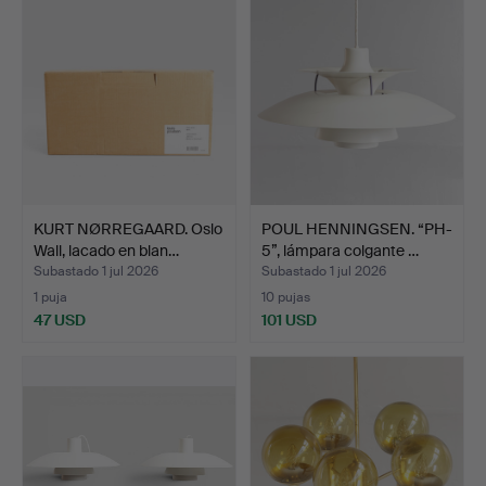
KURT NØRREGAARD. Oslo
POUL HENNINGSEN. “PH-
Wall, lacado en blan…
5”, lámpara colgante …
Subastado 1 jul 2026
Subastado 1 jul 2026
1 puja
10 pujas
47 USD
101 USD