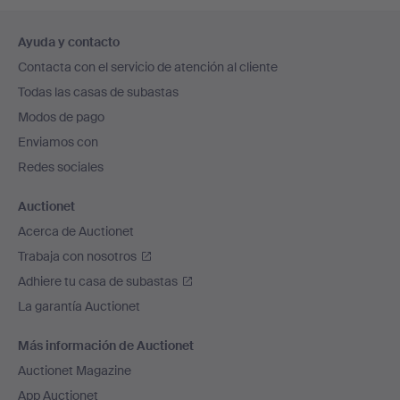
Navegación
Ayuda y contacto
en
Contacta con el servicio de atención al cliente
el
Todas las casas de subastas
pie
Modos de pago
de
Enviamos con
página
Redes sociales
Auctionet
Acerca de Auctionet
Trabaja con nosotros
Adhiere tu casa de subastas
La garantía Auctionet
Más información de Auctionet
Auctionet Magazine
App Auctionet