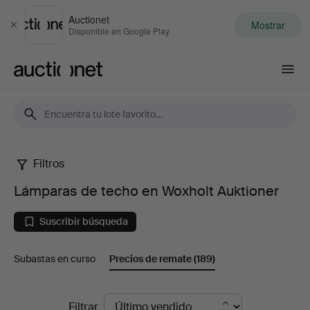
Auctionet
Mostrar
Cerrar
Disponible en Google Play
Auctionet.com
Filtros
Lámparas
Lámparas de techo en Woxholt Auktioner
de
Suscribir búsqueda
techo
Subastas en curso
Precios de remate
(189)
en
Woxholt
Precios
Filtrar