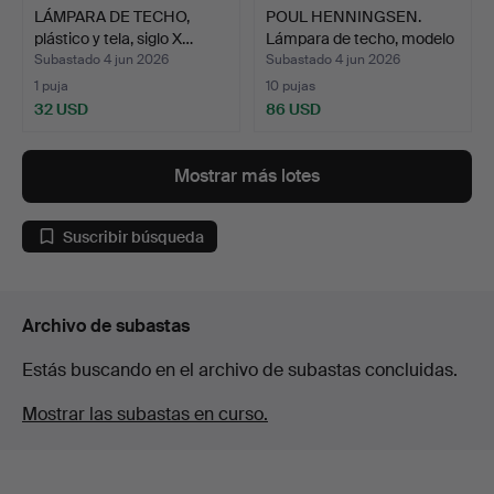
LÁMPARA DE TECHO,
POUL HENNINGSEN.
plástico y tela, siglo X…
Lámpara de techo, modelo
…
Subastado 4 jun 2026
Subastado 4 jun 2026
1 puja
10 pujas
32 USD
86 USD
Mostrar más lotes
Suscribir búsqueda
Archivo de subastas
Estás buscando en el archivo de subastas concluidas.
Mostrar las subastas en curso.