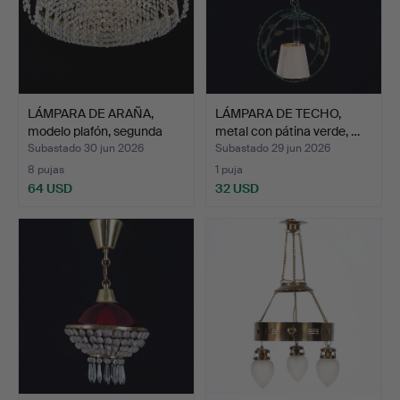
LÁMPARA DE ARAÑA,
LÁMPARA DE TECHO,
modelo plafón, segunda
metal con pátina verde, …
m…
Subastado 30 jun 2026
Subastado 29 jun 2026
8 pujas
1 puja
64 USD
32 USD