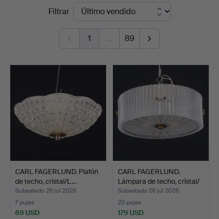
Precios
Filtrar
Sundsvall
de
1
…
89
remate
CARL FAGERLUND. Plafón
CARL FAGERLUND.
de techo, cristal/L…
Lámpara de techo, cristal/
…
Subastado 26 jul 2026
Subastado 26 jul 2026
7 pujas
20 pujas
69 USD
179 USD