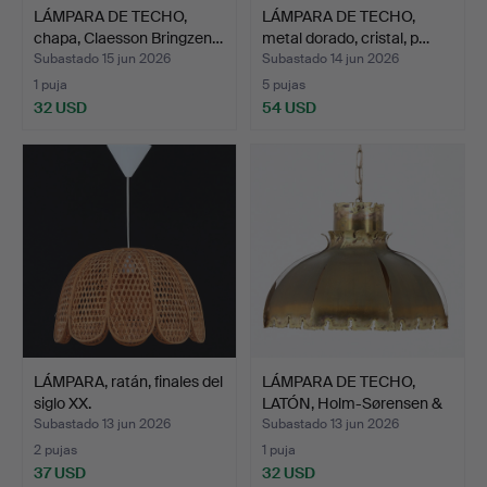
LÁMPARA DE TECHO,
LÁMPARA DE TECHO,
chapa, Claesson Bringzen…
metal dorado, cristal, p…
Subastado 15 jun 2026
Subastado 14 jun 2026
1 puja
5 pujas
32 USD
54 USD
LÁMPARA, ratán, finales del
LÁMPARA DE TECHO,
siglo XX.
LATÓN, Holm-Sørensen &
C…
Subastado 13 jun 2026
Subastado 13 jun 2026
2 pujas
1 puja
37 USD
32 USD