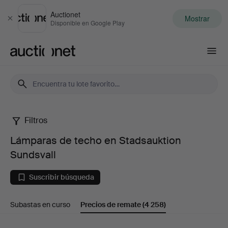
Auctionet
Mostrar
Cerrar
Disponible en Google Play
Auctionet.com
Filtros
Lámparas
Lámparas de techo en Stadsauktion
de
Sundsvall
techo
Suscribir búsqueda
en
Subastas en curso
Precios de remate
(4 258)
Stadsauktion