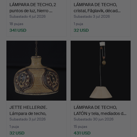
LÁMPARA DE TECHO, 2
LÁMPARA DE TECHO,
puntos de luz, hierro …
cristal, Fåglavik, décad…
Subastado 4 jul 2026
Subastado 3 jul 2026
18 pujas
1 puja
341 USD
32 USD
JETTE HELLERØE.
LÁMPARA DE TECHO,
Lámpara de techo,
LATÓN y tela, mediados d…
cerámica…
Subastado 3 jul 2026
Subastado 30 jun 2026
1 puja
15 pujas
32 USD
431 USD