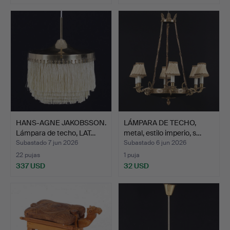
HANS-AGNE JAKOBSSON.
LÁMPARA DE TECHO,
Lámpara de techo, LAT…
metal, estilo imperio, s…
Subastado 7 jun 2026
Subastado 6 jun 2026
22 pujas
1 puja
337 USD
32 USD