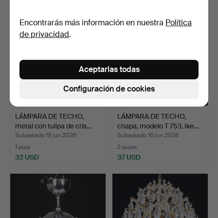
Encontrarás más información en nuestra
Política
de privacidad
.
Aceptarlas todas
Configuración de cookies
LÁMPARA DE TECHO,
LÁMPARA DE TECHO,
metal con tulipa de cris…
chapa, modelo T 753, Ike…
Subastado 19 jun 2026
Subastado 16 jun 2026
1 puja
2 pujas
32 USD
37 USD