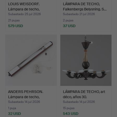
LOUIS WEISDORF.
LÁMPARA DE TECHO,
Lámpara de techo,
Falkenbergs Belysning. S…
"Konkyli…
Subastado 25 jul 2026
Subastado 21 jul 2026
21 pujas
2 pujas
579 USD
37 USD
ANDERS PEHRSON.
LÁMPARA DE TECHO, art
Lámpara de techo,
déco, años 30.
"Supertu…
Subastado 14 jul 2026
Subastado 14 jul 2026
1 puja
15 pujas
32 USD
543 USD