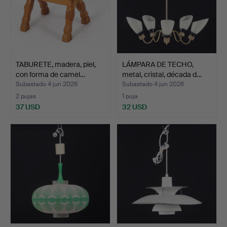
TABURETE, madera, piel,
LÁMPARA DE TECHO,
con forma de camel…
metal, cristal, década d…
Subastado 4 jun 2026
Subastado 4 jun 2026
2 pujas
1 puja
37 USD
32 USD