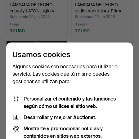
LÁMPARA DE TECHO,
LÁMPARA DE TECHO,
cristal y LATÓN, siglo X…
estilo modernista. Prime…
Subastado 26 jun 2026
Subastado 26 jun 2026
1 puja
3 pujas
32 USD
37 USD
Usamos cookies
Algunas cookies son necesarias para utilizar el
servicio. Las cookies que tú mismo puedes
gestionar se utilizan para:
Personalizar el contenido y las funciones
según cómo utilices el sitio web.
LOUISE HEDERSTRÖM.
LÁMPARA DE TECHO,
Lámpara de techo, "Glad…
cristal, segunda mitad d…
Desarrollar y mejorar Auctionet.
Subastado 25 jun 2026
Subastado 23 jun 2026
Mostrarte y promocionar noticias y
1 puja
3 pujas
32 USD
37 USD
contenidos en sitios web externos.