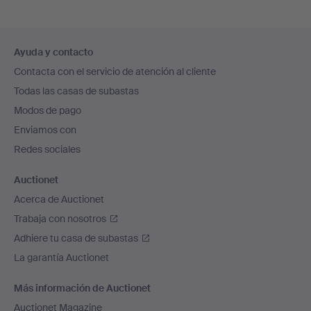
Navegación
Ayuda y contacto
en
Contacta con el servicio de atención al cliente
el
Todas las casas de subastas
pie
Modos de pago
de
Enviamos con
página
Redes sociales
Auctionet
Acerca de Auctionet
Trabaja con nosotros
Adhiere tu casa de subastas
La garantía Auctionet
Más información de Auctionet
Auctionet Magazine