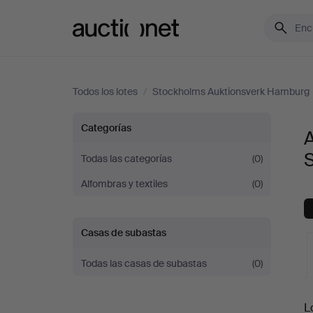
Auctionet.com
Todos los lotes
/
Stockholms Auktionsverk Hamburg
Alfombras
Categorías
A
y
Todas las categorías
(0)
Alfombras y textiles
(0)
textiles
orientales
Casas de subastas
en
Todas las casas de subastas
(0)
Stockholms
S
L