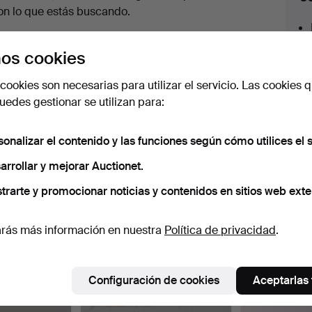
en
on lo que estás buscando.
urso
az clic en
Suscribir búsqueda
y recibirás un
os cookies
orreo tan pronto como dispongamos del lote.
cookies son necesarias para utilizar el servicio. Las cookies q
edes gestionar se utilizan para:
sonalizar el contenido y las funciones según cómo utilices el s
 nuestro archivo que coinciden con tu b
arrollar y mejorar Auctionet.
trarte y promocionar noticias y contenidos en sitios web exte
rás más información en nuestra
Política de privacidad
.
Configuración de cookies
Aceptarlas