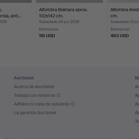
,
Alfombra Bokhara aprox.
Alfombra Kesh
rsia, anti…
102x142 cm.
cm.
2026
Subastado 24 jun 2026
Subastado 21 ju
Estimación
Estimación
116 USD
463 USD
Auctionet
M
Acerca de Auctionet
A
Trabaja con nosotros
A
Adhiere tu casa de subastas
A
La garantía Auctionet
Ar
T