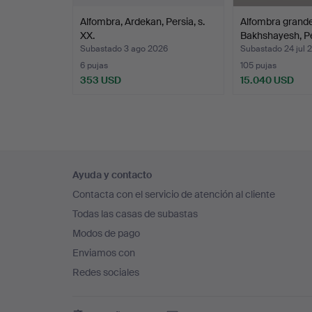
Alfombra, Ardekan, Persia, s.
Alfombra grande
XX.
Bakhshayesh, Pe
Subastado 3 ago 2026
Subastado 24 jul 
6 pujas
105 pujas
353 USD
15.040 USD
Navegación
Ayuda y contacto
en
Contacta con el servicio de atención al cliente
el
Todas las casas de subastas
pie
Modos de pago
de
Enviamos con
página
Redes sociales