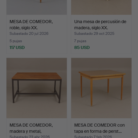
MESA DE COMEDOR,
Una mesa de percusión de
roble, siglo XX.
madera, siglo XX.
Subastado 20 jul 2026
Subastado 29 oct 2025
5 pujas
7 pujas
117 USD
85 USD
MESA DE COMEDOR,
MESA DE COMEDOR con
madera y metal,
tapa en forma de perst…
contempor…
Subastado 23 abr 2026
Subastado 7 feb 2026