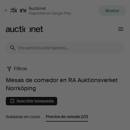
Auctionet
Mostrar
Cerrar
Disponible en Google Play
Auctionet.com
Filtros
Mesas
Mesas de comedor en RA Auktionsverket
de
Norrköping
comedor
Suscribir búsqueda
en
Subastas en curso
Precios de remate
(27)
RA