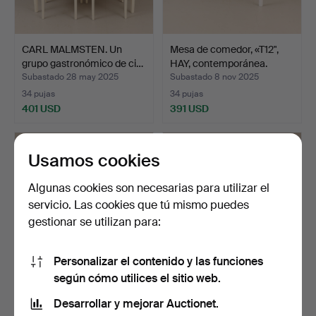
CARL MALMSTEN. Un
Mesa de comedor, «T12",
grupo gastronómico de ci…
HAY, contemporánea.
Subastado 28 may 2025
Subastado 8 nov 2025
34 pujas
34 pujas
401 USD
391 USD
Usamos cookies
Algunas cookies son necesarias para utilizar el
servicio. Las cookies que tú mismo puedes
gestionar se utilizan para:
Personalizar el contenido y las funciones
según cómo utilices el sitio web.
SVANTE SKOGH. Una
MESA DE COMEDOR, pino,
mesa de comedor,
siglo XX.
Desarrollar y mejorar Auctionet.
«Vindö»…
Subastado 17 nov 2025
Subastado 27 abr 2026