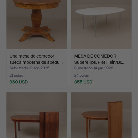
Una mesa de comedor
MESA DE COMEDOR,
sueca moderna de abedu…
Superellips, Piet Hein/Br…
Subastado 13 sep 2025
Subastado 14 jun 2026
21 pujas
24 pujas
960 USD
855 USD