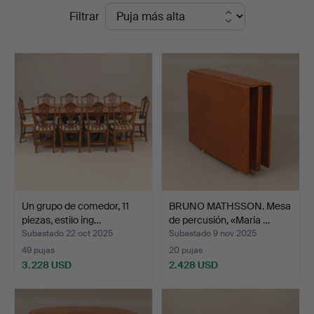
Precios
Filtrar
Auktionsverket
de
Norrköping
remate
Un grupo de comedor, 11
BRUNO MATHSSON. Mesa
piezas, estilo ing…
de percusión, «Maria …
Subastado 22 oct 2025
Subastado 9 nov 2025
49 pujas
20 pujas
3.228 USD
2.428 USD