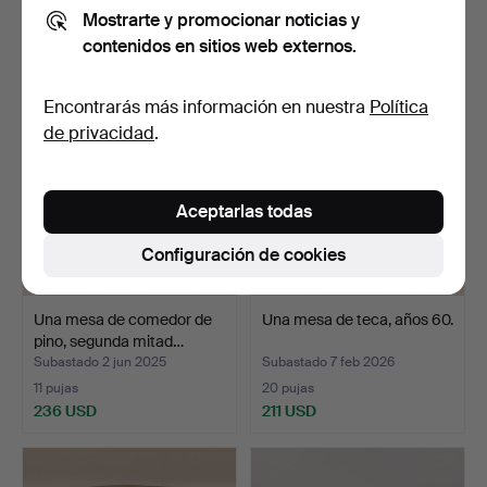
Mostrarte y promocionar noticias y
32 pujas
23 pujas
contenidos en sitios web externos.
310 USD
276 USD
Encontrarás más información en nuestra
Política
de privacidad
.
Aceptarlas todas
Configuración de cookies
Una mesa de comedor de
Una mesa de teca, años 60.
pino, segunda mitad…
Subastado 2 jun 2025
Subastado 7 feb 2026
11 pujas
20 pujas
236 USD
211 USD