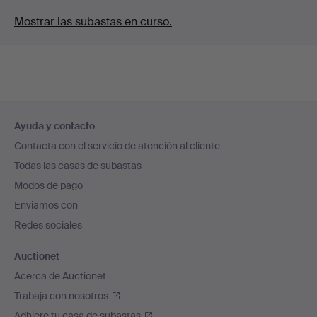
Mostrar las subastas en curso.
Navegación
Ayuda y contacto
en
Contacta con el servicio de atención al cliente
el
Todas las casas de subastas
pie
Modos de pago
de
Enviamos con
página
Redes sociales
Auctionet
Acerca de Auctionet
Trabaja con nosotros
Adhiere tu casa de subastas