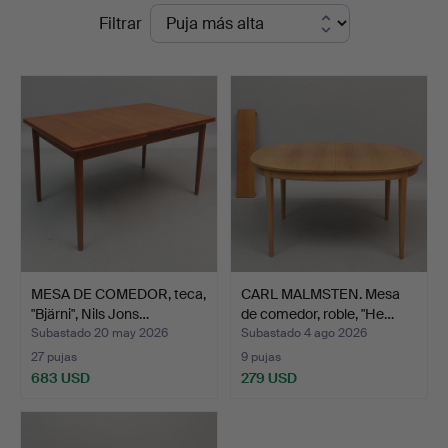
Precios
Filtrar
Auktioner
de
remate
MESA DE COMEDOR, teca,
CARL MALMSTEN. Mesa
"Bjärni", Nils Jons…
de comedor, roble, "He…
Subastado 20 may 2026
Subastado 4 ago 2026
27 pujas
9 pujas
683 USD
279 USD