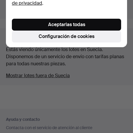
de privacidad
.
Mostrar las subastas en curso.
Aceptarlas todas
Configuración de cookies
Lotes en Suecia
Estás viendo únicamente los lotes en Suecia.
Disponemos de un servicio de envío con tarifas planas
para todas nuestras piezas.
Mostrar lotes fuera de Suecia
Navegación
Ayuda y contacto
en
Contacta con el servicio de atención al cliente
el