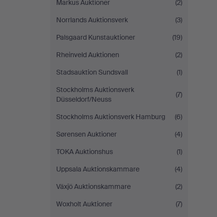
Markus Auktioner
(2)
Norrlands Auktionsverk
(3)
Palsgaard Kunstauktioner
(19)
Rheinveld Auktionen
(2)
Stadsauktion Sundsvall
(1)
Stockholms Auktionsverk
(7)
Düsseldorf/Neuss
Stockholms Auktionsverk Hamburg
(6)
Sørensen Auktioner
(4)
TOKA Auktionshus
(1)
Uppsala Auktionskammare
(4)
Växjö Auktionskammare
(2)
Woxholt Auktioner
(7)