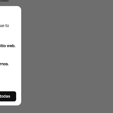
ue tú
itio web.
rnos.
 todas