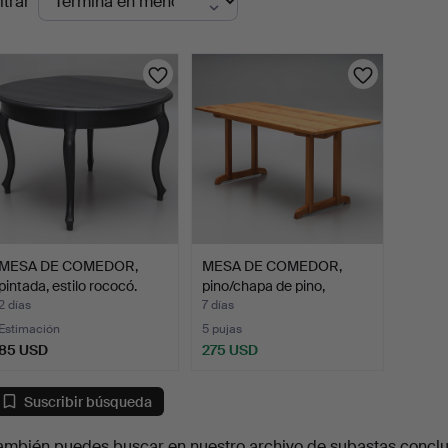
ltrar
en
urso
MESA DE COMEDOR,
MESA DE COMEDOR,
pintada, estilo rococó.
pino/chapa de pino,
model…
2 días
7 días
Estimación
5 pujas
85 USD
275 USD
Suscribir búsqueda
ambién puedes buscar en
nuestro archivo de subastas concl