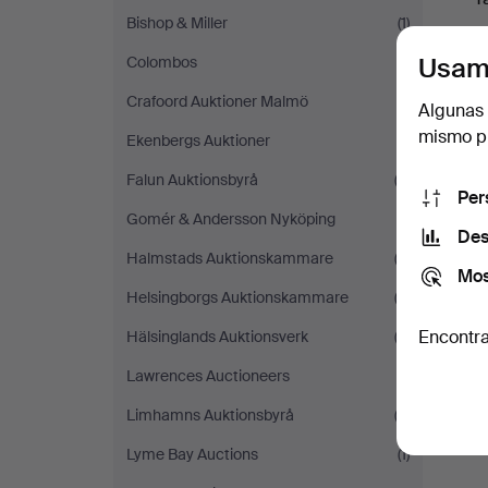
Bishop & Miller
(1)
Usam
Colombos
(1)
Crafoord Auktioner Malmö
(1)
Algunas 
mismo pu
Ekenbergs Auktioner
(1)
Falun Auktionsbyrå
(2)
Per
Gomér & Andersson Nyköping
(1)
Des
Halmstads Auktionskammare
(2)
Mos
Helsingborgs Auktionskammare
(2)
Encontra
Hälsinglands Auktionsverk
(2)
Lawrences Auctioneers
(1)
Limhamns Auktionsbyrå
(2)
Lyme Bay Auctions
(1)