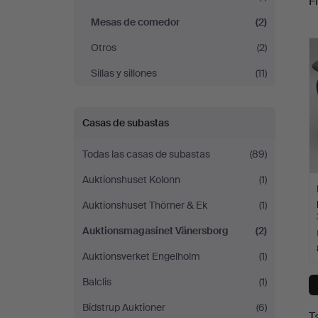
Fi
Mesas de comedor
(2)
c
Otros
(2)
Sillas y sillones
(11)
Casas de subastas
Todas las casas de subastas
(89)
Auktionshuset Kolonn
(1)
Auktionshuset Thörner & Ek
(1)
Auktionsmagasinet Vänersborg
(2)
Auktionsverket Engelholm
(1)
Balclis
(1)
Bidstrup Auktioner
(6)
T