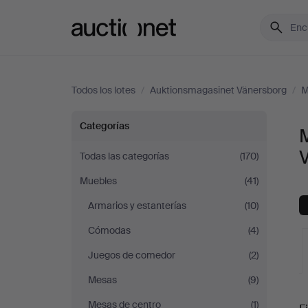
Auctionet.com
Todos los lotes
/
Auktionsmagasinet Vänersborg
/
M
Mesas
Categorías
de
Todas las categorías
(170)
Muebles
(41)
comedor
Armarios y estanterías
(10)
en
Cómodas
(4)
Auktionsmagasinet
Juegos de comedor
(2)
Mesas
(9)
Vänersborg
S
Mesas de centro
(1)