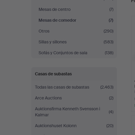
Fi
Mesas de centro
(7)
r
Mesas de comedor
(7)
Otros
(290)
Sillas y sillones
(583)
Sofás y Conjuntos de sala
(138)
Casas de subastas
Todas las casas de subastas
(2.463)
Arce Auctions
(2)
Auktionsfirma Kenneth Svensson i
(4)
Kalmar
Auktionshuset Kolonn
(20)