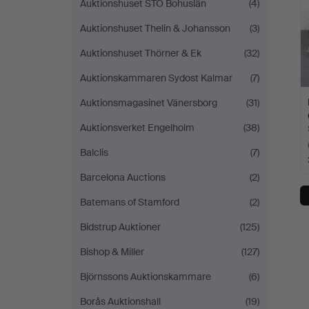
Auktionshuset STO Bohuslän
(4)
Auktionshuset Thelin & Johansson
(3)
Auktionshuset Thörner & Ek
(32)
Auktionskammaren Sydost Kalmar
(7)
Auktionsmagasinet Vänersborg
(31)
Auktionsverket Engelholm
(38)
Balclis
(7)
Barcelona Auctions
(2)
Batemans of Stamford
(2)
Bidstrup Auktioner
(125)
Bishop & Miller
(127)
Björnssons Auktionskammare
(6)
Borås Auktionshall
(19)