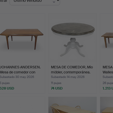
ltrar
de
emate
JOHANNES ANDERSEN.
MESA DE COMEDOR, Mio
MESA
Mesa de comedor con
möbler, contemporánea.
Walles
tab…
made
Subastado 30 may 2026
Subastado 14 may 2026
Subast
5 pujas
11 pujas
26 puja
528 USD
74 USD
1.213