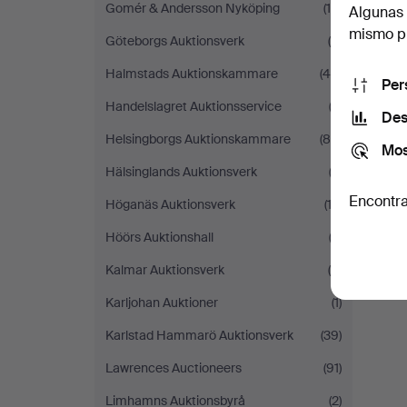
Gomér & Andersson Nyköping
(18)
Algunas 
mismo pu
Göteborgs Auktionsverk
(6)
Halmstads Auktionskammare
(44)
Per
Handelslagret Auktionsservice
(3)
Des
Helsingborgs Auktionskammare
(84)
Mos
Hälsinglands Auktionsverk
(2)
Encontra
Höganäs Auktionsverk
(12)
Höörs Auktionshall
(2)
Kalmar Auktionsverk
(9)
Karljohan Auktioner
(1)
Karlstad Hammarö Auktionsverk
(39)
Lawrences Auctioneers
(91)
Limhamns Auktionsbyrå
(2)