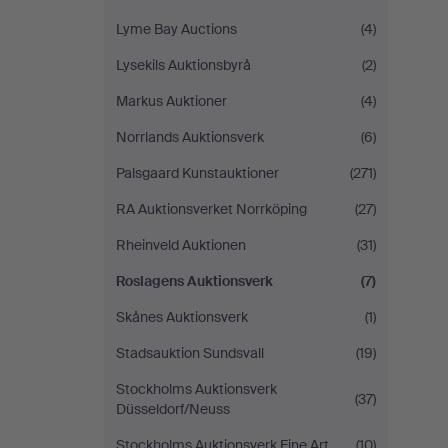
Lyme Bay Auctions
(4)
Lysekils Auktionsbyrå
(2)
Markus Auktioner
(4)
Norrlands Auktionsverk
(6)
Palsgaard Kunstauktioner
(271)
RA Auktionsverket Norrköping
(27)
Rheinveld Auktionen
(31)
Roslagens Auktionsverk
(7)
Skånes Auktionsverk
(1)
Stadsauktion Sundsvall
(19)
Stockholms Auktionsverk
(37)
Düsseldorf/Neuss
Stockholms Auktionsverk Fine Art
(10)