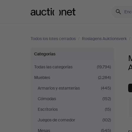
Auctionet.com
Todos los lotes cerrados
/
Roslagens Auktionsverk
/
Mesas
Categorías
de
Todas las categorías
(19.794)
Muebles
(2.284)
comedor
Armarios y estanterías
(445)
en
Cómodas
(152)
Roslagens
Escritorios
(15)
Juegos de comedor
(102)
Auktionsverk
P
Mesas
(545)