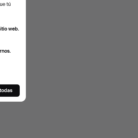
ue tú
itio web.
rnos.
 todas