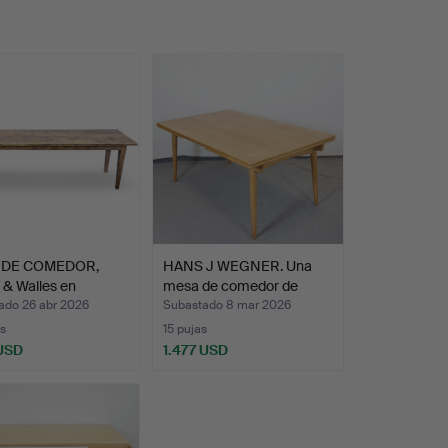
 DE COMEDOR,
HANS J WEGNER. Una
 & Walles en
mesa de comedor de
ra…
robl…
ado 26 abr 2026
Subastado 8 mar 2026
s
15 pujas
 USD
1.477 USD