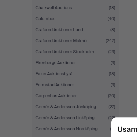
Chalkwell Auctions
(18)
Colombos
(40)
Crafoord Auktioner Lund
(8)
Crafoord Auktioner Malmö
(247)
Crafoord Auktioner Stockholm
(23)
Ekenbergs Auktioner
(3)
Falun Auktionsbyrå
(18)
Formstad Auktioner
(3)
Garpenhus Auktioner
(20)
Gomér & Andersson Jönköping
(27)
Gomér & Andersson Linköping
(22)
Usam
Gomér & Andersson Norrköping
(11)