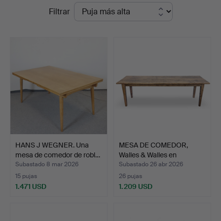
Precios
Filtrar
Auktionsverk
de
remate
HANS J WEGNER. Una
MESA DE COMEDOR,
mesa de comedor de robl…
Walles & Walles en
madera…
Subastado 8 mar 2026
Subastado 26 abr 2026
15 pujas
26 pujas
1.471 USD
1.209 USD