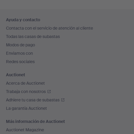
Navegación
Ayuda y contacto
en
Contacta con el servicio de atención al cliente
el
Todas las casas de subastas
pie
Modos de pago
de
Enviamos con
página
Redes sociales
Auctionet
Acerca de Auctionet
Trabaja con nosotros
Adhiere tu casa de subastas
La garantía Auctionet
Más información de Auctionet
Auctionet Magazine