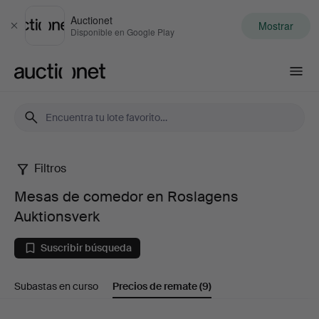
Auctionet
Mostrar
Cerrar
Disponible en Google Play
Auctionet.com
Filtros
Mesas
Mesas de comedor en Roslagens
de
Auktionsverk
comedor
Suscribir búsqueda
en
Subastas en curso
Precios de remate
(9)
Roslagens