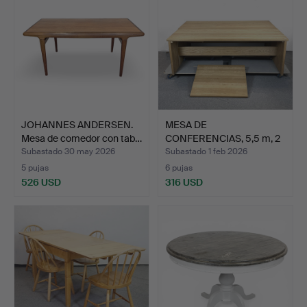
JOHANNES ANDERSEN.
MESA DE
Mesa de comedor con tab…
CONFERENCIAS, 5,5 m, 2
piezas y ta…
Subastado 30 may 2026
Subastado 1 feb 2026
5 pujas
6 pujas
526 USD
316 USD