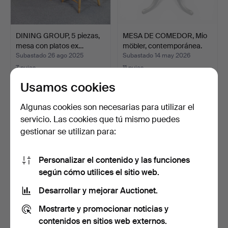
DINING GROUP, 5 piezas,
MESA DE COMEDOR, Mio
mesa con platos ex…
möbler, contemporánea.
Subastado 26 ago 2025
Subastado 14 may 2026
7 pujas
11 pujas
85 USD
74 USD
Usamos cookies
Algunas cookies son necesarias para utilizar el
servicio. Las cookies que tú mismo puedes
gestionar se utilizan para:
Personalizar el contenido y las funciones
según cómo utilices el sitio web.
Desarrollar y mejorar Auctionet.
MESA DE COMEDOR con
Un grupo de comedor de 1 o
Mostrarte y promocionar noticias y
solapa, libro.
4 piezas, «Lisa…
contenidos en sitios web externos.
Subastado 14 jul 2025
Subastado 9 mar 2026