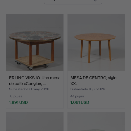
de
Auktionshall
remate
ERLING VIKSJÖ. Una mesa
MESA DE CENTRO, siglo
de café «Conglo», …
XX.
Subastado 30 may 2026
Subastado 9 jul 2026
18 pujas
47 pujas
1.891 USD
1.061 USD