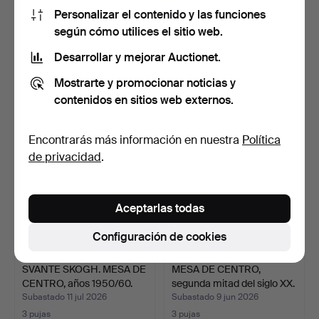
Personalizar el contenido y las funciones
CARL MALMSTEN. MESA
MESA DE CENTRO con
según cómo utilices el sitio web.
DE CENTRO, "Ovalen".
sobre de cristal, segun…
Desarrollar y mejorar Auctionet.
Subastado 6 ago 2026
Subastado 16 may 2026
7 pujas
5 pujas
Mostrarte y promocionar noticias y
64 USD
53 USD
contenidos en sitios web externos.
Encontrarás más información en nuestra
Política
de privacidad
.
Aceptarlas todas
Configuración de cookies
SVANTE SKOGH. MESA DE
MESA DE CENTRO,
CENTRO, años 1950/60.
segunda mitad del siglo XX.
Subastado 11 jul 2026
Subastado 9 jun 2026
3 pujas
3 pujas