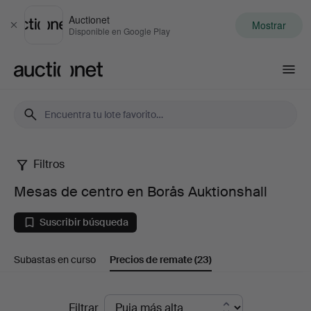
Auctionet
Mostrar
Cerrar
Disponible en Google Play
Auctionet.com
Filtros
Mesas
Mesas de centro en Borås Auktionshall
de
Suscribir búsqueda
centro
Subastas en curso
Precios de remate
(23)
en
Borås
Precios
Filtrar