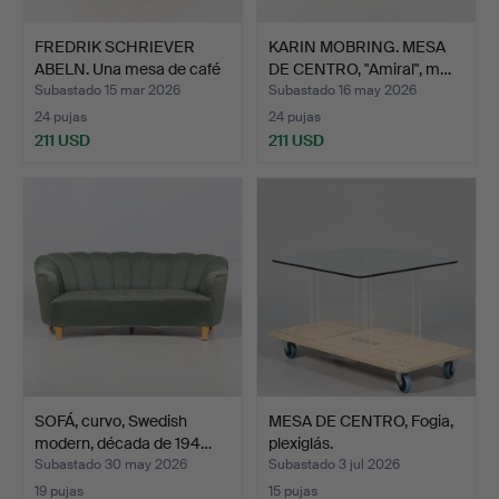
FREDRIK SCHRIEVER
KARIN MOBRING. MESA
ABELN. Una mesa de café
DE CENTRO, "Amiral", m…
…
Subastado 15 mar 2026
Subastado 16 may 2026
24 pujas
24 pujas
211 USD
211 USD
SOFÁ, curvo, Swedish
MESA DE CENTRO, Fogia,
modern, década de 194…
plexiglás.
Subastado 30 may 2026
Subastado 3 jul 2026
19 pujas
15 pujas