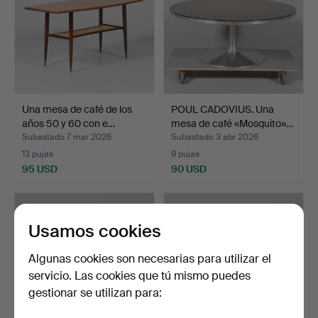
Una mesa de café de los
POUL CADOVIUS. Una
años 50 y 60 con e…
mesa de café «Mosquito»…
Subastado 7 mar 2026
Subastado 3 abr 2026
13 pujas
9 pujas
95 USD
90 USD
Usamos cookies
Algunas cookies son necesarias para utilizar el
servicio. Las cookies que tú mismo puedes
gestionar se utilizan para: