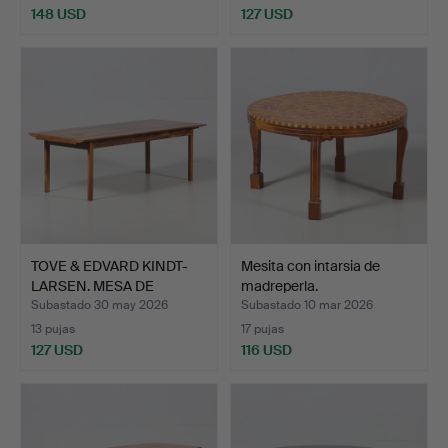
148 USD
127 USD
TOVE & EDVARD KINDT-
Mesita con intarsia de
LARSEN. MESA DE
madreperla.
CENTRO…
Subastado 30 may 2026
Subastado 10 mar 2026
13 pujas
17 pujas
127 USD
116 USD