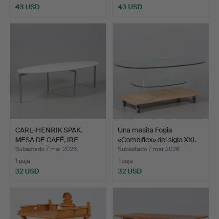
43 USD
43 USD
CARL-HENRIK SPAK.
Una mesita Fogia
MESA DE CAFÉ, IRE
«Combiflex» del siglo XXI.
«Opus».
Subastado 7 mar 2026
Subastado 7 mar 2026
1 puja
1 puja
32 USD
32 USD