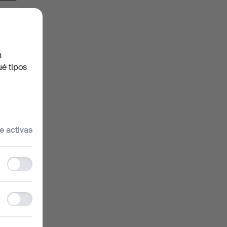
n
ué tipos
e activas
Functionality
storage
Statistics
storage