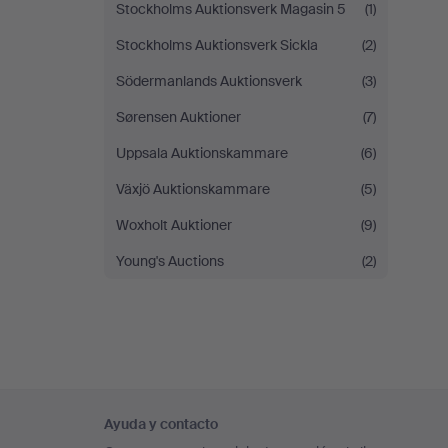
Stockholms Auktionsverk Magasin 5
(1)
Stockholms Auktionsverk Sickla
(2)
Södermanlands Auktionsverk
(3)
Sørensen Auktioner
(7)
Uppsala Auktionskammare
(6)
Växjö Auktionskammare
(5)
Woxholt Auktioner
(9)
Young's Auctions
(2)
Navegación
Ayuda y contacto
en