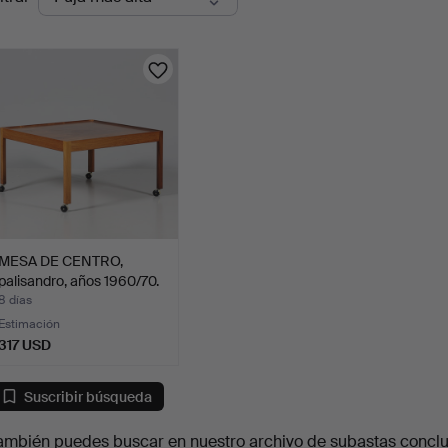
en
urso
MESA DE CENTRO,
palisandro, años 1960/70.
8 días
Estimación
317 USD
Suscribir búsqueda
ambién puedes buscar en
nuestro archivo de subastas concl