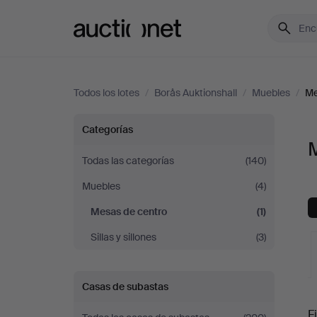
Auctionet.com
Todos los lotes
/
Borås Auktionshall
/
Muebles
/
Me
Mesas
Categorías
M
de
Todas las categorías
(140)
Muebles
(4)
centro
Mesas de centro
(1)
en
Sillas y sillones
(3)
Borås
Casas de subastas
Auktionshall
S
Fi