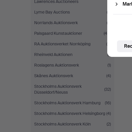
Lawrences Auctioneers
(1)
Mar
Lyme Bay Auctions
(3)
Norrlands Auktionsverk
(2)
Palsgaard Kunstauktioner
(40)
RA Auktionsverket Norrköping
(4)
Rec
Rheinveld Auktionen
(1)
Roslagens Auktionsverk
(1)
Skånes Auktionsverk
(4)
Stockholms Auktionsverk
(32)
Düsseldorf/Neuss
Stockholms Auktionsverk Hamburg
(16)
Stockholms Auktionsverk Helsingborg
(4)
Stockholms Auktionsverk Köln
(2)