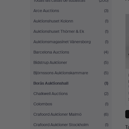
Todas las casas de subastas
(200)
Arce Auctions
(3)
c
Auktionshuset Kolonn
(1)
Auktionshuset Thörner & Ek
(1)
Auktionsmagasinet Vänersborg
(1)
Barcelona Auctions
(4)
Bidstrup Auktioner
(5)
Björnssons Auktionskammare
(5)
Borås Auktionshall
(1)
Chalkwell Auctions
(2)
Colombos
(1)
Crafoord Auktioner Malmö
(6)
Crafoord Auktioner Stockholm
(1)
T