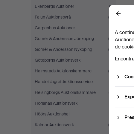
Ekenbergs Auktioner
(1)
Back
Falun Auktionsbyrå
(2)
Garpenhus Auktioner
(1)
A contin
Gomér & Andersson Jönköping
(2)
Auctione
de cooki
Gomér & Andersson Nyköping
(2)
Encontra
Göteborgs Auktionsverk
(1)
Halmstads Auktionskammare
(3)
Cook
Handelslagret Auktionsservice
(1)
Helsingborgs Auktionskammare
(7)
Exp
Höganäs Auktionsverk
(1)
Höörs Auktionshall
(1)
Pres
Kalmar Auktionsverk
(2)